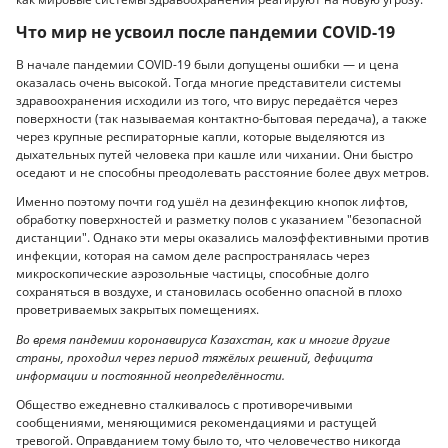
Что мир не усвоил после пандемии COVID-19
В начале пандемии COVID-19 были допущены ошибки — и цена
оказалась очень высокой. Тогда многие представители системы
здравоохранения исходили из того, что вирус передаётся через
поверхности (так называемая контактно-бытовая передача), а также
через крупные респираторные капли, которые выделяются из
дыхательных путей человека при кашле или чихании. Они быстро
оседают и не способны преодолевать расстояние более двух метров.
Именно поэтому почти год ушёл на дезинфекцию кнопок лифтов,
обработку поверхностей и разметку полов с указанием "безопасной
дистанции". Однако эти меры оказались малоэффективными против
инфекции, которая на самом деле распространялась через
микроскопические аэрозольные частицы, способные долго
сохраняться в воздухе, и становилась особенно опасной в плохо
проветриваемых закрытых помещениях.
Во время пандемии коронавируса Казахстан, как и многие другие
страны, проходил через период тяжёлых решений, дефицита
информации и постоянной неопределённости.
Общество ежедневно сталкивалось с противоречивыми
сообщениями, меняющимися рекомендациями и растущей
тревогой. Оправданием тому было то, что человечество никогда