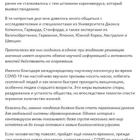
ранее не сталкивалось с тем штаммом коронавируса, который
вызвал пандемию.
В те непростые дни мне довелось много общаться с
исследователями и специалистами из Университета Джонса
Хопкинса, Гарварда, Стэнфорда, а также экспертами из
Великобритании, Германии, Японии, Южной Кореи, Австралии и
Швеции.
Практически все они сходились в одном: при эпидемиях решающее
значение имеет скорость обмена научной информацией и готовность
властей действовать на опережение.
Именно благодаря международному научному консенсусу во время
COVID-19 так настойчиво звучали призывы носить маски, избегать
скоплений людей и как можно быстрее проходить вакцинацию,
особенно людям старшего возраста. Эти меры вызывали споры,
раздражение и усталость общества, но впоследствии помогли спасти
огромное количество жизней.
Казалось бы, именно пандемия должна была стать переломным уроком
для глобальной системы здравоохранения. Однако история с
хантавирусом вновь показывает: даже спустя несколько лет мир
остаётся не до конца готовым к новым биологическим угрозам.
Если человечеству повезёт, пройдёт ещё немало времени, прежде
чем появится новая пандемия, сопоставимая с COVID по масштабам