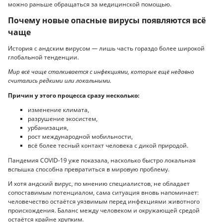
можно раньше обращаться за медицинской помощью.
Почему новые опасные вирусы появляются всё
чаще
История с андским вирусом — лишь часть гораздо более широкой
глобальной тенденции.
Мир всё чаще сталкивается с инфекциями, которые ещё недавно
считались редкими или локальными.
Причин у этого процесса сразу несколько:
изменение климата,
разрушение экосистем,
урбанизация,
рост международной мобильности,
всё более тесный контакт человека с дикой природой.
Пандемия COVID-19 уже показала, насколько быстро локальная
вспышка способна превратиться в мировую проблему.
И хотя андский вирус, по мнению специалистов, не обладает
сопоставимым потенциалом, сама ситуация вновь напоминает:
человечество остаётся уязвимым перед инфекциями животного
происхождения. Баланс между человеком и окружающей средой
остаётся крайне хрупким.