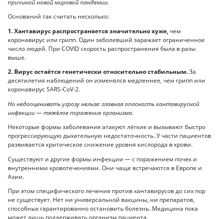
причиной новой мировой пандемии.
Оснований так считать несколько:
1. Хантавирус распространяется значительно хуже,
чем
коронавирус или грипп. Один заболевший заражает ограниченное
число людей. При COVID скорость распространения была в разы
выше.
2. Вирус остаётся генетически относительно стабильным.
За
десятилетия наблюдений он изменялся медленнее, чем грипп или
коронавирус SARS-CoV-2.
Но недооценивать угрозу нельзя: главная опасность хантавирусной
инфекции — тяжёлое поражение организма.
Некоторые формы заболевания атакуют лёгкие и вызывают быстро
прогрессирующую дыхательную недостаточность. У части пациентов
развивается критическое снижение уровня кислорода в крови.
Существуют и другие формы инфекции — с поражением почек и
внутренними кровотечениями. Они чаще встречаются в Европе и
Азии.
При этом специфического лечения против хантавирусов до сих пор
не существует. Нет ни универсальной вакцины, ни препаратов,
способных гарантированно остановить болезнь. Медицина пока
может лишь поддерживать организм пациента.