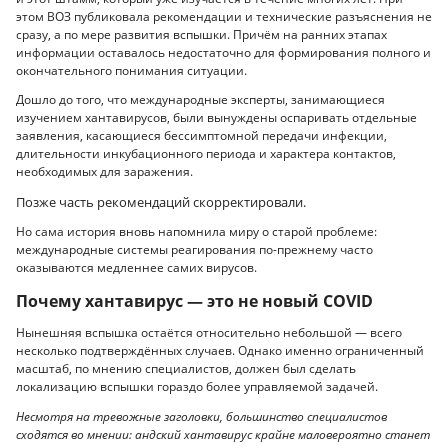
этом ВОЗ публиковала рекомендации и технические разъяснения не
сразу, а по мере развития вспышки. Причём на ранних этапах
информации оставалось недостаточно для формирования полного и
окончательного понимания ситуации.
Дошло до того, что международные эксперты, занимающиеся
изучением хантавирусов, были вынуждены оспаривать отдельные
заявления, касающиеся бессимптомной передачи инфекции,
длительности инкубационного периода и характера контактов,
необходимых для заражения.
Позже часть рекомендаций скорректировали.
Но сама история вновь напомнила миру о старой проблеме:
международные системы реагирования по-прежнему часто
оказываются медленнее самих вирусов.
Почему хантавирус — это не новый COVID
Нынешняя вспышка остаётся относительно небольшой — всего
несколько подтверждённых случаев. Однако именно ограниченный
масштаб, по мнению специалистов, должен был сделать
локализацию вспышки гораздо более управляемой задачей.
Несмотря на тревожные заголовки, большинство специалистов
сходятся во мнении: андский хантавирус крайне маловероятно станет