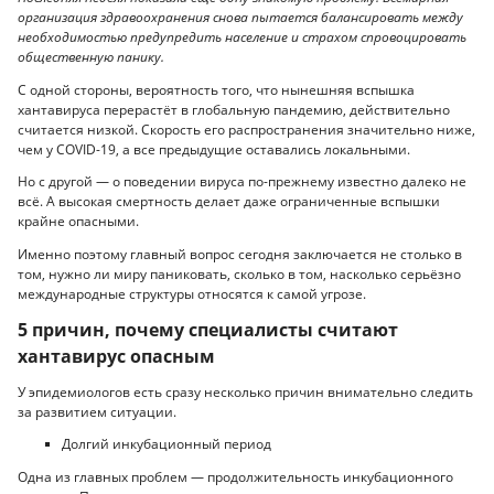
организация здравоохранения снова пытается балансировать между
необходимостью предупредить население и страхом спровоцировать
общественную панику.
С одной стороны, вероятность того, что нынешняя вспышка
хантавируса перерастёт в глобальную пандемию, действительно
считается низкой. Скорость его распространения значительно ниже,
чем у COVID-19, а все предыдущие оставались локальными.
Но с другой — о поведении вируса по-прежнему известно далеко не
всё. А высокая смертность делает даже ограниченные вспышки
крайне опасными.
Именно поэтому главный вопрос сегодня заключается не столько в
том, нужно ли миру паниковать, сколько в том, насколько серьёзно
международные структуры относятся к самой угрозе.
5 причин, почему специалисты считают
хантавирус опасным
У эпидемиологов есть сразу несколько причин внимательно следить
за развитием ситуации.
Долгий инкубационный период
Одна из главных проблем — продолжительность инкубационного