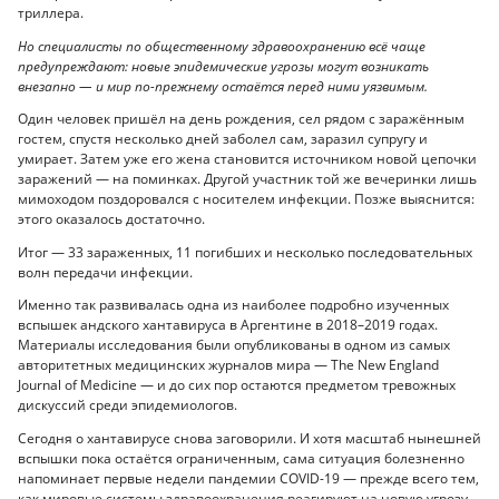
триллера.
Но специалисты по общественному здравоохранению всё чаще
предупреждают: новые эпидемические угрозы могут возникать
внезапно — и мир по-прежнему остаётся перед ними уязвимым.
Один человек пришёл на день рождения, сел рядом с заражённым
гостем, спустя несколько дней заболел сам, заразил супругу и
умирает. Затем уже его жена становится источником новой цепочки
заражений — на поминках. Другой участник той же вечеринки лишь
мимоходом поздоровался с носителем инфекции. Позже выяснится:
этого оказалось достаточно.
Итог — 33 зараженных, 11 погибших и несколько последовательных
волн передачи инфекции.
Именно так развивалась одна из наиболее подробно изученных
вспышек андского хантавируса в Аргентине в 2018–2019 годах.
Материалы исследования были опубликованы в одном из самых
авторитетных медицинских журналов мира — The New England
Journal of Medicine — и до сих пор остаются предметом тревожных
дискуссий среди эпидемиологов.
Сегодня о хантавирусе снова заговорили. И хотя масштаб нынешней
вспышки пока остаётся ограниченным, сама ситуация болезненно
напоминает первые недели пандемии COVID-19 — прежде всего тем,
как мировые системы здравоохранения реагируют на новую угрозу.