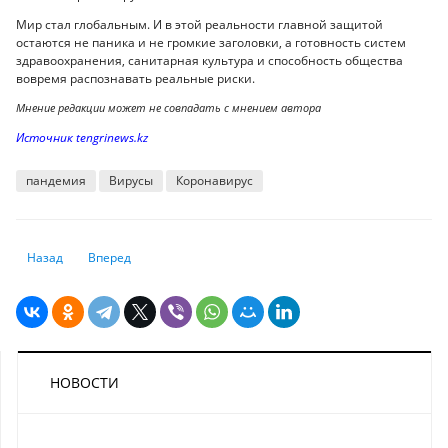
Мир стал глобальным. И в этой реальности главной защитой
остаются не паника и не громкие заголовки, а готовность систем
здравоохранения, санитарная культура и способность общества
вовремя распознавать реальные риски.
Мнение редакции может не совпадать с мнением автора
Источник tengrinews.kz
пандемия
Вирусы
Коронавирус
Предыдущий: Эксперты оценили эффект от новой модели финансиров
Следующий: Трамп начал внеплановую замену доллара
Назад
Вперед
НОВОСТИ