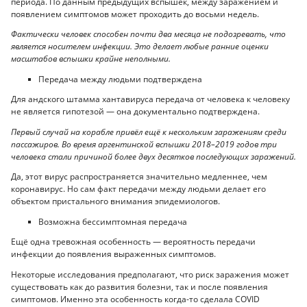
периода. По данным предыдущих вспышек, между заражением и
появлением симптомов может проходить до восьми недель.
Фактически человек способен почти два месяца не подозревать, что
является носителем инфекции. Это делает любые ранние оценки
масштабов вспышки крайне неполными.
Передача между людьми подтверждена
Для андского штамма хантавируса передача от человека к человеку
не является гипотезой — она документально подтверждена.
Первый случай на корабле привёл ещё к нескольким заражениям среди
пассажиров. Во время аргентинской вспышки 2018–2019 годов три
человека стали причиной более двух десятков последующих заражений.
Да, этот вирус распространяется значительно медленнее, чем
коронавирус. Но сам факт передачи между людьми делает его
объектом пристального внимания эпидемиологов.
Возможна бессимптомная передача
Ещё одна тревожная особенность — вероятность передачи
инфекции до появления выраженных симптомов.
Некоторые исследования предполагают, что риск заражения может
существовать как до развития болезни, так и после появления
симптомов. Именно эта особенность когда-то сделала COVID