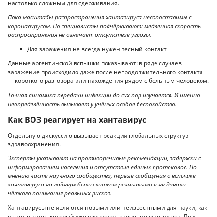
настолько сложным для сдерживания.
Пока масштабы распространения хантавируса несопоставимы с
коронавирусом. Но специалисты подчёркивают: медленная скорость
распространения не означает отсутствие угрозы.
Для заражения не всегда нужен тесный контакт
Данные аргентинской вспышки показывают: в ряде случаев
заражение происходило даже после непродолжительного контакта
— короткого разговора или нахождения рядом с больным человеком.
Точная динамика передачи инфекции до сих пор изучается. И именно
неопределённость вызывает у учёных особое беспокойство.
Как ВОЗ реагирует на хантавирус
Отдельную дискуссию вызывает реакция глобальных структур
здравоохранения.
Эксперты указывают на противоречивые рекомендации, задержки с
информированием населения и отсутствие единых протоколов. По
мнению части научного сообщества, первые сообщения о вспышке
хантавируса на лайнере были слишком размытыми и не давали
чёткого понимания реальных рисков.
Хантавирусы не являются новыми или неизвестными для науки, как
и этот штамм, который уже изучается в течение многих лет. При