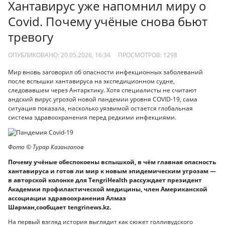
Хантавирус уже напомнил миру о
Covid. Почему учёные снова бьют
тревогу
ОПУБЛИКОВАНО: 20.05.2026, 16:34
ПРОСМОТРОВ:
1298
Мир вновь заговорил об опасности инфекционных заболеваний
после вспышки хантавируса на экспедиционном судне,
следовавшем через Антарктику. Хотя специалисты не считают
андский вирус угрозой новой пандемии уровня COVID-19, сама
ситуация показала, насколько уязвимой остается глобальная
система здравоохранения перед редкими инфекциями.
Фото © Турар Казангапов
Почему учёные обеспокоены вспышкой, в чём главная опасность
хантавируса и готов ли мир к новым эпидемическим угрозам —
в авторской колонке для TengriHealth рассуждает президент
Академии профилактической медицины, член Американской
ассоциации здравоохранения Алмаз
Шарман,сообщает tengrinews.kz.
На первый взгляд история выглядит как сюжет голливудского