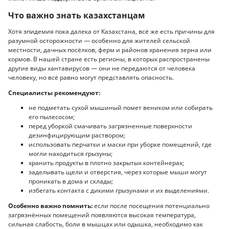
Что важно знать казахстанцам
Хотя эпидемия пока далека от Казахстана, всё же есть причины для
разумной осторожности — особенно для жителей сельской
местности, дачных посёлков, ферм и районов хранения зерна или
кормов. В нашей стране есть регионы, в которых распространены
другие виды хантавирусов — они не передаются от человека
человеку, но всё равно могут представлять опасность.
Специалисты рекомендуют:
не подметать сухой мышиный помет веником или собирать
его пылесосом;
перед уборкой смачивать загрязненные поверхности
дезинфицирующим раствором;
использовать перчатки и маски при уборке помещений, где
могли находиться грызуны;
хранить продукты в плотно закрытых контейнерах;
заделывать щели и отверстия, через которые мыши могут
проникать в дома и склады;
избегать контакта с дикими грызунами и их выделениями.
Особенно важно помнить:
если после посещения потенциально
загрязнённых помещений появляются высокая температура,
сильная слабость, боли в мышцах или одышка, необходимо как