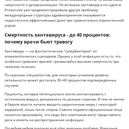
смертности и дезорганизации. Но вспышка хантавируса на судне в
Атлантике уже продемонстрировала другую проблему:
международные структуры здравоохранения оказываются
недостаточно эффективными даже при сравнительно ограниченной
угрозе.
Смертность хантавируса - до 40 процентов:
почему врачи бьют тревогу
Хантавирус — не фантастическая "супербактерия" из
апокалиптических сценариев. Однако у этой инфекции есть то, что
особенно тревожит врачей: чрезвычайно высокая смертность при
тяжёлом течении.
По оценкам специалистов, для некоторых штаммов уровень
летальности может достигать 30–40 процентов подтверждённых
случаев.
Пациенты, которые потенциально могли контактировать с
источником вируса, разъехались по разным странам. И тем не менее
в Европе власти начали вводить карантинные меры с некоторой
задержкой, лишь после споров. Совсем недавно официальные лица
неохотно признавали, что люди без симптомов могут представлять
риск и влиять на распространение инфекции.
Последняя неделя показала ещё одну знакомую проблему: Всемирная