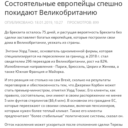
Состоятельные европейцы спешно
покидают Великобританию
ОПУБЛИКОВАНО: 18.01.2019, 10:27
ПРОСМОТРОВ:
899
До Брекзита осталось 75 дней, и растущая вероятность Брекзита без
сделки заставляет богатых европейцев, которые построили свои
дома в Великобритании, уезжать из страны.
Энтони Уорд Томас, основатель одноименной фирмы, которая
специализируется на переселении за границу, в 2018 г. стал
свидетелем 296 переездов из Великобритании, рост на 82%.
Излюбленные направления - Париж, Брюссель, Цюрих и Женева, а
также Южная Франция и Майорка.
И это реакция не столько на сам Brexit, сколько на результаты
переговоров и обеспокоенность тем, что Джереми Корбин может
стать премьер-министром, отметил Уорд Томас. Его клиенты, как
правило, состоятельны, они имеют в своем распоряжении не менее
5 млн фунтов стерлингов ($6,4 млн). В основном это граждане ЕС,
которые переезжают со своими семьями, включая пенсионеров,
которым нужен более теплый климат. Также его клиенты
предпочитают "более стабильные" политические системы, сказал он.
Отток населения может ускориться после отклонения сделки Терезы