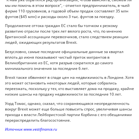
мы им помочь в этом вопросе", - отметил предприниматель, в чьей
фирме 110 грузовиков, а годовой объем продаж составляет 35 млн
фунтов ($45 млн) и расходы около 3 тыс. фунтов за поездку.
Продолжение оттока граждан ЕС стало бы толчком к резкому
развитию отрасли после трех лет вялого роста, что, по мнению
Британской ассоциации перевозчиков, стало следствием реакции
людей, ожидающих результатов Brexit.
Безусловно, самые последние официальные данные за квартал
вплоть до июня показывают чистый приток мигрантов в
Великобританию из ЕС, хотя разрыв сократился до самого
минимального значения за последние 6 лет.
Brexit также обвиняют в спаде цен на недвижимость в Лондоне. Хотя
это может остановить некоторых людей, которые собрались
переезжать, поскольку у тех, кто выставляет дома на продажу, крайне
низкие шансы на продажу недвижимости за последние 10 лет.
Уорд Томас, однако, сказал, что сохраняющаяся неопределенность
вокруг Brexit может еще больше повысить спрос, увеличивая шансы
прихода к власти Лейбористской партии Корбина с его обещаниями
перераспределить благосостояние.
Источник www.vestifinance.ru