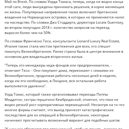
Мэй по Brexit. По словам Уорда Томаса, теперь, когда не видно конца
этой саги, люди вынуждены принимать решения, в корне меняющие
их жизнь. Популярные направления также включают британские
владения на Нормандских островах, в которых не применяется налог
на наследство. По словам Джо Стоддарта, директора Locate Guernsey,
во втором полугодии 2018 г. количество запросов на переезд
выросло более чем на 50%.
По словам Франческо Теси, консультанта Lionard Luxury Real Estate,
Италия также стала местом притяжения для всех, кто спешит
покинуть Великобританию. Ранее страна была в центре внимания в
основном для владельцев вторичного жилья.
"Теперь это менеджеры хедж-фондов или предприниматели, -
отмечает Теси. - Они покупают дома, переезжают с семьями из
Великобритании, продолжая работать несколько дней в неделю,
когда им это необходимо, в Лондоне, вся остальная работа
выполняется удаленно".
Уорд Томас, который также организовывал переезды Пиппы
Миддлтон, сестры герцогини Кембриджской, отметил, что пока не
виден резкий рост корпоративных перемещений. Несмотря на то что
многие фирмы считают, что выход принесет катастрофические
последствия для их операций в Великобритании, некоторые
начинают просчитывать возможный вариант для подобных шагов.
"К нам уже обратился ряд организаций, чтобы выяснить, сможем ли