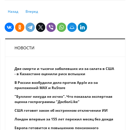
Предыдущий: Goldman Sachs: неравенство угрожает экономике США
Следующий: Компании США будут вынуждены снизить расх
Назад
Вперед
НОВОСТИ
Две смерти и тысячи заболевших из-за салата в США
- в Казахстане оценили риск вспышки
В России возбудили дело против Apple из-за
приложений MAX и RuStore
"Буллинг никуда не исчез". Что показала экспертная
оценка госпрограммы "ДосболLike"
США готовят закон об экстренном отключении ИИ
Лондон впервые за 155 лет пережил месяц без дождя
Европа готовится к повышению пенсионного