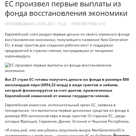
ЕС произвел первые выплаты из
фонда восстановления экономики
ОПУБЛИКОВАНО: 29.06.2021, 15:22
ПРОСМОТРОВ:
910
Европейский союз раздал первые деньги из своего огромного фонда
восстановления экономики, получившего название New Generation
EU, в виде грантов для создания рабочих мест и поддержки
предприятий в странах-членах, пострадавших от пандемии
коронавируса.
Все 27 стран ЕС готовы получить деньги из фонда в размере 800
миллиардов евро ($954,32 млрд) в виде грантов и займов,
который финансируется за счет долгов, привлеченных
Европейской комиссией от имени государств-членов.
Европейская комиссия, исполнительный орган ЕС, заявила в
понедельник, что выплатила первые денежные средства из фонда в
размере 800 миллионов евро в виде грантов 16 странам ЕС, среди
которых Франция, Германия, Дания, Эстония и Чешская Республика.
«Я очень рад, что нам удалось запустить выпуск NextGenerationEU в
соответствии с графиком», - сказал комиссар ЕС по бюджету
Йоханнес