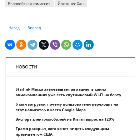
Европейская комиссия
Йоханнес Хан
Предыдущий: В ЕБРР рассказали, для каких экономик штамм "дельта" 
Следующий: Женщины сильнее пострадали от пандемии COV
Назад
Вперед
НОВОСТИ
Starlink Маска завоевывает авиацию: в каких
авиакомпаниях уже есть спутниковый Wi-Fi на борту
6 млн загрузок: почему пользователи переходят на
этот навигатор вместо Google Maps
Экспорт электромобилей из Китая вырос на 120%
Трамп раскрыл, кого хочет видеть следующим
президентом США