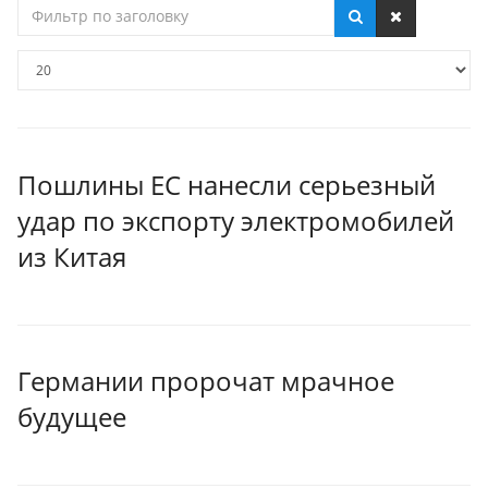
Фильтр
по
заголовку
Кол-
во
строк:
Пошлины ЕС нанесли серьезный
удар по экспорту электромобилей
из Китая
Германии пророчат мрачное
будущее