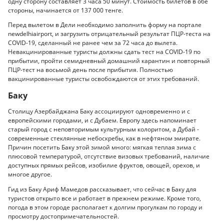
одну сторону составляет 3 часа 50 минут. Стоимость билетов в обе
стороны, начинается от 137 000 тенге.
Перед вылетом в Дели необходимо заполнить форму на портале
newdelhiairport, и загрузить отрицательный результат ПЦР-теста на
COVID-19, сделанный не ранее чем за 72 часа до вылета.
Невакцинированные туристы должны сдать тест на COVID-19 по
прибытии, пройти семидневный домашний карантин и повторный
ПЦР-тест на восьмой день после прибытия. Полностью
вакцинированные туристы освобождаются от этих требований.
Баку
Столицу Азербайджана Баку ассоциируют одновременно и с
европейскими городами, и с Дубаем. Европу здесь напоминает
старый город с неповторимым культурным колоритом, а Дубай -
современные стеклянные небоскребы, как в нефтяном эмирате.
Причин посетить Баку этой зимой много: мягкая теплая зима с
плюсовой температурой, отсутствие визовых требований, наличие
доступных прямых рейсов, изобилие фруктов, овощей, орехов, и
многое другое.
Гид из Баку Ариф Мамедов рассказывает, что сейчас в Баку для
туристов открыто все и работает в прежнем режиме. Кроме того,
погода в этом городе располагает к долгим прогулкам по городу и
просмотру достопримечательностей.