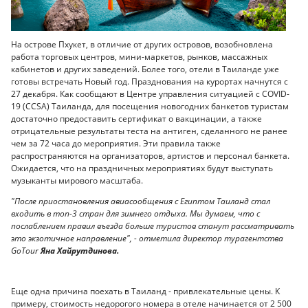
На острове Пхукет, в отличие от других островов, возобновлена
работа торговых центров, мини-маркетов, рынков, массажных
кабинетов и других заведений. Более того, отели в Таиланде уже
готовы встречать Новый год. Празднования на курортах начнутся с
27 декабря. Как сообщают в Центре управления ситуацией с COVID-
19 (CCSA) Таиланда, для посещения новогодних банкетов туристам
достаточно предоставить сертификат о вакцинации, а также
отрицательные результаты теста на антиген, сделанного не ранее
чем за 72 часа до мероприятия. Эти правила также
распространяются на организаторов, артистов и персонал банкета.
Ожидается, что на праздничных мероприятиях будут выступать
музыканты мирового масштаба.
"После приостановления авиасообщения с Египтом Таиланд стал
входить в топ-3 стран для зимнего отдыха. Мы думаем, что с
послаблением правил въезда больше туристов станут рассматривать
это экзотичное направление", - отметила директор турагентства
GoTour
Яна Хайрутдинова.
Еще одна причина поехать в Таиланд - привлекательные цены. К
примеру, стоимость недорогого номера в отеле начинается от 2 500