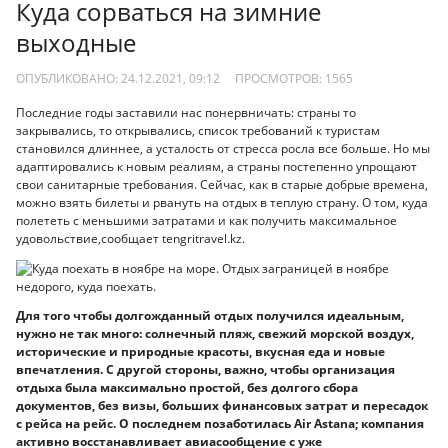
Куда сорваться на зимние
выходные
ОПУБЛИКОВАНО: 24.12.2021, 09:12
ПРОСМОТРОВ:
1565
Последние годы заставили нас понервничать: страны то
закрывались, то открывались, список требований к туристам
становился длиннее, а усталость от стресса росла все больше. Но мы
адаптировались к новым реалиям, а страны постепенно упрощают
свои санитарные требования. Сейчас, как в старые добрые времена,
можно взять билеты и рвануть на отдых в теплую страну. О том, куда
полететь с меньшими затратами и как получить максимальное
удовольствие,сообщает tengritravel.kz.
Для того чтобы долгожданный отдых получился идеальным,
нужно не так много: солнечный пляж, свежий морской воздух,
исторические и природные красоты, вкусная еда и новые
впечатления. С другой стороны, важно, чтобы организация
отдыха была максимально простой, без долгого сбора
документов, без визы, больших финансовых затрат и пересадок
с рейса на рейс. О последнем позаботилась Air Astana; компания
активно восстанавливает авиасообщение с уже