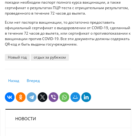
поездки необходим паспорт полного курса вакцинации, а также
сертификат о результатах ПЦР-теста с отрицательным результатом,
проведенного в течение 72 часов до вылета.
Если нет паспорта вакцинации, то достаточно предоставить
официальный сертификат о выздоровлении от COVID-19, сделанный
в течение 72 часов до вылета, или сертификат о противопоказании к
вакцинации против COVID-19. Все эти документы должны содержать
QR-код и быть выданы госучреждением.
Новый год
отдых за рубежом
Предыдущий: Как узнать реальную цену на понравившуюся квартиру
Следующий: Какими препаратами можно ревакцинироватьс
Назад
Вперед
НОВОСТИ