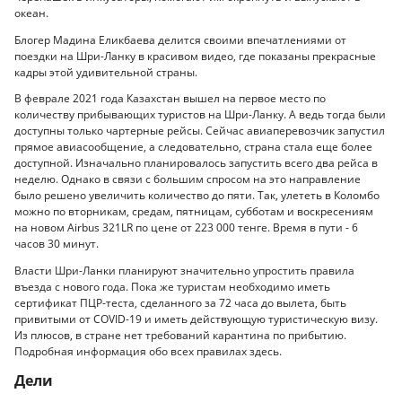
океан.
Блогер Мадина Еликбаева делится своими впечатлениями от
поездки на Шри-Ланку в красивом видео, где показаны прекрасные
кадры этой удивительной страны.
В феврале 2021 года Казахстан вышел на первое место по
количеству прибывающих туристов на Шри-Ланку. А ведь тогда были
доступны только чартерные рейсы. Сейчас авиаперевозчик запустил
прямое авиасообщение, а следовательно, страна стала еще более
доступной. Изначально планировалось запустить всего два рейса в
неделю. Однако в связи с большим спросом на это направление
было решено увеличить количество до пяти. Так, улететь в Коломбо
можно по вторникам, средам, пятницам, субботам и воскресениям
на новом Airbus 321LR по цене от 223 000 тенге. Время в пути - 6
часов 30 минут.
Власти Шри-Ланки планируют значительно упростить правила
въезда с нового года. Пока же туристам необходимо иметь
сертификат ПЦР-теста, сделанного за 72 часа до вылета, быть
привитыми от COVID-19 и иметь действующую туристическую визу.
Из плюсов, в стране нет требований карантина по прибытию.
Подробная информация обо всех правилах здесь.
Дели