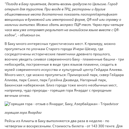
"Погода в Баку приятная, десять-восемь градусов по Цельсию. Город
открыт для туристов. При входе в ТРЦ, рестораны и другие
общественные места достаточно показать паспорт/сертификат
вакцинации в бумажной или электронной форме, QR-код или справку о
наличии антител. Можно сдать экспресс ПЦР-тест. Через три-четыре
часа вам уже отправят результат на английском языке вместе с QR-
кодом", - объяснил он.
В Баку много интересных туристических мест. К примеру, можно
прогуляться по улочкам Старого города Ичери-Шехер, где
сосредоточены исторические памятники древнего прошлого,
воочию увидеть символ современного Баку - пламенные башни - три
небоскреба, построенные в виде трех языков пламени, сходить в
музей современного искусства и культурный центр Гейдара Алиева.
Много мест, где можно прогуляться: Приморский парк, сквер Гейдара
Алиева, парк Сахил, парк Гусейна Джавида, Нагорный парк,
Бакинская набережная. Близ города тоже много необычных мест,
например, чудо природы - горящая гора Янардаг с природным
вечным огнем.
горящая гора Янардаг
Рейсы из Алматы в Баку выполняются два раза в неделю - по
четвергам и воскресеньям. Стоимость билета - от 143 300 тенге. Для