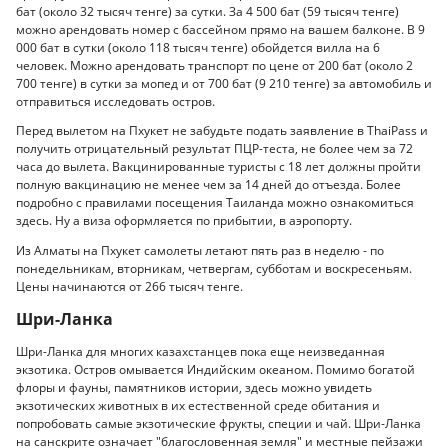
бат (около 32 тысяч тенге) за сутки. За 4 500 бат (59 тысяч тенге)
можно арендовать номер с бассейном прямо на вашем балконе. В 9
000 бат в сутки (около 118 тысяч тенге) обойдется вилла на 6
человек. Можно арендовать транспорт по цене от 200 бат (около 2
700 тенге) в сутки за мопед и от 700 бат (9 210 тенге) за автомобиль и
отправиться исследовать остров.
Перед вылетом на Пхукет не забудьте подать заявление в ThaiPass и
получить отрицательный результат ПЦР-теста, не более чем за 72
часа до вылета. Вакцинированные туристы с 18 лет должны пройти
полную вакцинацию не менее чем за 14 дней до отъезда. Более
подробно с правилами посещения Таиланда можно ознакомиться
здесь. Ну а виза оформляется по прибытии, в аэропорту.
Из Алматы на Пхукет самолеты летают пять раз в неделю - по
понедельникам, вторникам, четвергам, субботам и воскресеньям.
Цены начинаются от 266 тысяч тенге.
Шри-Ланка
Шри-Ланка для многих казахстанцев пока еще неизведанная
экзотика. Остров омывается Индийским океаном. Помимо богатой
флоры и фауны, памятников истории, здесь можно увидеть
экзотических животных в их естественной среде обитания и
попробовать самые экзотические фрукты, специи и чай. Шри-Ланка
на санскрите означает "благословенная земля" и местные пейзажи