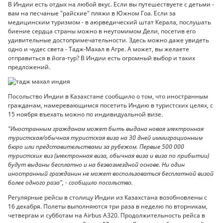
В Индии есть отдых на любой вкус. Если вы путешествуете с детьми -
вам на песчаные "райские" пляжи в Южном Гоа. Если за
медицинским туризмом - в аюрведический штат Керала, послушать
биение сердца страны можно в неутомимом Дели, посетив его
удивительные достопримечательности. Здесь можно даже увидеть
одно и чудес света - Тадж-Махал в Агре. А может, вы желаете
отправиться в йога-тур? В Индии есть огромный выбор и таких
предложений.
Посольство Индии в Казахстане сообщило о том, что иностранным
гражданам, намеревающимся посетить Индию в туристских целях, с
15 ноября въехать можно по индивидуальной визе.
"Иностранным гражданам может быть выдана новая электронная
туристская/обычная туристская виза на 30 дней иммиграционным
бюро или представительствами за рубежом. Первые 500 000
туристских виз (электронная виза, обычная виза и виза по прибытии)
будут выданы бесплатно и на безвозмездной основе. Ни один
иностранный гражданин не может воспользоваться бесплатной визой
более одного раза", - сообщило посольство.
Регулярные рейсы в столицу Индии из Казахстана возобновлены с
16 декабря. Полеты выполняются три раза в неделю по вторникам,
четвергам и субботам на Airbus A320. Продолжительность рейса в