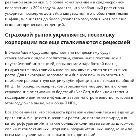
реальной экономики. SRI более конструктивен в среднесрочной
перспективе: к 2024 году ожидается, что глобальный рост снова
ускорится примерно до 2,8%, и мы увидим, что глобальные темпы
инфляции снизятся до более управляемого уровня, хотя все еще
выше исторических тенденций.
Страховой рынок укрепляется, поскольку
корпорации все еще сталкиваются с рецессией
В ближайшем будущем предприятия по-прежнему будут
сталкиваться с рядом препятствий, связанных с постоянной и
неустойчивой инфляцией, повышением заработной платы,
нарушением глобальной цепочки поставок и снижением темпов
роста. Для некоторых направлений бизнеса важно смотреть на
наиболее релевантную метрику субинфляции, а не только на общий
ИПЦ. Например, коммерческое страхование имущества, включая
страхование от стихийных бедствий (Nat Cat), в большей степени
подвержено влиянию инфляции затрат на строительство, которая в
этом году была выше, чем общий ИПЦ.
Все это означает, что стоимость претензий увеличилась на единицу
претензии. А еще есть высокие и растущие потери от природных
катастроф: ураган Ян, а также большое количество зимних штормов,
сильных конвективных штормов и разрушительных наводнений во
всем мире увеличивают серьезность претензий.