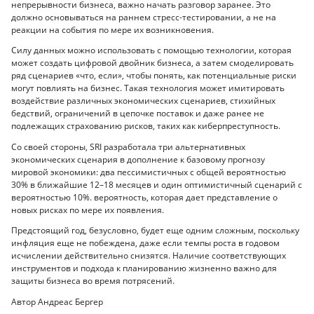
непрерывности бизнеса, важно начать разговор заранее. Это
должно основываться на раннем стресс-тестировании, а не на
реакции на события по мере их возникновения.
Силу данных можно использовать с помощью технологии, которая
может создать цифровой двойник бизнеса, а затем смоделировать
ряд сценариев «что, если», чтобы понять, как потенциальные риски
могут повлиять на бизнес. Такая технология может имитировать
воздействие различных экономических сценариев, стихийных
бедствий, ограничений в цепочке поставок и даже ранее не
подлежащих страхованию рисков, таких как киберпреступность.
Со своей стороны, SRI разработала три альтернативных
экономических сценария в дополнение к базовому прогнозу
мировой экономики: два пессимистичных с общей вероятностью
30% в ближайшие 12–18 месяцев и один оптимистичный сценарий с
вероятностью 10%. вероятность, которая дает представление о
новых рисках по мере их появления.
Предстоящий год, безусловно, будет еще одним сложным, поскольку
инфляция еще не побеждена, даже если темпы роста в годовом
исчислении действительно снизятся. Наличие соответствующих
инструментов и подхода к планированию жизненно важно для
защиты бизнеса во время потрясений.
Автор Андреас Бергер