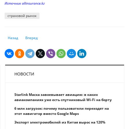
Источник аllinsurance.kz
страховой рынок
Предыдущий: Правительства стран с формирующимся рынком привлек
Следующий: На что вырастут цены в 2023 году
Назад
Вперед
НОВОСТИ
Starlink Маска завоевывает авиацию: в каких
авиакомпаниях уже есть спутниковый Wi-Fi на борту
6 млн загрузок: почему пользователи переходят на
этот навигатор вместо Google Maps
Экспорт электромобилей из Китая вырос на 120%