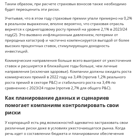
Таким образом, при расчете страховых взносов также необходимо
будет переоценить эти риски.
Учитывая, что в этом году страховые премии упали примерно на 0,2%
в реальном выражении, вполне вероятно, что страховая отрасль
вернется к среднегодовому росту премий на уровне 2,1% в 2023/24
году(2). Это вызвано инфляционным давлением, потерями от
природных катастроф и частично компенсируется выгодой от более
высоких процентных ставок, стимулирующих доходность
инвестиций.
Коммерческие направления больше всего выиграют от ужесточения
ставок и расширятся в ближайшие годы больше, чем личные
направления (исключая здоровье). Компании должны ожидать роста
коммерческих премий в 2022 году на 3,4% (против 1,2% реального
роста премий в секторе P&C) и стабильного роста на 3,4% по
сравнению с 2023/24 годом (против 2,7% для общего P&C).
Как планирование данных и сценариев
помогает компаниям контролировать свои
риски
У корпораций есть ряд возможностей адекватно застраховать свои
различные риски даже в условиях ужесточающегося рынка. Когда
речь идет о составлении бюджета и планировании обеспечения