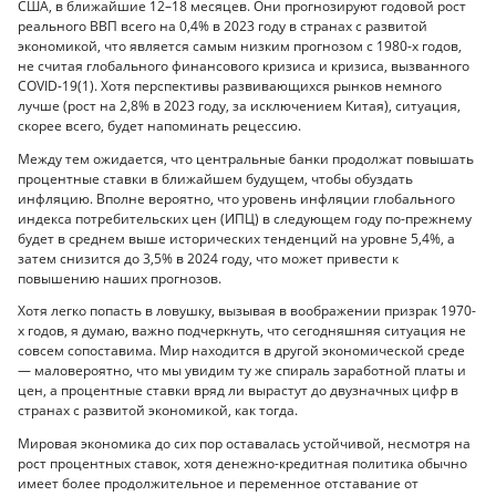
США, в ближайшие 12–18 месяцев. Они прогнозируют годовой рост
реального ВВП всего на 0,4% в 2023 году в странах с развитой
экономикой, что является самым низким прогнозом с 1980-х годов,
не считая глобального финансового кризиса и кризиса, вызванного
COVID-19(1). Хотя перспективы развивающихся рынков немного
лучше (рост на 2,8% в 2023 году, за исключением Китая), ситуация,
скорее всего, будет напоминать рецессию.
Между тем ожидается, что центральные банки продолжат повышать
процентные ставки в ближайшем будущем, чтобы обуздать
инфляцию. Вполне вероятно, что уровень инфляции глобального
индекса потребительских цен (ИПЦ) в следующем году по-прежнему
будет в среднем выше исторических тенденций на уровне 5,4%, а
затем снизится до 3,5% в 2024 году, что может привести к
повышению наших прогнозов.
Хотя легко попасть в ловушку, вызывая в воображении призрак 1970-
х годов, я думаю, важно подчеркнуть, что сегодняшняя ситуация не
совсем сопоставима. Мир находится в другой экономической среде
— маловероятно, что мы увидим ту же спираль заработной платы и
цен, а процентные ставки вряд ли вырастут до двузначных цифр в
странах с развитой экономикой, как тогда.
Мировая экономика до сих пор оставалась устойчивой, несмотря на
рост процентных ставок, хотя денежно-кредитная политика обычно
имеет более продолжительное и переменное отставание от