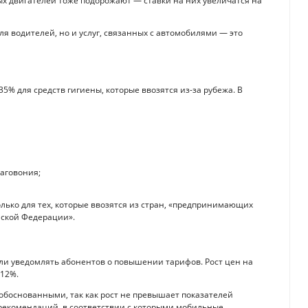
х двигателей тоже подорожают — ставки на них увеличатся на
для водителей, но и услуг, связанных с автомобилями — это
5% для средств гигиены, которые ввозятся из-за рубежа. В
аговония;
олько для тех, которые ввозятся из стран, «предпринимающих
йской Федерации».
али уведомлять абонентов о повышении тарифов. Рост цен на
 12%.
 обоснованными, так как рост не превышает показателей
рекомендаций, в соответствии с которыми мобильные