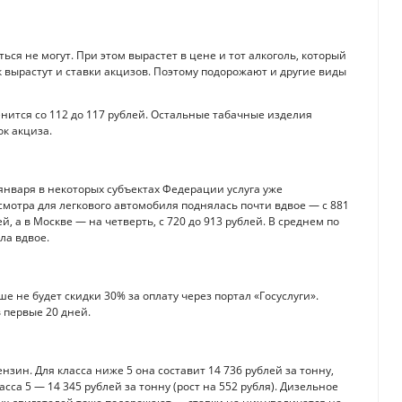
ься не могут. При этом вырастет в цене и тот алкоголь, который
 вырастут и ставки акцизов. Поэтому подорожают и другие виды
нится со 112 до 117 рублей. Остальные табачные изделия
ок акциза.
 января в некоторых субъектах Федерации услуга уже
смотра для легкового автомобиля поднялась почти вдвое — с 881
ей, а в Москве — на четверть, с 720 до 913 рублей. В среднем по
ла вдвое.
е не будет скидки 30% за оплату через портал «Госуслуги».
 первые 20 дней.
нзин. Для класса ниже 5 она составит 14 736 рублей за тонну,
асса 5 — 14 345 рублей за тонну (рост на 552 рубля). Дизельное