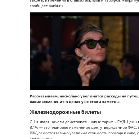
законы, изменения в ставках акцизов и тарифов, напря
сообщает banki.ru.
Рассказываем, насколько увеличатся расходы на путе
какие изменения в ценах уже стали заметны.
Железнодорожные билеты
С 1 января начали действовать новые тарифы РЖД. Цены
8,1% — это плановое изменение цен, утвержденное ФАС. В 
РЖД самостоятельно увеличил стоимость проезда в купе, с
следования.