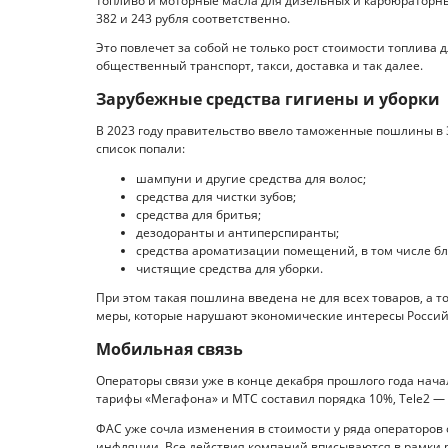
топливо и моторные масла для дизельных и карбюраторны
382 и 243 рубля соответственно.
Это повлечет за собой не только рост стоимости топлива 
общественный транспорт, такси, доставка и так далее.
Зарубежные средства гигиены и уборки
В 2023 году правительство ввело таможенные пошлины в 3
список попали:
шампуни и другие средства для волос;
средства для чистки зубов;
средства для бритья;
дезодоранты и антиперспиранты;
средства ароматизации помещений, в том числе бл
чистящие средства для уборки.
При этом такая пошлина введена не для всех товаров, а т
меры, которые нарушают экономические интересы Росси
Мобильная связь
Операторы связи уже в конце декабря прошлого года нач
тарифы «Мегафона» и МТС составил порядка 10%, Tele2 —
ФАС уже сочла изменения в стоимости у ряда операторов
инфляции. Все действия компаний вписываются в рамки 