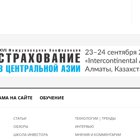
ановление, но есть надежда
бытки от застрахованных природных катастроф в $120 млрд в 2022 году
АМА НА САЙТЕ
ОБУЧЕНИЕ
СТАТЬИ
ТЕХНОЛОГИИ | ТРЕНДЫ
ОБЗОРЫ
ИНТЕРВЬЮ
ШКОЛА ИНВЕСТОРА
МНЕНИЯ И КОММЕНТАРИИ