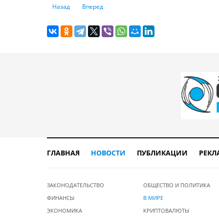
Предыдущий: Страхование в 2023 году: медленное восст
Следующий: Munich Re оценивает глобальные у
Назад
Вперед
ГЛАВНАЯ
НОВОСТИ
ПУБЛИКАЦИИ
РЕКЛ
ЗАКОНОДАТЕЛЬСТВО
ОБЩЕСТВО И ПОЛИТИКА
ФИНАНСЫ
В МИРЕ
ЭКОНОМИКА
КРИПТОВАЛЮТЫ