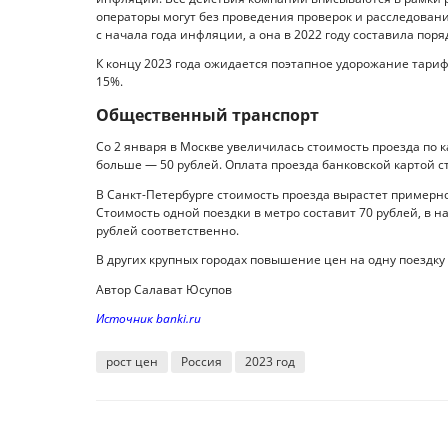
операторы могут без проведения проверок и расследован
с начала года инфляции, а она в 2022 году составила поря
К концу 2023 года ожидается поэтапное удорожание тариф
15%.
Общественный транспорт
Со 2 января в Москве увеличилась стоимость проезда по к
больше — 50 рублей. Оплата проезда банковской картой ст
В Санкт-Петербурге стоимость проезда вырастет примерн
Стоимость одной поездки в метро составит 70 рублей, в н
рублей соответственно.
В других крупных городах повышение цен на одну поездку 
Автор Салават Юсупов
Источник banki.ru
рост цен
Россия
2023 год