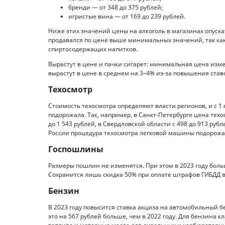
бренди — от 348 до 375 рублей;
игристые вина — от 169 до 239 рублей.
Ниже этих значений цены на алкоголь в магазинах опускат
продавался по цене выше минимальных значений, так как
спиртосодержащих напитков.
Вырастут в цене и пачки сигарет: минимальная цена изме
вырастут в цене в среднем на 3–4% из-за повышения став
Техосмотр
Стоимость техосмотра определяют власти регионов, и с 1
подорожала. Так, например, в Санкт-Петербурге цена техо
до 1 543 рублей, в Свердловской области с 498 до 913 рубл
России процедура техосмотра легковой машины подорожа
Госпошлины
Размеры пошлин не изменятся. При этом в 2023 году больш
Сохранится лишь скидка 50% при оплате штрафов ГИБДД в
Бензин
В 2023 году повысится ставка акциза на автомобильный бе
это на 567 рублей больше, чем в 2022 году. Для бензина кл