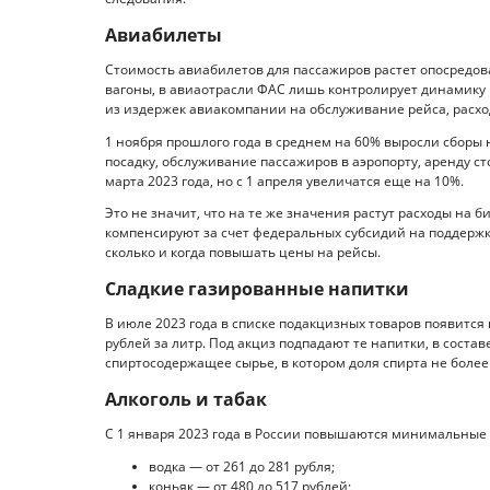
Авиабилеты
Стоимость авиабилетов для пассажиров растет опосредов
вагоны, в авиаотрасли ФАС лишь контролирует динамику ц
из издержек авиакомпании на обслуживание рейса, расход
1 ноября прошлого года в среднем на 60% выросли сборы 
посадку, обслуживание пассажиров в аэропорту, аренду ст
марта 2023 года, но с 1 апреля увеличатся еще на 10%.
Это не значит, что на те же значения растут расходы на
компенсируют за счет федеральных субсидий на поддержк
сколько и когда повышать цены на рейсы.
Сладкие газированные напитки
В июле 2023 года в списке подакцизных товаров появится
рублей за литр. Под акциз подпадают те напитки, в состав
спиртосодержащее сырье, в котором доля спирта не более 1
Алкоголь и табак
С 1 января 2023 года в России повышаются минимальные 
водка — от 261 до 281 рубля;
коньяк — от 480 до 517 рублей;