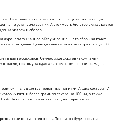
анно. В отличие от цен на билеты в плацкартные и общие
ен, а не устанавливает их. А стоимость билетов складывается
ов на экипаж и сборов.
на аэронавигационное обслуживание — это сборы за взлет-
оянки и так далее. Цены для авиакомпаний сохранятся до 30
 билеты для пассажиров. Сейчас издержки авиакомпании
у отрасли, поэтому каждая авиакомпания решает сама, на
 новичок — сладкие газированные напитки. Акциз составит 7
е которых пять и более граммов сахара на 100 мл, а также
,2%. Не попали в список квас, сок, нектары и морс.
розничные цены на алкоголь. Пол-литра будет стоить: