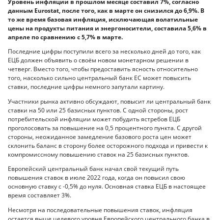
Уровень инфляции в прошлом месяце составил 7%, согласно
данным Eurostat, после того, как в марте он снизился до 6,9%. В
то же время базовая инфляция, исключающая волатильные
цены на продукты питания и энергоносители, составила 5,6% в
апреле по сравнению с 5,7% в марте.
Последние цифры поступили всего за несколько дней до того, как
ЕЦБ должен объявить о своём новом монетарном решении в
четверг. Вместо того, чтобы предоставить ясность относительно
того, насколько сильно центральный банк ЕС может повысить
ставки, последние цифры немного запутали картину.
Участники рынка активно обсуждают, повысит ли центральный банк
ставки на 50 или 25 базисных пунктов. С одной стороны, рост
потребительской инфляции может побудить ястребов ЕЦБ
проголосовать за повышение на 0,5 процентного пункта. С другой
стороны, неожиданное замедление базового роста цен может
склонить баланс в сторону более осторожного подхода и привести к
компромиссному повышению ставок на 25 базисных пунктов.
Европейский центральный банк начал свой текущий путь
повышения ставок в июле 2022 года, когда он повысил свою
основную ставку с -0,5% до нуля. Основная ставка ЕЦБ в настоящее
время составляет 3%.
Несмотря на последовательные повышения ставок, инфляция
остается выше целевого уровня Европейского центрального банка в