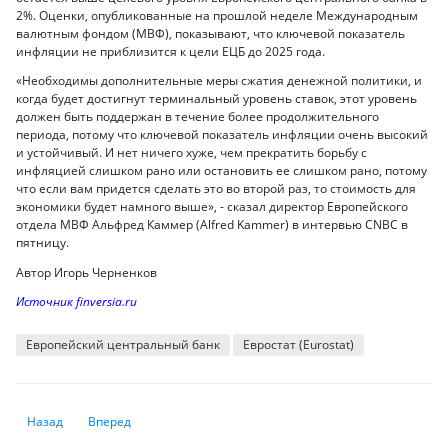
2%. Оценки, опубликованные на прошлой неделе Международным
валютным фондом (МВФ), показывают, что ключевой показатель
инфляции не приблизится к цели ЕЦБ до 2025 года.
«Необходимы дополнительные меры сжатия денежной политики, и
когда будет достигнут терминальный уровень ставок, этот уровень
должен быть поддержан в течение более продолжительного
периода, потому что ключевой показатель инфляции очень высокий
и устойчивый. И нет ничего хуже, чем прекратить борьбу с
инфляцией слишком рано или остановить ее слишком рано, потому
что если вам придется сделать это во второй раз, то стоимость для
экономики будет намного выше», - сказал директор Европейского
отдела МВФ Альфред Каммер (Alfred Kammer) в интервью CNBC в
пятницу.
Автор Игорь Черненков
Источник finversia.ru
Европейский центральный банк
Евростат (Eurostat)
Предыдущий: Киберпреступность считается главной угрозой для «выс
Следующий: Названа дата, когда США могут объявить перв
Назад
Вперед