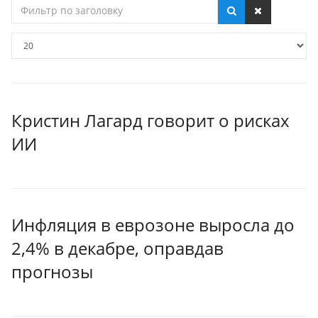
Фильтр
по
заголовку
Кол-
во
строк:
Кристин Лагард говорит о рисках
ИИ
Инфляция в еврозоне выросла до
2,4% в декабре, оправдав
прогнозы