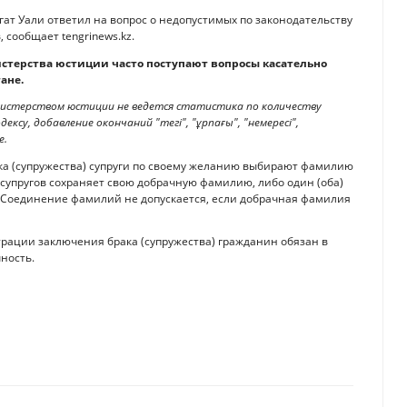
т Уали ответил на вопрос о недопустимых по законодательству
 сообщает tengrinews.kz.
истерства юстиции часто поступают вопросы касательно
ане.
Министерством юстиции не ведется статистика по количеству
дексу, добавление окончаний "тегі", "ұрпағы", "немересі",
е.
ака (супружества) супруги по своему желанию выбирают фамилию
супругов сохраняет свою добрачную фамилию, либо один (оба)
. Соединение фамилий не допускается, если добрачная фамилия
рации заключения брака (супружества) гражданин обязан в
ность.