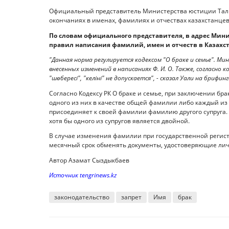
Официальный представитель Министерства юстиции Талга
окончаниях в именах, фамилиях и отчествах казахстанцев,
По словам официального представителя, в адрес Мин
правил написания фамилий, имен и отчеств в Казахст
"Данная норма регулируется кодексом "О браке и семье". 
внесенных изменений в написаниях Ф. И. О. Также, согласно ко
"шөбересі", "келіні" не допускается", - сказал Уали на брифинг
Согласно Кодексу РК О браке и семье, при заключении бр
одного из них в качестве общей фамилии либо каждый из 
присоединяет к своей фамилии фамилию другого супруга
хотя бы одного из супругов является двойной.
В случае изменения фамилии при государственной регист
месячный срок обменять документы, удостоверяющие лич
Автор Азамат Сыздыкбаев
Источник tengrinews.kz
законодательство
запрет
Имя
брак