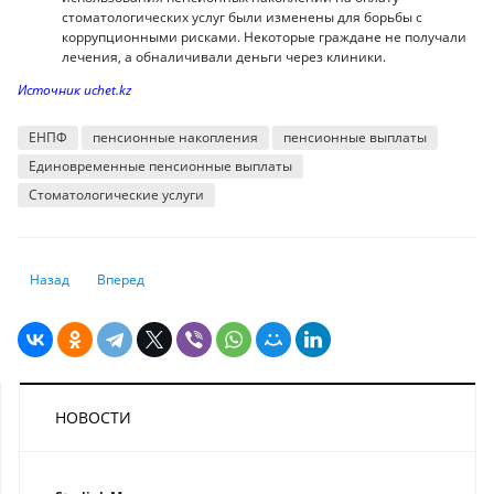
стоматологических услуг были изменены для борьбы с
коррупционными рисками. Некоторые граждане не получали
лечения, а обналичивали деньги через клиники.
Источник uchet.kz
ЕНПФ
пенсионные накопления
пенсионные выплаты
Единовременные пенсионные выплаты
Стоматологические услуги
Предыдущий: Вредные условия труда: какие льготы и компенсации п
Следующий: Почему арестовали банковский счет
Назад
Вперед
НОВОСТИ