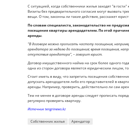
С ситуацией, когда собственники жилья заходят "в гости"
Визиты без предварительного согласия могут вызвать тре
вещи. О том, законны ли такие действия, расскажет юрист 
По словам специалиста, законодательство не предусм
посещения квартиры арендодателем. По этой причине
аренды
.
"В договоре можно прописать частоту посещения, например,
арендатора за неделю до посещения; время посещения, напр
отсутствия арендатора", – говорит юрист.
Договор имущественного найма на срок более одного года
одна из сторон договора является юридическим лицом, то
Стоит иметь в виду, что запретить посещения собственни
допускать арендодателя либо его представителей в кварт
аренды. Например, проверить, действительно ли сам арен
Тем не менее в договоре аренды следует прописать поряд
регулярно проверять квартиру.
Источник tengrinews.kz
Собственник жилья
Арендатор