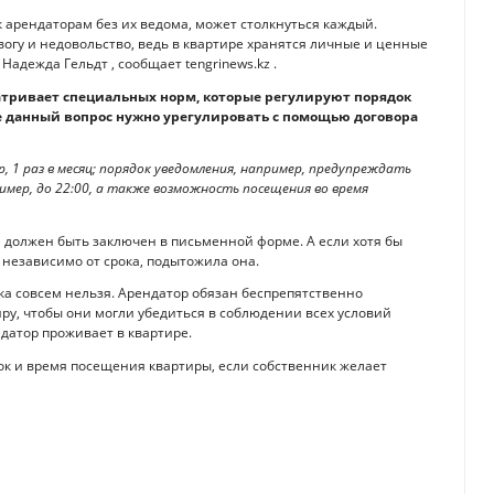
 к арендаторам без их ведома, может столкнуться каждый.
вогу и недовольство, ведь в квартире хранятся личные и ценные
Надежда Гельдт , сообщает tengrinews.kz .
атривает специальных норм, которые регулируют порядок
 данный вопрос нужно урегулировать с помощью договора
 1 раз в месяц; порядок уведомления, например, предупреждать
имер, до 22:00, а также возможность посещения во время
 должен быть заключен в письменной форме. А если хотя бы
 независимо от срока, подытожила она.
ка совсем нельзя. Арендатор обязан беспрепятственно
иру, чтобы они могли убедиться в соблюдении всех условий
датор проживает в квартире.
ок и время посещения квартиры, если собственник желает