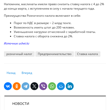
Напомним, маслихаты имели право снизить ставку налога с 4 до 2%
до конца марта, с вступлением в силу с начала текущего года.
Преимущества Розничного налога включают в себя:
Порог по НДС в размере ~ 2 млрд тенге.
Возможность иметь штат до 200 человек.
Уменьшение нагрузки отчислений с заработной платы.
Ставка налога с оборота снижена до 2%.
Источник uchet.kz
розничный налог
Предпринимательство
Ставка налога
Предыдущий: Новые правила ввоза товаров из третьих стран предус
Следующий: В расчет средней заработной платы внесены 
Назад
Вперед
НОВОСТИ