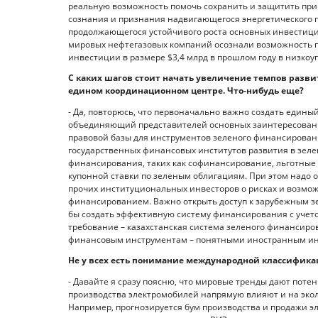
реальную возможность помочь сохранить и защитить прир
сознания и признания надвигающегося энергетического 
продолжающегося устойчивого роста основных инвестиций
мировых нефтегазовых компаний осознали возможность пе
инвестиции в размере $3,4 млрд в прошлом году в низкоу
С каких шагов стоит начать увеличение темпов разви
едином координационном центре. Что-нибудь еще?
- Да, повторюсь, что первоначально важно создать еди
объединяющий представителей основных заинтересованн
правовой базы для инструментов зеленого финансировани
государственных финансовых институтов развития в зел
финансирования, таких как софинансирование, льготные 
купонной ставки по зеленым облигациям. При этом надо
прочих институциональных инвесторов о рисках и возмож
финансированием. Важно открыть доступ к зарубежным з
бы создать эффективную систему финансирования с учет
требование – казахстанская система зеленого финансиро
финансовым инструментам – понятными иностранным ин
Не у всех есть понимание международной классифика
- Давайте я сразу поясню, что мировые тренды дают поте
производства электромобилей напрямую влияют и на экол
Например, прогнозируется бум производства и продажи э