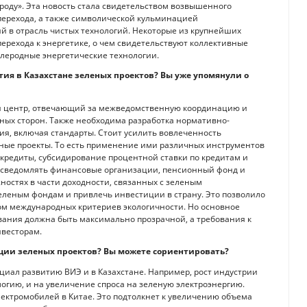
оду». Эта новость стала свидетельством возвышенного
перехода, а также символической кульминацией
 в отрасль чистых технологий. Некоторые из крупнейших
рехода к энергетике, о чем свидетельствуют коллективные
глеродные энергетические технологии.
тия в Казахстане зеленых проектов? Вы уже упомянули о
ный центр, отвечающий за межведомственную координацию и
ых сторон. Также необходима разработка нормативно-
я, включая стандарты. Стоит усилить вовлеченность
еные проекты. То есть применение ими различных инструментов
кредиты, субсидирование процентной ставки по кредитам и
 осведомлять финансовые организации, пенсионный фонд и
ностях в части доходности, связанных с зеленым
еленым фондам и привлечь инвестиции в страну. Это позволило
ом международных критериев экологичности. Но основное
вания должна быть максимально прозрачной, а требования к
весторам.
ции зеленых проектов? Вы можете сориентировать?
нциал развитию ВИЭ и в Казахстане. Например, рост индустрии
огию, и на увеличение спроса на зеленую электроэнергию.
лектромобилей в Китае. Это подтолкнет к увеличению объема