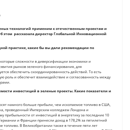
еных технологий применим к отечественным проектам и
Об этом рассказала директор Глобальной Инновационной
дной практике, какие бы вы дали рекомендации по
 некоторые сложности в диверсификации экономики и
азвития рынков зеленого финансирования, для
ется обеспечить cкоординированность действий. То есть
ую роль и обеспечит взаимодействие и согласованность между
орами.
мости инвестиций в зеленые проекты. Какие показатели и
осят намного больше прибыли, чем ископаемое топливо в США,
нка, проведенный Имперским колледжем Лондона и
у прибыльности от инвестиций в энергетику за последние 10
Германии и Франции принесли доход в 178,2% за пятилетний
е топливо. В Великобритании также в течение пяти лет