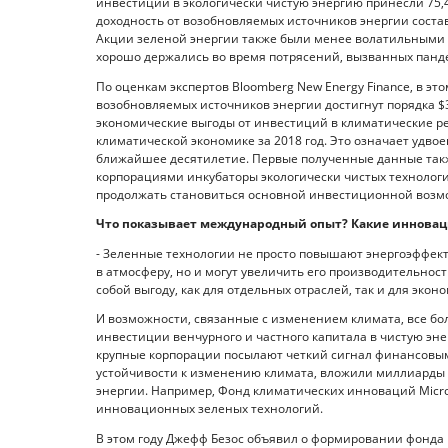
инвестиции в экологически чистую энергию принесли 75,
доходность от возобновляемых источников энергии состав
Акции зеленой энергии также были менее волатильными 
хорошо держались во время потрясений, вызванных пандем
По оценкам экспертов Bloomberg New Energy Finance, в э
возобновляемых источников энергии достигнут порядка $
экономические выгоды от инвестиций в климатические реш
климатической экономике за 2018 год. Это означает удв
ближайшее десятилетие. Первые полученные данные такж
корпорациями инкубаторы экологически чистых технологи
продолжать становиться основной инвестиционной возм
Что показывает международный опыт? Какие инновац
- Зеленные технологии не просто повышают энергоэффект
в атмосферу, но и могут увеличить его производительность
собой выгоду, как для отдельных отраслей, так и для эко
И возможности, связанные с изменением климата, все бо
инвестиции венчурного и частного капитала в чистую эне
крупные корпорации посылают четкий сигнал финансовы
устойчивости к изменению климата, вложили миллиарды 
энергии. Например, Фонд климатических инноваций Micro
инновационных зеленых технологий.
В этом году Джефф Безос объявил о формировании фонда 