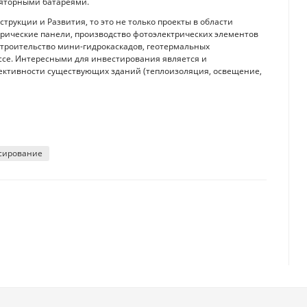
ляторными батареями.
трукции и Развития, то это не только проекты в области
трические панели, производство фотоэлектрических элементов
строительство мини-гидрокаскадов, геотермальных
ссе. Интересными для инвестирования является и
ктивности существующих зданий (теплоизоляция, освещение,
сирование
онкурентами для банков
 кредитов, и как помогают ипотечным заемщикам - интервью с Бериком