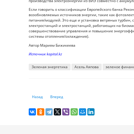
производства электроэнергии из ВИЭ совместно с аккуму
Если говорить о классификации Европейского банка Реконс
возобновляемых источников энергии, такие как фотоэлек
питания/модулей. Это еще и установка ветряных турбин, 
электростанций и электростанций, работающих на биома
совершенствование управления и повышение энергоэффе
системы отопления/охлаждения).
Автор Мариям Бижикеева
Источник kapital.kz
Зеленая энергетика
Асель Аяпова
зеленое финан
Предыдущий: Станут ли краудфандинговые платформы к
Следующий: Чем занимается Фонд проблемных
Назад
Вперед