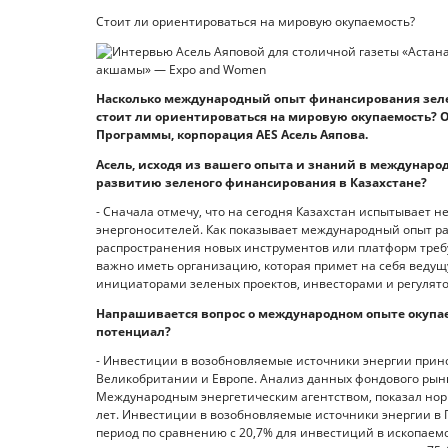
Стоит ли ориентироваться на мировую окупаемость?
Насколько международный опыт финансирования зел
стоит ли ориентироваться на мировую окупаемость? 
Программы, корпорация AES Асель Аяпова.
Асель, исходя из вашего опыта и знаний в междунаро
развитию зеленого финансирования в Казахстане?
- Сначала отмечу, что на сегодня Казахстан испытывает
энергоносителей. Как показывает международный опыт р
распространения новых инструментов или платформ требу
важно иметь организацию, которая примет на себя ведущ
инициаторами зеленых проектов, инвесторами и регулят
Напрашивается вопрос о международном опыте окупае
потенциал?
- Инвестиции в возобновляемые источники энергии прин
Великобритании и Европе. Анализ данных фондового ры
Международным энергетическим агентством, показал норм
лет. Инвестиции в возобновляемые источники энергии в 
период по сравнению с 20,7% для инвестиций в ископаемо