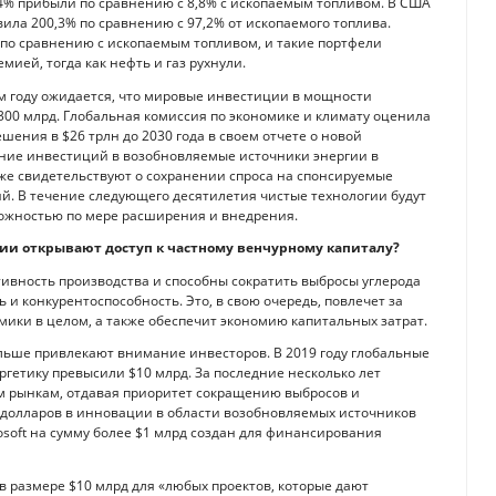
4% прибыли по сравнению с 8,8% с ископаемым топливом. В США
ила 200,3% по сравнению с 97,2% от ископаемого топлива.
по сравнению с ископаемым топливом, и такие портфели
ией, тогда как нефть и газ рухнули.
том году ожидается, что мировые инвестиции в мощности
300 млрд. Глобальная комиссия по экономике и климату оценила
ения в $26 трлн до 2030 года в своем отчете о новой
оение инвестиций в возобновляемые источники энергии в
е свидетельствуют о сохранении спроса на спонсируемые
й. В течение следующего десятилетия чистые технологии будут
ожностью по мере расширения и внедрения.
ии открывают доступ к частному венчурному капиталу?
ивность производства и способны сократить выбросы углерода
 и конкурентоспособность. Это, в свою очередь, повлечет за
номики в целом, а также обеспечит экономию капитальных затрат.
льше привлекают внимание инвесторов. В 2019 году глобальные
ргетику превысили $10 млрд. За последние несколько лет
м рынкам, отдавая приоритет сокращению выбросов и
долларов в инновации в области возобновляемых источников
soft на сумму более $1 млрд создан для финансирования
в размере $10 млрд для «любых проектов, которые дают