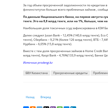
За год объем просроченной задолженности по кредитам в к
фининститутах больше всего проблемных займов , сообща
По данным Национального банка, на первое августа су
тенге. Это на 8,8 млрд тенге, или на 1%, больше, чем н
Наибольшая доля токсичных ссуд зафиксирована в КЗИ Банк
Далее следуют Jusan Bank – 12,45% (140,6 млрд тенге), Eco
тенге), Сбербанк – 9,21% (более 126 млрд тенге), ВТБ – 7,44
Нурбанк – 6,05% (15,8 млрд тенге).
Вместе с тем доля просроченных займов в Home Credit Bank 
млрд тенге), Kaspi Bank – 4,76%(133,9 млрд тенге), Банке Це
Источник prodengi.kz
БВУ Казахстана
Просроченные кредиты
Проблемн
Предыдущий: Гринвошинг в британских банках широко 
Следующий: Встроенные финансы принесут а
Назад
Вперед