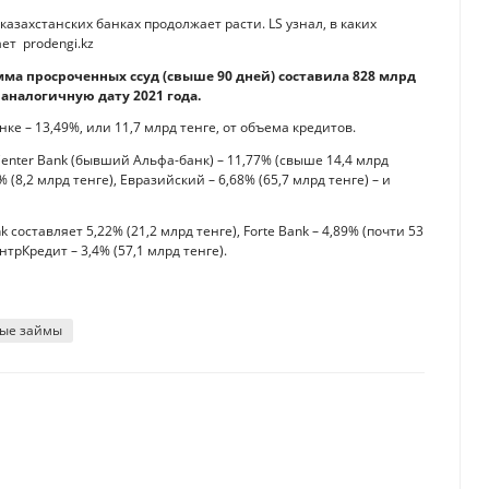
азахстанских банках продолжает расти. LS узнал, в каких
ет prodengi.kz
мма просроченных ссуд (свыше 90 дней) составила 828 млрд
а аналогичную дату 2021 года.
е – 13,49%, или 11,7 млрд тенге, от объема кредитов.
 Center Bank (бывший Альфа-банк) – 11,77% (свыше 14,4 млрд
% (8,2 млрд тенге), Евразийский – 6,68% (65,7 млрд тенге) – и
составляет 5,22% (21,2 млрд тенге), Forte Bank – 4,89% (почти 53
нтрКредит – 3,4% (57,1 млрд тенге).
ые займы
распространен
мериканским финучреждениям до $51 млрд — исследование