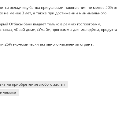
тся вкладчику банка при условии накопления не менее 50% от
к не менее 3 лет, а также при достижении минимального
рый Отбасы банк выдаёт только в рамках госпрограмм,
пана», «Свой дом», «Умай», программы для молодёжи, продукта
или 26% экономически активного населения страны.
ека на приобретение любого жилья
динамика
ана работают на предприятиях горно-металлургического комплекса
Азии: кто в лидерах