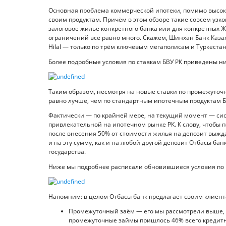
Основная проблема коммерческой ипотеки, помимо высоких
своим продуктам. Причём в этом обзоре такие совсем узко
залоговое жильё конкретного банка или для конкретных Ж
ограничений всё равно много. Скажем, Шинхан Банк Казах
Hilal — только по трём ключевым мегаполисам и Туркестан
Более подробные условия по ставкам БВУ РК приведены н
Таким образом, несмотря на новые ставки по промежуто
равно лучше, чем по стандартным ипотечным продуктам Б
Фактически — по крайней мере, на текущий момент — си
привлекательной на ипотечном рынке РК. К слову, чтобы
после внесения 50% от стоимости жилья на депозит выжда
и на эту сумму, как и на любой другой депозит Отбасы ба
государства.
Ниже мы подробнее расписали обновившиеся условия по
Напомним: в целом Отбасы банк предлагает своим клиен
Промежуточный заём — его мы рассмотрели выше, и
промежуточные займы пришлось 46% всего кредит