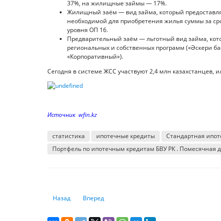
37%, на жилищные займы — 17%.
Жилищный заём — вид займа, который предоставляе
необходимой для приобретения жилья суммы за сро
уровня ОП 16.
Предварительный заём — льготный вид займа, кото
региональных и собственных программ («Әскери бас
«Корпоративный»).
Сегодня в системе ЖСС участвуют 2,4 млн казахстанцев, 
Источник wfin.kz
статистика
ипотечные кредиты
Стандартная ипот
Портфель по ипотечным кредитам БВУ РК . Помесячная 
Предыдущий: 3 из 10 сотрудников промсектора Казахст
Следующий: Военная мощь стран Центральной 
Назад
Вперед