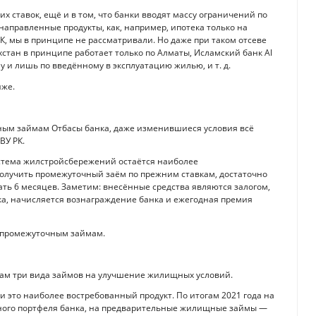
 ставок, ещё и в том, что банки вводят массу ограничений по
направленные продукты, как, например, ипотека только на
К, мы в принципе не рассматривали. Но даже при таком отсеве
стан в принципе работает только по Алматы, Исламский банк Al
у и лишь по введённому в эксплуатацию жилью, и т. д.
иже.
чным займам Отбасы банка, даже изменившиеся условия всё
ВУ РК.
стема жилстройсбережений остаётся наиболее
 получить промежуточный заём по прежним ставкам, достаточно
ть 6 месяцев. Заметим: внесённые средства являются залогом,
нка, начисляется вознаграждение банка и ежегодная премия
 промежуточным займам.
там три вида займов на улучшение жилищных условий.
 это наиболее востребованный продукт. По итогам 2021 года на
ного портфеля банка, на предварительные жилищные займы —