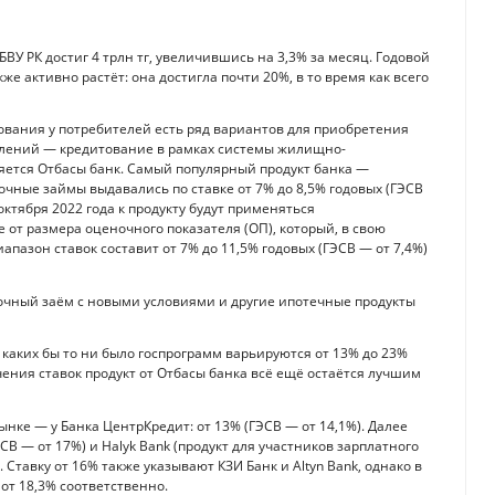
ВУ РК достиг 4 трлн тг, увеличившись на 3,3% за месяц. Годовой
же активно растёт: она достигла почти 20%, в то время как всего
тования у потребителей есть ряд вариантов для приобретения
лений — кредитование в рамках системы жилищно-
яется Отбасы банк. Самый популярный продукт банка —
ные займы выдавались по ставке от 7% до 8,5% годовых (ГЭСВ
ктября 2022 года к продукту будут применяться
т размера оценочного показателя (ОП), который, в свою
иапазон ставок составит от 7% до 11,5% годовых (ГЭСВ — от 7,4%)
очный заём с новыми условиями и другие ипотечные продукты
каких бы то ни было госпрограмм варьируются от 13% до 23%
чения ставок продукт от Отбасы банка всё ещё остаётся лучшим
нке — у Банка ЦентрКредит: от 13% (ГЭСВ — от 14,1%). Далее
СВ — от 17%) и Halyk Bank (продукт для участников зарплатного
. Ставку от 16% также указывают КЗИ Банк и Altyn Bank, однако в
 от 18,3% соответственно.