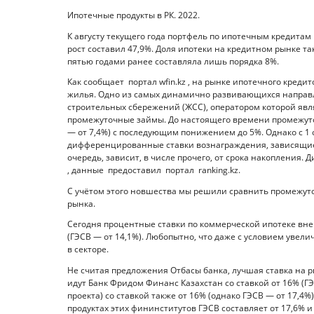
Ипотечные продукты в РК. 2022.
К августу текущего года портфель по ипотечным кредитам Б
рост составил 47,9%. Доля ипотеки на кредитном рынке так
пятью годами ранее составляла лишь порядка 8%.
Как сообщает портал wfin.kz , на рынке ипотечного креди
жилья. Одно из самых динамично развивающихся направ
строительных сбережений (ЖСС), оператором которой явл
промежуточные займы. До настоящего времени промежуточ
— от 7,4%) с последующим понижением до 5%. Однако с 1 о
дифференцированные ставки вознаграждения, зависящие о
очередь, зависит, в числе прочего, от срока накопления. Д
, данные предоставил портал ranking.kz.
С учётом этого новшества мы решили сравнить промежут
рынка.
Сегодня процентные ставки по коммерческой ипотеке вне 
(ГЭСВ — от 14,1%). Любопытно, что даже с условием увели
в секторе.
Не считая предложения Отбасы банка, лучшая ставка на ры
идут Банк Фридом Финанс Казахстан со ставкой от 16% (ГЭ
проекта) со ставкой также от 16% (однако ГЭСВ — от 17,4%)
продуктах этих фининститутов ГЭСВ составляет от 17,6% и