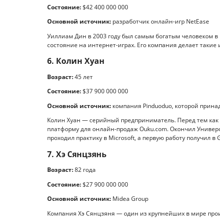
Состояние:
$42 400 000 000
Основной источник:
разработчик онлайн-игр NetEase
Уиллиам Дин в 2003 году был самым богатым человеком 
состояние на интернет-играх. Его компания делает такие игр
6. Колин Хуан
Возраст:
45 лет
Состояние:
$37 900 000 000
Основной источник:
компания Pinduoduo, которой прин
Колин Хуан — серийный предприниматель. Перед тем как з
платформу для онлайн-продаж Ouku.com. Окончил Универ
проходил практику в Microsoft, а первую работу получил в G
7. Хэ Сянцзянь
Возраст:
82 года
Состояние:
$27 900 000 000
Основной источник:
Midea Group
Компания Хэ Сянцзяня — один из крупнейших в мире про