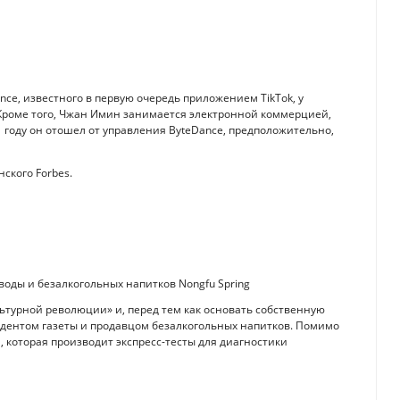
ce, известного в первую очередь приложением TikTok, у
 Кроме того, Чжан Имин занимается электронной коммерцией,
1 году он отошел от управления ByteDance, предположительно,
ского Forbes.
оды и безалкогольных напитков Nongfu Spring
турной революции» и, перед тем как основать собственную
ндентом газеты и продавцом безалкогольных напитков. Помимо
l, которая производит экспресс-тесты для диагностики