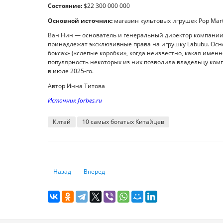
Состояние:
$22 300 000 000
Основной источник:
магазин культовых игрушек Pop Mar
Ван Нин — основатель и генеральный директор компании Po
принадлежат эксклюзивные права на игрушку Labubu. Осн
боксах» («слепые коробки», когда неизвестно, какая именн
популярность некоторых из них позволила владельцу компа
в июле 2025-го.
Автор Инна Титова
Источник forbes.ru
Китай
10 самых богатых Китайцев
Предыдущий: Семь самых дорогих курортов в мире
Следующий: Трамп, биткоин и Белый дом: как
Назад
Вперед