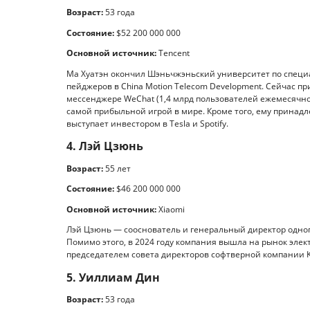
Возраст:
53 года
Состояние:
$52 200 000 000
Основной источник:
Tencent
Ма Хуатэн окончил Шэньчжэньский университет по специ
пейджеров в China Motion Telecom Development. Сейчас п
мессенджере WeChat (1,4 млрд пользователей ежемесячно) 
самой прибыльной игрой в мире. Кроме того, ему принадле
выступает инвестором в Tesla и Spotify.
4. Лэй Цзюнь
Возраст:
55 лет
Состояние:
$46 200 000 000
Основной источник:
Xiaomi
Лэй Цзюнь — сооснователь и генеральный директор одно
Помимо этого, в 2024 году компания вышла на рынок элек
председателем совета директоров софтверной компании Ki
5. Уиллиам Дин
Возраст:
53 года