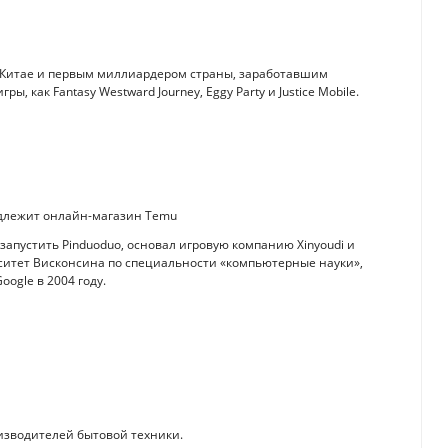
в Китае и первым миллиардером страны, заработавшим
ы, как Fantasy Westward Journey, Eggy Party и Justice Mobile.
адлежит онлайн-магазин Temu
апустить Pinduoduo, основал игровую компанию Xinyoudi и
ситет Висконсина по специальности «компьютерные науки»,
oogle в 2004 году.
изводителей бытовой техники.