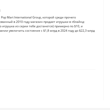
t
p Mart International Group, которой среди прочего
ованный в 2010 году магазин продает игрушки в «блайнд-
о игрушка из серии тебе достанется) примерно по $10, и
нии увеличить состояние с $1,8 млрд в 2024 году до $22,3 млрд
 президент США стал крупным криптоинвестором