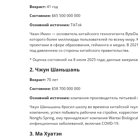
Возраст:
41 год
Состояние:
$65 500 000 000
Основной источник:
TikTok
Чжан Имин — основатель китайского техногиганта ByteDan
которого более миллиарда пользователей по всему миру.
проектами в сфере образования, гейминга и медиа. В 202
под давлением со стороны китайского правительства.
* Оценка состояний на 8 июля 2025 года; данные американ
2. Чжун Шаньшань
Возраст:
70 лет
Состояние:
$58 700 000 000
Основной источник:
компания-производитель питьевой в
Чжун Шаньшань бросил школу во времена китайской «куль
компанию, успел побывать рабочим на стройке, корреспо
Nongfu Spring, ему принадлежит компания Wantai Biologica
инфекционных заболеваний, включая COVID-19.
3. Ма Хуатэн