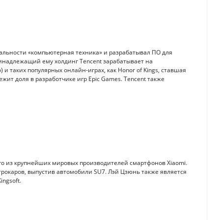
альности «компьютерная техника» и разрабатывал ПО для
ринадлежащий ему холдинг Tencent зарабатывает на
и таких популярных онлайн-играх, как Honor of Kings, ставшая
жит доля в разработчике игр Epic Games. Tencent также
го из крупнейших мировых производителей смартфонов Xiaomi.
трокаров, выпустив автомобили SU7. Лэй Цзюнь также является
ngsoft.