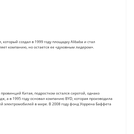
который создал в 1999 году площадку Alibaba и стал
ляет компанию, но остается ее «духовным лидером».
х провинций Китая, подростком остался сиротой, однако
дж, а в 1995 году основал компанию BYD, которая производила
ей электромобилей в мире. В 2008 году фонд Уоррена Баффета