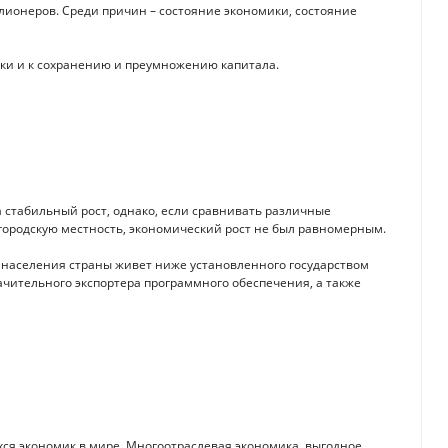
лионеров. Среди причин – состояние экономики, состояние
ики и к сохранению и преумножению капитала.
 стабильный рост, однако, если сравнивать различные
 городскую местность, экономический рост не был равномерным.
 населения страны живет ниже установленного государством
чительного экспортера программного обеспечения, а также
ся экономик в мире. Многоотраслевая экономика, выгодное