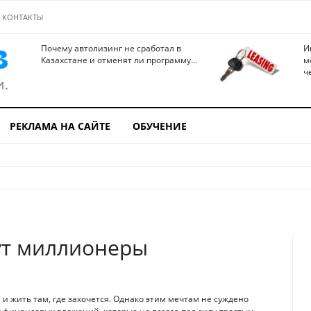
КОНТАКТЫ
Почему автолизинг не сработал в
И
Казахстане и отменят ли программу...
м
ч
РЕКЛАМА НА САЙТЕ
ОБУЧЕНИЕ
гут миллионеры
и жить там, где захочется. Однако этим мечтам не суждено