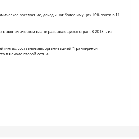
омическое расслоение, доходы наиболее имущих 10% почти в 11
 в экономическом плане развивающихся стран. В 2018 г. из
ейтингах, составляемых организацией "Транпэрэнси
а в начале второй сотни.
скоро упадет
 можно заработать на золоте?