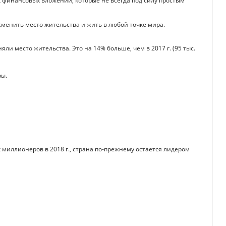
ых финансовых вложений, которые не всегда под силу простым
сменить место жительства и жить в любой точке мира.
яли место жительства. Это на 14% больше, чем в 2017 г. (95 тыс.
ры.
 миллионеров в 2018 г., страна по-прежнему остается лидером