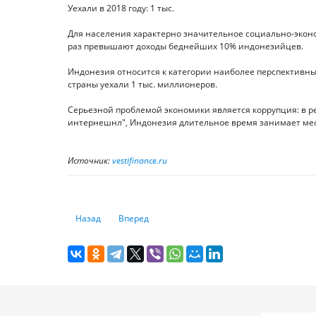
Уехали в 2018 году: 1 тыс.
Для населения характерно значительное социально-экон
раз превышают доходы беднейших 10% индонезийцев.
Индонезия относится к категории наиболее перспективных
страны уехали 1 тыс. миллионеров.
Серьезной проблемой экономики является коррупция: в р
интернешнл", Индонезия длительное время занимает мест
Источник:
vestifinance.ru
Предыдущий: Weiss Ratings – инвесторам: Ждите, Bitcoin 
Следующий: Благородные инвестиции. Сколько
Назад
Вперед