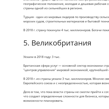
географическое положение, молодая и дешевая рабочая с
страны одной из сильнейших в регионе.
Турция - один из мировых лидеров по производству сельс
морских судов, строительных материалов и бытовой техни
В 2018 г. страну покинули 4 тыс. миллионеров. Богачи по
5. Великобритания
Уехали в 2018 году: 3 тыс.
Британская сфера услуг — основной сектор экономики ст
"центров управления" мировой экономикой, крупнейший
В 2018 г. из страны уехали 3 тыс. миллионеров. Многие 
Европейского союза и с неопределенностью, которая возни
Дело в том, что пока власти страны не смогли прийти к 
что создает определенные сложности для бизнеса, который
возможности планировать.