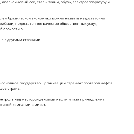
, апельсиновый сок, сталь, ткани, обувь, электроаппаратуру и
роблем бразильской экономики можно назвать недостаточно
ибыли, недостаточное качество общественных услуг,
 бюрократию.
ю с другими странами.
 основное государство Организации стран-экспортеров нефти
одов страны.
 Контроль над месторождениями нефти и газа принадлежит
фтяной компании в мире).