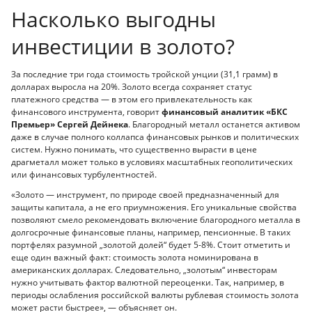
Насколько выгодны
инвестиции в золото?
За последние три года стоимость тройской унции (31,1 грамм) в
долларах выросла на 20%. Золото всегда сохраняет статус
платежного средства — в этом его привлекательность как
финансового инструмента, говорит
финансовый аналитик «БКС
Премьер» Сергей Дейнека
. Благородный металл останется активом
даже в случае полного коллапса финансовых рынков и политических
систем. Нужно понимать, что существенно вырасти в цене
драгметалл может только в условиях масштабных геополитических
или финансовых турбулентностей.
«Золото — инструмент, по природе своей предназначенный для
защиты капитала, а не его приумножения. Его уникальные свойства
позволяют смело рекомендовать включение благородного металла в
долгосрочные финансовые планы, например, пенсионные. В таких
портфелях разумной „золотой долей“ будет 5-8%. Стоит отметить и
еще один важный факт: стоимость золота номинирована в
американских долларах. Следовательно, „золотым“ инвесторам
нужно учитывать фактор валютной переоценки. Так, например, в
периоды ослабления российской валюты рублевая стоимость золота
может расти быстрее», — объясняет он.