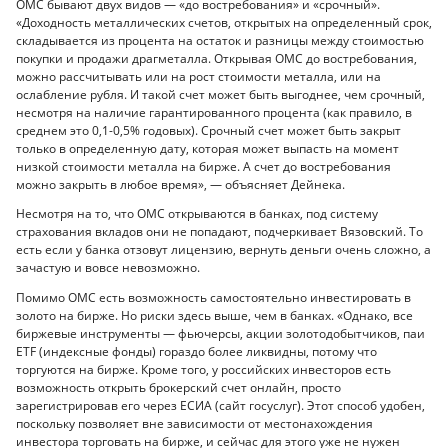
ОМС бывают двух видов — «до востребования» и «срочный».
«Доходность металлических счетов, открытых на определенный срок,
складывается из процента на остаток и разницы между стоимостью
покупки и продажи драгметалла. Открывая ОМС до востребования,
можно рассчитывать или на рост стоимости металла, или на
ослабление рубля. И такой счет может быть выгоднее, чем срочный,
несмотря на наличие гарантированного процента (как правило, в
среднем это 0,1-0,5% годовых). Срочный счет может быть закрыт
только в определенную дату, которая может выпасть на момент
низкой стоимости металла на бирже. А счет до востребования
можно закрыть в любое время», — объясняет Дейнека.
Несмотря на то, что ОМС открываются в банках, под систему
страхования вкладов они не попадают, подчеркивает Вязовский. То
есть если у банка отзовут лицензию, вернуть деньги очень сложно, а
зачастую и вовсе невозможно.
Помимо ОМС есть возможность самостоятельно инвестировать в
золото на бирже. Но риски здесь выше, чем в банках. «Однако, все
биржевые инструменты — фьючерсы, акции золотодобытчиков, паи
ETF (индексные фонды) гораздо более ликвидны, потому что
торгуются на бирже. Кроме того, у российских инвесторов есть
возможность открыть брокерский счет онлайн, просто
зарегистрировав его через ЕСИА (сайт госуслуг). Этот способ удобен,
поскольку позволяет вне зависимости от местонахождения
инвестора торговать на бирже, и сейчас для этого уже не нужен