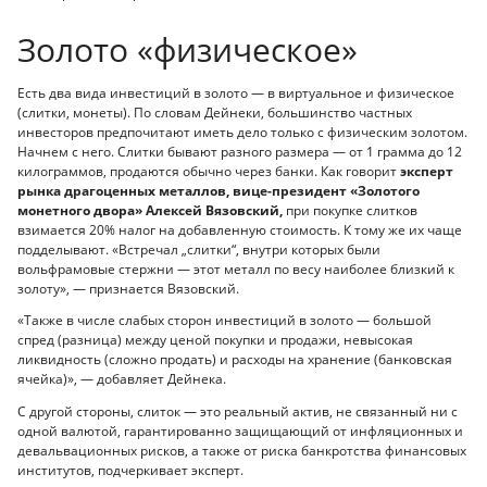
Золото «физическое»
Есть два вида инвестиций в золото — в виртуальное и физическое
(слитки, монеты). По словам Дейнеки, большинство частных
инвесторов предпочитают иметь дело только с физическим золотом.
Начнем с него. Слитки бывают разного размера — от 1 грамма до 12
килограммов, продаются обычно через банки. Как говорит
эксперт
рынка драгоценных металлов,
вице-президент «Золотого
монетного двора» Алексей Вязовский,
при покупке слитков
взимается 20% налог на добавленную стоимость. К тому же их чаще
подделывают. «Встречал „слитки“, внутри которых были
вольфрамовые стержни — этот металл по весу наиболее близкий к
золоту», — признается Вязовский.
«Также в числе слабых сторон инвестиций в золото — большой
спред (разница) между ценой покупки и продажи, невысокая
ликвидность (сложно продать) и расходы на хранение (банковская
ячейка)», — добавляет Дейнека.
С другой стороны, слиток — это реальный актив, не связанный ни с
одной валютой, гарантированно защищающий от инфляционных и
девальвационных рисков, а также от риска банкротства финансовых
институтов, подчеркивает эксперт.