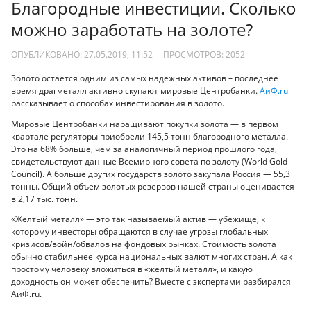
Благородные инвестиции. Сколько
можно заработать на золоте?
ОПУБЛИКОВАНО: 27.05.2019, 11:52
ПРОСМОТРОВ:
2052
Золото остается одним из самых надежных активов – последнее
время драгметалл активно скупают мировые Центробанки.
АиФ.ru
рассказывает о способах инвестирования в золото.
Мировые Центробанки наращивают покупки золота — в первом
квартале регуляторы приобрели 145,5 тонн благородного металла.
Это на 68% больше, чем за аналогичный период прошлого года,
свидетельствуют данные Всемирного совета по золоту (World Gold
Council). А больше других государств золото закупала Россия — 55,3
тонны. Общий объем золотых резервов нашей страны оценивается
в 2,17 тыс. тонн.
«Желтый металл» — это так называемый актив — убежище, к
которому инвесторы обращаются в случае угрозы глобальных
кризисов/войн/обвалов на фондовых рынках. Стоимость золота
обычно стабильнее курса национальных валют многих стран. А как
простому человеку вложиться в «желтый металл», и какую
доходность он может обеспечить? Вместе с экспертами разбирался
АиФ.ru.