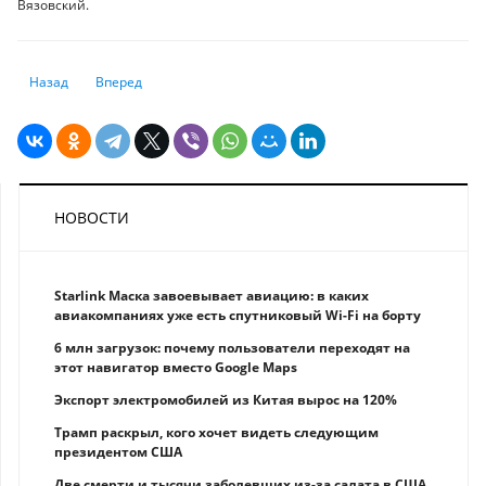
Вязовский.
Предыдущий: Топ-9 стран, откуда бегут миллионеры
Следующий: Айдар Арифханов: Казахстан перенимает опыт
Назад
Вперед
НОВОСТИ
Starlink Маска завоевывает авиацию: в каких
авиакомпаниях уже есть спутниковый Wi-Fi на борту
6 млн загрузок: почему пользователи переходят на
этот навигатор вместо Google Maps
Экспорт электромобилей из Китая вырос на 120%
Трамп раскрыл, кого хочет видеть следующим
президентом США
Две смерти и тысячи заболевших из-за салата в США