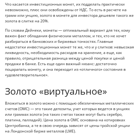
Что касается инвестиционных монет, их подделать практически
невозможно, плюс они освобождены от НДС. То есть в расчете на
грамм или унцию, золото в монете для инвестора дешевле такого же
золота в слитке на 20%.
По словам Дейнеки, монеты — оптимальный вариант для тех, кому
важен факт обладания физическим металлом, и тех, кто не хочет
разбираться в банковских и биржевых тонкостях. Главные
недостатки инвестиционных монет те же, что и у слитков: невысокая
ликвидность, необходимость расходов на хранение, а еще, как
правило, отрицательная разница между ценой покупки и ценой
продажи в банке. Есть еще один важный нюанс: достаточно
поцарапать монету, и она переходит из «отличного» состояния в
«удовлетворительное».
Золото «виртуальное»
Вложиться в золото можно с помощью обезличенных металлических
счетов (ОМС) — это такие депозиты, учет которых ведется в унциях
или граммах золота (на таких счетах также могут быть серебро,
платина, палладий). Цена золота в ОМС основана на котировках
Центробанка, а те в свою очередь зависят от цены тройской унции
на Лондонской бирже металлов (LME).