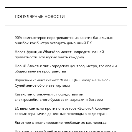
ПОПУЛЯРНЫЕ НОВОСТИ
90% компьютеров перегреваются из-за этих банальных
ошибок: как быстро охладить домашний ПК
Новая функция WhatsApp может навредить вашей
приватности: что нужно знать каждому
Новый Алматы: пять городских центров, метро, трамваи и
общественные пространства
Взрослый клиент скажет: “Я ваш QR-шмюар не знаю“ -
Сулейменов об оплате картами
Казахстан столкнулся с последствиями
электромобильного бума: сети, зарядки и батареи
ЕС ввел санкции против оператора «Золотой Короны»,
сервис ограничил денежные переводы в ряде стран
Льготное финансирование необходимо как никогда
Появился свежий рейтинг самых умных городов мира: кто