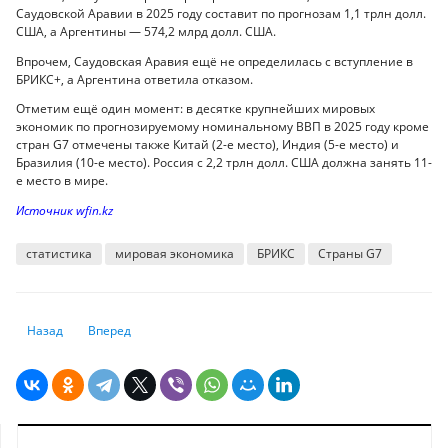
Саудовской Аравии в 2025 году составит по прогнозам 1,1 трлн долл.
США, а Аргентины — 574,2 млрд долл. США.
Впрочем, Саудовская Аравия ещё не определилась с вступление в
БРИКС+, а Аргентина ответила отказом.
Отметим ещё один момент: в десятке крупнейших мировых
экономик по прогнозируемому номинальному ВВП в 2025 году кроме
стран G7 отмечены также Китай (2-е место), Индия (5-е место) и
Бразилия (10-е место). Россия с 2,2 трлн долл. США должна занять 11-
е место в мире.
Источник wfin.kz
статистика
мировая экономика
БРИКС
Страны G7
Предыдущий: «Дорогая» моя Южная столица: алматинцы тратят на усл
Следующий: Уровни заработной платы в странах Централь
Назад
Вперед