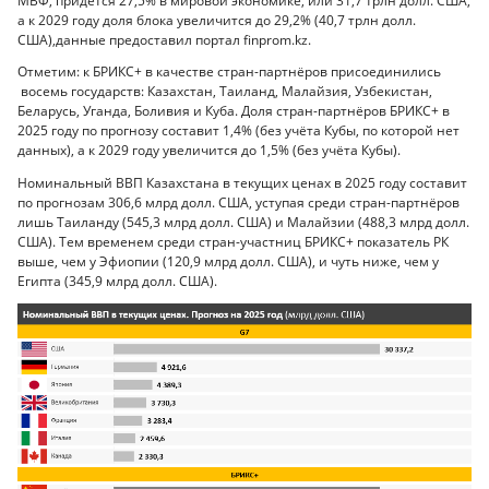
МВФ, придётся 27,5% в мировой экономике, или 31,7 трлн долл. США,
а к 2029 году доля блока увеличится до 29,2% (40,7 трлн долл.
США),данные предоставил портал finprom.kz.
Отметим: к БРИКС+ в качестве стран-партнёров присоединились
восемь государств: Казахстан, Таиланд, Малайзия, Узбекистан,
Беларусь, Уганда, Боливия и Куба. Доля стран-партнёров БРИКС+ в
2025 году по прогнозу составит 1,4% (без учёта Кубы, по которой нет
данных), а к 2029 году увеличится до 1,5% (без учёта Кубы).
Номинальный ВВП Казахстана в текущих ценах в 2025 году составит
по прогнозам 306,6 млрд долл. США, уступая среди стран-партнёров
лишь Таиланду (545,3 млрд долл. США) и Малайзии (488,3 млрд долл.
США). Тем временем среди стран-участниц БРИКС+ показатель РК
выше, чем у Эфиопии (120,9 млрд долл. США), и чуть ниже, чем у
Египта (345,9 млрд долл. США).