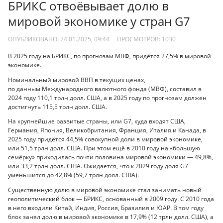
БРИКС отвоёвывает долю в
мировой экономике у стран G7
ОПУБЛИКОВАНО: 24.01.2025, 09:44
ПРОСМОТРОВ:
1030
В 2025 году на БРИКС, по прогнозам МВФ, придётся 27,5% в мировой
экономике.
Номинальный мировой ВВП в текущих ценах,
по данным Международного валютного фонда (МВФ), составил в
2024 году 110,1 трлн долл. США, а в 2025 году по прогнозам должен
достигнуть 115,5 трлн долл. США.
На крупнейшие развитые страны, или G7, куда входят США,
Германия, Япония, Великобритания, Франция, Италия и Канада, в
2025 году придётся 44,5% совокупной доли в мировой экономике,
или 51,5 трлн долл. США. При этом ещё в 2010 году на «большую
семёрку» приходилась почти половина мировой экономики — 49,8%,
или 33,2 трлн долл. США. Ожидается, что к 2029 году доля G7
уменьшится до 42,8% (59,7 трлн долл. США).
Существенную долю в мировой экономике стал занимать новый
геополитический блок — БРИКС, основанный в 2009 году. С 2010 года
в него входили Китай, Индия, Россия, Бразилия и ЮАР. В том году
блок занял долю в мировой экономике в 17,9% (12 трлн долл. США), а