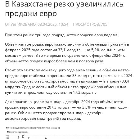
В Казахстане резко увеличились
продажи евро
ОПУБЛИКОВАНО: 03.04.2025, 10:54
ПРОСМОТРОВ:
705
При этом ранее три года подряд нетто-продажи евро падали.
Объём нетто-продаж евро казахстанскими обменными пунктами в
феврале 2025 года составил 33,1 млрд тг — на 5,2% меньше, чем
месяцем ранее. В то же время по сравнению с февралём 2024-го
объём нетто-продаж вырос более чем в полтора раза.
Стоит отметить: зимой текущего года ежемесячные объёмы нетто-
продаж евро стабильно превышали 33 млрд тг, в то время как в 2024-
м подобное было зафиксировано лишь единожды — в апреле (33,4
млрд тг). Среднемесячный объём нетто-продаж евро обменными
пунктами в прошлом году составлял 17,3 млрд тг.
Для справки: в целом за январь–декабрь 2024 года объём нетто-
продаж евро составил 207,3 млрд тг — на 3,5% меньше, чем годом
ранее. Объём нетто-продаж евро за январь–декабрь
демонстрировал спад третий год подряд.