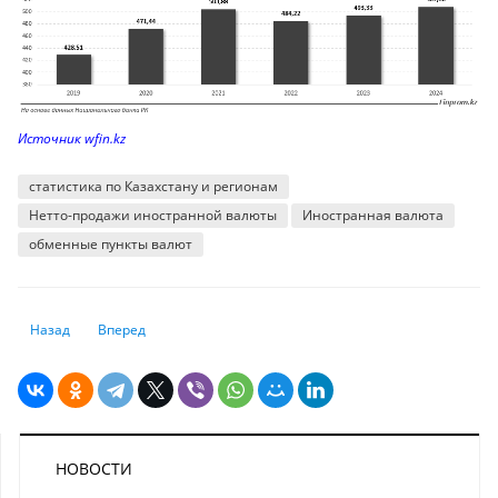
Источник wfin.kz
статистика по Казахстану и регионам
Нетто-продажи иностранной валюты
Иностранная валюта
обменные пункты валют
Предыдущий: Численность удалённых работников в Казахстане вырос
Следующий: Закредитованность населения: миф или реаль
Назад
Вперед
НОВОСТИ