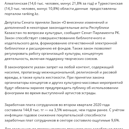
Алматинская (14,6 тыс. человек, минус 21,8% за год) и Туркестанская
(14,3 тыс. человек, минус 10,8%) области,данные предоставлены
порталом ranking.kz.
Депутаты Сената приняли Закон «О внесении изменений и
дополнений в некоторые законодательные акты Республики
Казахстан по вопросам культуры», сообщает Сенат Парламента РК.
Закон способствует совершенствованию библиотечного и
издательского дела, формированию отечественной электронной
библиотеки и расширению её фондов. Также закон позволяет
регулировать работу организаций культуры, концертную
деятельность, включая поддержку творческих союзов.
В законопроекте указан запрет на любой контент, содержащий
насилие, пропаганду межнациональной, религиозной и расовой
вражды, а также культа жестокости. При принятии закона
организаторы концертов и других культурно-массовых мероприятий
будут обязаны заранее предупреждать публику об использовании
фонограмм во время выступлений артистов эстрады.
Заработная плата сотрудников во втором квартале 2020 года
составила 144,8 тыс. тг — на 3,5% меньше, чем годом ранее. С учётом
инфляции годовое снижение покупательской способности
заработных плат сотрудников в секторе составило ощутимые 9,6%.
Для сравнения: во втором квартале прошлого года заработная плата