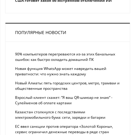
США готовят закон об экстренном отключении ИИ
ПОПУЛЯРНЫЕ НОВОСТИ
90% компьютеров перегреваются из-за этих банальных
ошибок: как быстро охладить домашний ПК
Новая функция WhatsApp может навредить вашей
приватности: что нужно знать каждому
Новый Алматы: пять городских центров, метро, трамваи и
общественные пространства
Взрослый клиент скажет: “Я ваш QR-шмюар не знаю“ -
Сулейменов об оплате картами
Казахстан столкнулся с последствиями
электромобильного бума: сети, зарядки и батареи
ЕС ввел санкции против оператора «Золотой Короны»,
сервис ограничил денежные переводы в ряде стран