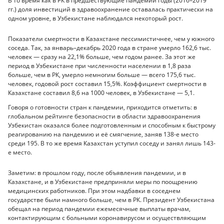
В то время как в РК в предшествующие пандемии годы (2016–2019
гг.) доля инвестиций в здравоохранение оставалась практически на
одном уровне, в Узбекистане наблюдался некоторый рост.
Показатели смертности в Казахстане пессимистичнее, чем у южного
соседа. Так, за январь–декабрь 2020 года в стране умерло 162,6 тыс.
человек — сразу на 22,1% больше, чем годом ранее. За этот же
период в Узбекистане при численности населении в 1,8 раза
больше, чем в РК, умерло немногим больше — всего 175,6 тыс.
человек, годовой рост составил 15,5%. Коэффициент смертности в
Казахстане составил 8,6 на 1000 человек, в Узбекистане — 5,1.
Говоря о готовности стран к пандемии, приходится отметить: в
глобальном рейтинге безопасности в области здравоохранения
Узбекистан оказался более подготовленным и способным к быстрому
реагированию на пандемию и её смягчение, заняв 138-е место
среди 195. В то же время Казахстан уступил соседу и занял лишь 143-
е место.
Заметим: в прошлом году, после объявления пандемии, и в
Казахстане, и в Узбекистане предприняли меры по поощрению
медицинских работников. При этом надбавки в соседнем
государстве были намного больше, чем в РК. Президент Узбекистана
обещал на период пандемии ежемесячные выплаты врачам,
контактирующим с больными коронавирусом и осуществляющим