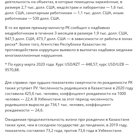
деятельность на объектах, в которые помещены заражённые, в
размере 2,7 тыс. долл. США, медсёстрам и лаборантам — 1,6 тыс.
долл. США, санитарным работникам — 1,1 тыс. долл. США, иным
работникам — 530 долл. США.
В то же время премьер-министр РК сообщил о надбавках
медработникам в течение 3 месяцев в размере 1,9 тыс. долл. США,
947,5 долл. США, 473,7 долл. США — в зависимости от работы в зонах
риска*. Более того, Агентство Республики Казахстан по
противодействию коррупции выявило в выплатах надбавок медикам
многомиллионные нарушения.
* По курсу марта 2020 года. Курс USD/KZT — 448,57; курс USD/UZB —
9570,88.
Для справки: при худших показателях смертности по рождаемости РК
также уступает РУ. Численность родившихся в Казахстане в 2020 году
составила 425,6 тыс. человек, коэффициент рождаемости на 1000
человек — 22,4. В Узбекистане за этот период численность
родившихся выросла до 734,1 тыс. человек, коэффициент
рождаемости — 24,6.
Ожидаемая продолжительность жизни при рождении в Казахстане
также хуже, чем в соседнем государстве: до пандемии, в 2019 году,
показатель составлял 73,2 года, против 73,6 года в Узбекистане.