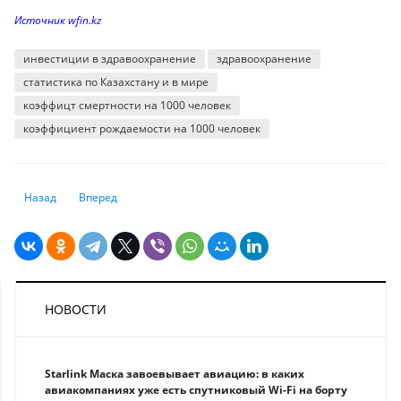
Источник wfin.kz
инвестиции в здравоохранение
здравоохранение
статистика по Казахстану и в мире
коэффицт смертности на 1000 человек
коэффициент рождаемости на 1000 человек
Предыдущий: В рейтинге по сохранению экосистем суши Казахстан в
Следующий: По итогам зимних месяцев нефтедобыча выро
Назад
Вперед
НОВОСТИ
Starlink Маска завоевывает авиацию: в каких
авиакомпаниях уже есть спутниковый Wi-Fi на борту