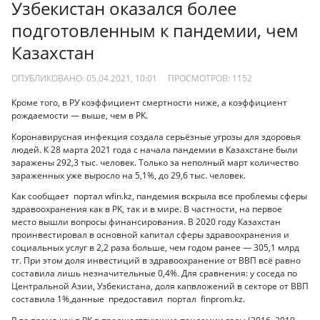
Узбекистан оказался более
подготовленным к пандемии, чем
Казахстан
ОПУБЛИКОВАНО: 05.04.2021, 10:01
ПРОСМОТРОВ:
1152
Кроме того, в РУ коэффициент смертности ниже, а коэффициент
рождаемости — выше, чем в РК.
Коронавирусная инфекция создала серьёзные угрозы для здоровья
людей. К 28 марта 2021 года с начала пандемии в Казахстане были
заражены 292,3 тыс. человек. Только за неполный март количество
зараженных уже выросло на 5,1%, до 29,6 тыс. человек.
Как сообщает портал wfin.kz, пандемия вскрыла все проблемы сферы
здравоохранения как в РК, так и в мире. В частности, на первое
место вышли вопросы финансирования. В 2020 году Казахстан
проинвестировал в основной капитал сферы здравоохранения и
социальных услуг в 2,2 раза больше, чем годом ранее — 305,1 млрд
тг. При этом доля инвестиций в здравоохранение от ВВП всё равно
составила лишь незначительные 0,4%. Для сравнения: у соседа по
Центральной Азии, Узбекистана, доля капвложений в секторе от ВВП
составила 1%,данные предоставил портал finprom.kz.