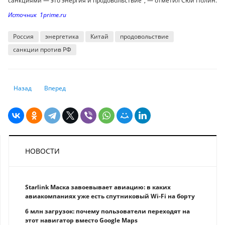
санкциями — это энергия и продовольствие", — отметил Сюй Полин.
Источник 1prime.ru
Россия
энергетика
Китай
продовольствие
санкции против РФ
Предыдущий: Европейские компании заполнили подземные хранилищ
Следующий: Джанет Йеллен: рецессия в США не «неизбежн
Назад
Вперед
НОВОСТИ
Starlink Маска завоевывает авиацию: в каких
авиакомпаниях уже есть спутниковый Wi-Fi на борту
6 млн загрузок: почему пользователи переходят на
этот навигатор вместо Google Maps