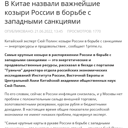
В Китае назвали важнейшие
козыри России в борьбе с
западными санкциями
ОПУБЛИКОВАНО: 21.06.2022, 13:45
ПРОСМОТРОВ:
1770
Китайский эксперт Сюй Полин: козыри России в борьбе с санкциями
— энергоресурсы и продовольствие , сообщает 1prime.ru.
Самые крупные козыри в распоряжении России в борьбе с
западными санкциями — это энергетические и
продовольственные ресурсы, рассказал в беседе с порталом
"Гуаньча" директора отдела российских экономических
исследований Института России, Восточной Европы и
Центральной Азии Китайской академии общественных наук
Сюй Полин.
По его словам, сейчас в России инфляция снизилась, и у Москвы нет
проблем с положительным сальдо внешней торговли,
золотовалютными резервами, курсом рубля и бюджетными
доходами. В настоящее время общие показатели российской
экономики не имеют никаких проблем, подчеркнул эксперт.
"Самые крупные карты в рукаве России в борьбе с западными