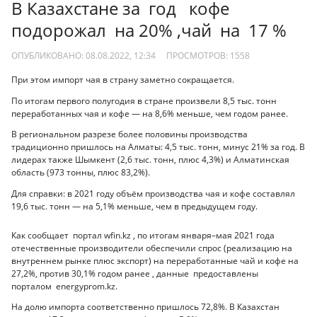
В Казахстане за год кофе
подорожал на 20% ,чай на 17 %
ОПУБЛИКОВАНО: 08.08.2022, 12:34
ПРОСМОТРОВ:
1558
При этом импорт чая в страну заметно сокращается.
По итогам первого полугодия в стране произвели 8,5 тыс. тонн
переработанных чая и кофе — на 8,6% меньше, чем годом ранее.
В региональном разрезе более половины производства
традиционно пришлось на Алматы: 4,5 тыс. тонн, минус 21% за год. В
лидерах также Шымкент (2,6 тыс. тонн, плюс 4,3%) и Алматинская
область (973 тонны, плюс 83,2%).
Для справки: в 2021 году объём производства чая и кофе составлял
19,6 тыс. тонн — на 5,1% меньше, чем в предыдущем году.
Как сообщает портал wfin.kz , по итогам января–мая 2021 года
отечественные производители обеспечили спрос (реализацию на
внутреннем рынке плюс экспорт) на переработанные чай и кофе на
27,2%, против 30,1% годом ранее , данные предоставлены
порталом energyprom.kz.
На долю импорта соответственно пришлось 72,8%. В Казахстан