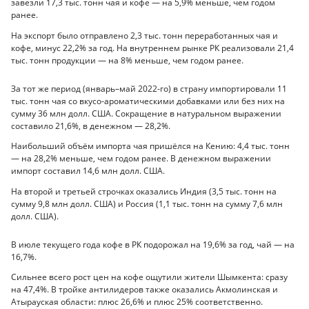
завезли 17,3 тыс. тонн чая и кофе — на 5,9% меньше, чем годом
ранее.
На экспорт было отправлено 2,3 тыс. тонн переработанных чая и
кофе, минус 22,2% за год. На внутреннем рынке РК реализовали 21,4
тыс. тонн продукции — на 8% меньше, чем годом ранее.
За тот же период (январь–май 2022-го) в страну импортировали 11
тыс. тонн чая со вкусо-ароматическими добавками или без них на
сумму 36 млн долл. США. Сокращение в натуральном выражении
составило 21,6%, в денежном — 28,2%.
Наибольший объём импорта чая пришёлся на Кению: 4,4 тыс. тонн
— на 28,2% меньше, чем годом ранее. В денежном выражении
импорт составил 14,6 млн долл. США.
На второй и третьей строчках оказались Индия (3,5 тыс. тонн на
сумму 9,8 млн долл. США) и Россия (1,1 тыс. тонн на сумму 7,6 млн
долл. США).
В июле текущего года кофе в РК подорожал на 19,6% за год, чай — на
16,7%.
Сильнее всего рост цен на кофе ощутили жители Шымкента: сразу
на 47,4%. В тройке антилидеров также оказались Акмолинская и
Атырауская области: плюс 26,6% и плюс 25% соответственно.