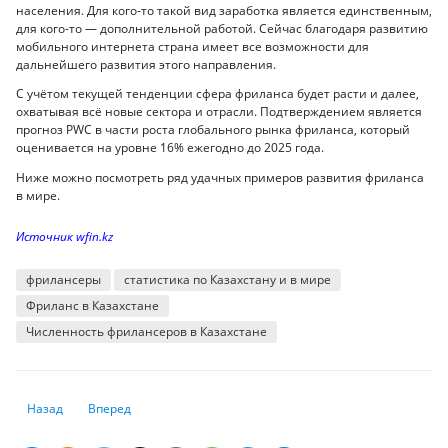
населения. Для кого-то такой вид заработка является единственным,
для кого-то — дополнительной работой. Сейчас благодаря развитию
мобильного интернета страна имеет все возможности для
дальнейшего развития этого направления.
С учётом текущей тенденции сфера фриланса будет расти и далее,
охватывая всё новые сектора и отрасли. Подтверждением является
прогноз PWC в части роста глобального рынка фриланса, который
оценивается на уровне 16% ежегодно до 2025 года.
Ниже можно посмотреть ряд удачных примеров развития фриланса
в мире.
Источник wfin.kz
фрилансеры
статистика по Казахстану и в мире
Фриланс в Казахстане
Численность фрилансеров в Казахстане
Предыдущий: Автомобильный кризис удалось преодолеть
Следующий: Аналитики прогнозируют увеличение потребле
Назад
Вперед