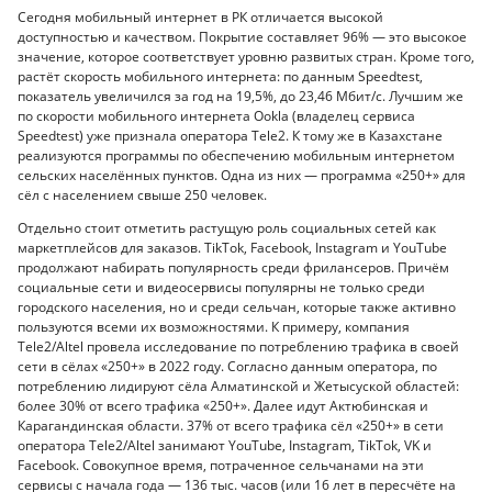
Сегодня мобильный интернет в РК отличается высокой
доступностью и качеством. Покрытие составляет 96% — это высокое
значение, которое соответствует уровню развитых стран. Кроме того,
растёт скорость мобильного интернета: по данным Speedtest,
показатель увеличился за год на 19,5%, до 23,46 Мбит/с. Лучшим же
по скорости мобильного интернета Ookla (владелец сервиса
Speedtest) уже признала оператора Tele2. К тому же в Казахстане
реализуются программы по обеспечению мобильным интернетом
сельских населённых пунктов. Одна из них — программа «250+» для
сёл с населением свыше 250 человек.
Отдельно стоит отметить растущую роль социальных сетей как
маркетплейсов для заказов. TikTok, Facebook, Instagram и YouTube
продолжают набирать популярность среди фрилансеров. Причём
социальные сети и видеосервисы популярны не только среди
городского населения, но и среди сельчан, которые также активно
пользуются всеми их возможностями. К примеру, компания
Tele2/Altel провела исследование по потреблению трафика в своей
сети в сёлах «250+» в 2022 году. Согласно данным оператора, по
потреблению лидируют сёла Алматинской и Жетысуской областей:
более 30% от всего трафика «250+». Далее идут Актюбинская и
Карагандинская области. 37% от всего трафика сёл «250+» в сети
оператора Tele2/Altel занимают YouTube, Instagram, TikTok, VK и
Facebook. Совокупное время, потраченное сельчанами на эти
сервисы с начала года — 136 тыс. часов (или 16 лет в пересчёте на