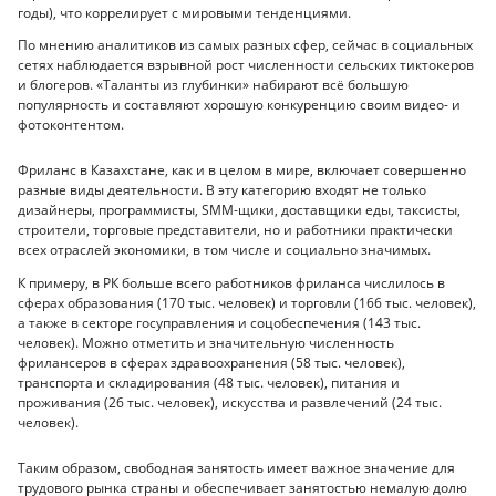
годы), что коррелирует с мировыми тенденциями.
По мнению аналитиков из самых разных сфер, сейчас в социальных
сетях наблюдается взрывной рост численности сельских тиктокеров
и блогеров. «Таланты из глубинки» набирают всё большую
популярность и составляют хорошую конкуренцию своим видео- и
фотоконтентом.
Фриланс в Казахстане, как и в целом в мире, включает совершенно
разные виды деятельности. В эту категорию входят не только
дизайнеры, программисты, SMM-щики, доставщики еды, таксисты,
строители, торговые представители, но и работники практически
всех отраслей экономики, в том числе и социально значимых.
К примеру, в РК больше всего работников фриланса числилось в
сферах образования (170 тыс. человек) и торговли (166 тыс. человек),
а также в секторе госуправления и соцобеспечения (143 тыс.
человек). Можно отметить и значительную численность
фрилансеров в сферах здравоохранения (58 тыс. человек),
транспорта и складирования (48 тыс. человек), питания и
проживания (26 тыс. человек), искусства и развлечений (24 тыс.
человек).
Таким образом, свободная занятость имеет важное значение для
трудового рынка страны и обеспечивает занятостью немалую долю