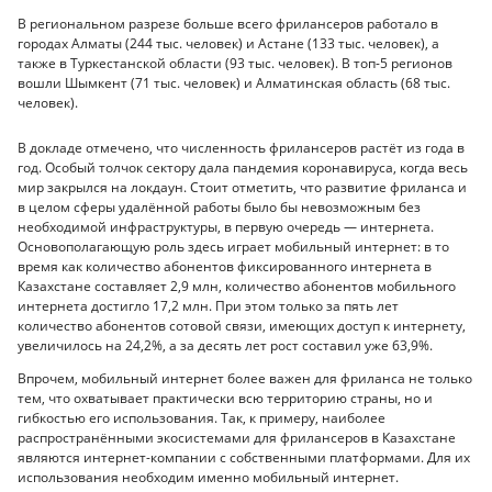
В региональном разрезе больше всего фрилансеров работало в
городах Алматы (244 тыс. человек) и Астане (133 тыс. человек), а
также в Туркестанской области (93 тыс. человек). В топ-5 регионов
вошли Шымкент (71 тыс. человек) и Алматинская область (68 тыс.
человек).
В докладе отмечено, что численность фрилансеров растёт из года в
год. Особый толчок сектору дала пандемия коронавируса, когда весь
мир закрылся на локдаун. Стоит отметить, что развитие фриланса и
в целом сферы удалённой работы было бы невозможным без
необходимой инфраструктуры, в первую очередь — интернета.
Основополагающую роль здесь играет мобильный интернет: в то
время как количество абонентов фиксированного интернета в
Казахстане составляет 2,9 млн, количество абонентов мобильного
интернета достигло 17,2 млн. При этом только за пять лет
количество абонентов сотовой связи, имеющих доступ к интернету,
увеличилось на 24,2%, а за десять лет рост составил уже 63,9%.
Впрочем, мобильный интернет более важен для фриланса не только
тем, что охватывает практически всю территорию страны, но и
гибкостью его использования. Так, к примеру, наиболее
распространёнными экосистемами для фрилансеров в Казахстане
являются интернет-компании с собственными платформами. Для их
использования необходим именно мобильный интернет.