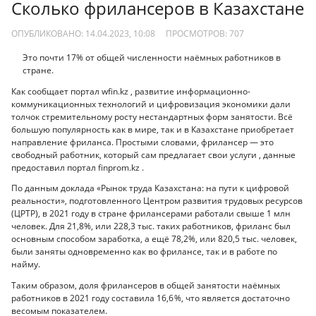
Сколько фрилансеров в Казахстане
ОПУБЛИКОВАНО: 14.04.2023, 10:08
ПРОСМОТРОВ:
707
Это почти 17% от общей численности наёмных работников в
стране.
Как сообщает портал wfin.kz , развитие информационно-
коммуникационных технологий и цифровизация экономики дали
толчок стремительному росту нестандартных форм занятости. Всё
большую популярность как в мире, так и в Казахстане приобретает
направление фриланса. Простыми словами, фрилансер — это
свободный работник, который сам предлагает свои услуги , данные
предоставил портал finprom.kz .
По данным доклада «Рынок труда Казахстана: на пути к цифровой
реальности», подготовленного Центром развития трудовых ресурсов
(ЦРТР), в 2021 году в стране фрилансерами работали свыше 1 млн
человек. Для 21,8%, или 228,3 тыс. таких работников, фриланс был
основным способом заработка, а ещё 78,2%, или 820,5 тыс. человек,
были заняты одновременно как во фрилансе, так и в работе по
найму.
Таким образом, доля фрилансеров в общей занятости наёмных
работников в 2021 году составила 16,6 %, что является достаточно
весомым показателем.