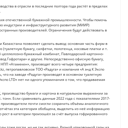
водства в отрасли в последние полтора года растёт в пределах
.
тия отечественной бумажной промышленности. Чтобы помочь
во индустрии и инфраструктурного развития (МИИР)
ностранных производителей. Ограничения будут действовать в
азахстана позволяет сделать вывод: основная часть фирм в
 (туалетную бумагу, салфетки, полотенца, носовые платки и т.
ий целлюлозно-бумажный комбинат, Павлодарский картонно-
Завод Гофротара» и другие. Непосредственно офисную бумагу,
 НПП «Атамекен», производят всего четыре предприятия:
kz, петропавловское ТОО «Радуга» и компания «А энд К Экспо
, что на заводе «Радуга» производят в основном туалетную
 Экспо LTD» нет ни одного упоминания о том, что продаваемая
 производство бумаги и картона в натуральном выражении за
ыс. тонн. Если сравнивать данные 2022 года с показателями 2017-
да производители почти смогли сохранить объёмы аналогичного
х отчётах эта категория обобщена, выделить из неё информацию
 рост в категории произошёл за счёт выпуска гофрированного
ды тоже росли, но не так активно. Разной упаковочной тары из