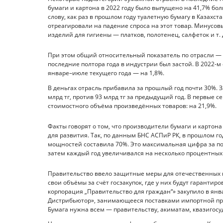
бумаги и картона в 2022 году было выпущено на 41,7% бол
слову, как раз в прошлом году туалетную бумагу в Казах
отреагировали на падение спроса на этот товар. Минусо
изделий для гигиены — платков, полотенец, салфеток и т. д
При этом общий относительный показатель по отрасли —
последние полтора года в индустрии был застой. В 2022-м 
январе–июле текущего года — на 1,8%.
В деньгах отрасль прибавила за прошлый год почти 30%. 
млрд тг, против 93 млрд тг за предыдущий год. В первые 
стоимостного объёма произведённых товаров: на 21,9%.
Факты говорят о том, что производители бумаги и картона
для развития. Так, по данным БНС АСПиР РК, в прошлом 
мощностей составила 70%. Это максимальная цифра за посл
затем каждый год увеличивался на несколько процентных 
Правительство ввело защитные меры для отечественных п
свои объёмы за счёт госзакупок, где у них будут гаранти
корпорация „Правительство для граждан“» закупило в янв
Дистрибьютор», занимающееся поставками импортной про
Бумага нужна всем — правительству, акиматам, квазигос