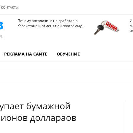
КОНТАКТЫ
Почему автолизинг не сработал в
И
Казахстане и отменят ли программу...
м
ч
РЕКЛАМА НА САЙТЕ
ОБУЧЕНИЕ
купает бумажной
лионов доллараов