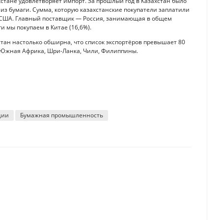
хстане удовлетворяет импорт. За прошлый год в Казахстан было
й из бумаги. Сумма, которую казахстанские покупатели заплатили
л. США. Главный поставщик — Россия, занимающая в общем
 мы покупаем в Китае (16,6%).
тан настолько обширна, что список экспортёров превышает 80
ак Южная Африка, Шри-Ланка, Чили, Филиппины.
ции
Бумажная промышленность
ольше, чем женщинам
 с самыми большими расходами населения на продукты