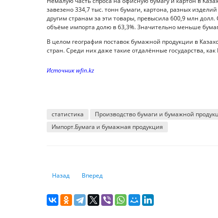
Немалую часть спроса на офисную бумагу и картон в Каза
завезено 334,7 тыс. тонн бумаги, картона, разных издели
другим странам за эти товары, превысила 600,9 млн дол
объёме импорта долю в 63,3%. Значительно меньше бумаги
В целом география поставок бумажной продукции в Казахс
стран. Среди них даже такие отдалённые государства, к
Источник wfin.kz
статистика
Производство бумаги и бумажной продук
Импорт.Бумага и бумажная продукция
Предыдущий: Мужчинам в Казахстане платят на 34% б
Следующий: Казахстан вошёл в десятку стран
Назад
Вперед