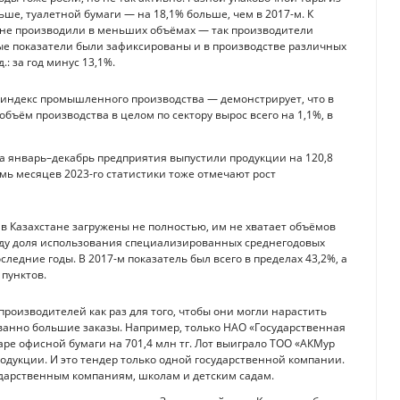
ьше, туалетной бумаги — на 18,1% больше, чем в 2017-м. К
стане производили в меньших объёмах — так производители
вые показатели были зафиксированы и в производстве различных
.: за год минус 13,1%.
 индекс промышленного производства — демонстрирует, что в
объём производства в целом по сектору вырос всего на 1,1%, в
За январь–декабрь предприятия выпустили продукции на 120,8
семь месяцев 2023-го статистики тоже отмечают рост
 в Казахстане загружены не полностью, им не хватает объёмов
году доля использования специализированных среднегодовых
едние годы. В 2017-м показатель был всего в пределах 43,2%, а
пунктов.
роизводителей как раз для того, чтобы они могли нарастить
рованно большие заказы. Например, только НАО «Государственная
аре офисной бумаги на 701,4 млн тг. Лот выиграло ТОО «АКМур
дукции. И это тендер только одной государственной компании.
ударственным компаниям, школам и детским садам.