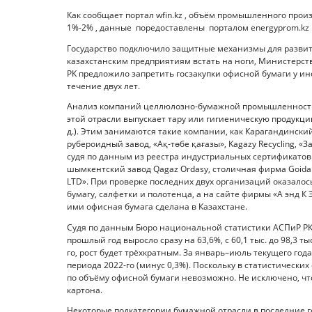
Как сообщает портал wfin.kz , объём промышленного произ
1%-2% , данные поредоставлены порталом energyprom.kz 
Государство подключило защитные механизмы для разви
казахстанским предприятиям встать на ноги, Министерст
РК предложило запретить госзакупки офисной бумаги у и
течение двух лет.
Анализ компаний целлюлозно-бумажной промышленности К
этой отрасли выпускает тару или гигиеническую продукцию
д.). Этим занимаются такие компании, как Карагандинск
рубероидный завод, «Ақ-төбе қағазы», Kagazy Recycling, «
судя по данным из реестра индустриальных сертификатов
шымкентский завод Qagaz Ordasy, столичная фирма Goida.
LTD». При проверке последних двух организаций оказалось
бумагу, салфетки и полотенца, а на сайте фирмы «А энд К
ими офисная бумага сделана в Казахстане.
Судя по данным Бюро национальной статистики АСПиР РК,
прошлый год выросло сразу на 63,6%, с 60,1 тыс. до 98,3 т
го, рост будет трёхкратным. За январь–июль текущего го
периода 2022-го (минус 0,3%). Поскольку в статистически
по объёму офисной бумаги невозможно. Не исключено, что
картона.
Некоторые подкатегории бумажной отрасли в последние го