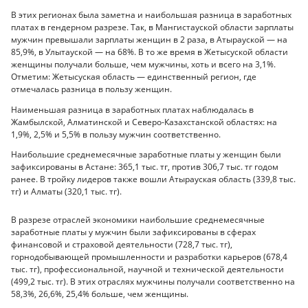
В этих регионах была заметна и наибольшая разница в заработных
платах в гендерном разрезе. Так, в Мангистауской области зарплаты
мужчин превышали зарплаты женщин в 2 раза, в Атырауской — на
85,9%, в Улытауской — на 68%. В то же время в Жетысуской области
женщины получали больше, чем мужчины, хоть и всего на 3,1%.
Отметим: Жетысуская область — единственный регион, где
отмечалась разница в пользу женщин.
Наименьшая разница в заработных платах наблюдалась в
Жамбылской, Алматинской и Северо-Казахстанской областях: на
1,9%, 2,5% и 5,5% в пользу мужчин соответственно.
Наибольшие среднемесячные заработные платы у женщин были
зафиксированы в Астане: 365,1 тыс. тг, против 306,7 тыс. тг годом
ранее. В тройку лидеров также вошли Атырауская область (339,8 тыс.
тг) и Алматы (320,1 тыс. тг).
В разрезе отраслей экономики наибольшие среднемесячные
заработные платы у мужчин были зафиксированы в сферах
финансовой и страховой деятельности (728,7 тыс. тг),
горнодобывающей промышленности и разработки карьеров (678,4
тыс. тг), профессиональной, научной и технической деятельности
(499,2 тыс. тг). В этих отраслях мужчины получали соответственно на
58,3%, 26,6%, 25,4% больше, чем женщины.