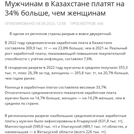
Мужчинам в Казахстане платят на
34% больше, чем женщинам
ОПУБЛИКОВАНО: 04.09.2023, 12:08
ПРОСМОТРОВ:
646
В одном из регионов страны разрыв и вовсе двукратный.
В 2022 году среднемесячная заработная плата в Казахстане
составляла 309,9 тыс. тг — на 23,8% больше, чем в 2021-м. Реальный
рост заработной платы, показывающий повышение покупательной
способности с учётом инфляции, составлял 7,6%.
В гендерном разрезе в 2022 году мужчины в среднем получали 355,3
тыс. тг, плюс 26,3% за год, женщины — 265,8 тыс. тг, на 20,7% больше,
чем годом ранее.
Разница в заработных платах составляла весомые 33,7%.
Относительно среднемесячного показателя заработная плата
мужчин была на 14,7% больше, женщин — на 14,2% меньше, чем в
среднем по стране.
В региональном разрезе наибольшие среднемесячные заработные
платы у мужчин были зафиксированы в Атырауской (631,8 тыс. тг),
Мангистауской (590,6 тыс. тг) и Улытауской (489,1 тыс. тг) областях, а
наименьшая — в Жетысуской области (всего 226 тыс. тг).