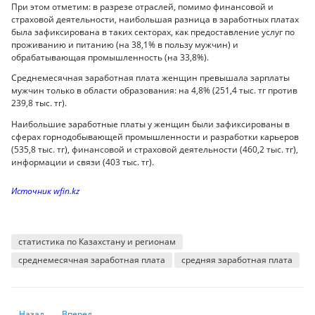
При этом отметим: в разрезе отраслей, помимо финансовой и
страховой деятельности, наибольшая разница в заработных платах
была зафиксирована в таких секторах, как предоставление услуг по
проживанию и питанию (на 38,1% в пользу мужчин) и
обрабатывающая промышленность (на 33,8%).
Среднемесячная заработная плата женщин превышала зарплаты
мужчин только в области образования: на 4,8% (251,4 тыс. тг против
239,8 тыс. тг).
Наибольшие заработные платы у женщин были зафиксированы в
сферах горнодобывающей промышленности и разработки карьеров
(535,8 тыс. тг), финансовой и страховой деятельности (460,2 тыс. тг),
информации и связи (403 тыс. тг).
Источник wfin.kz
статистика по Казахстану и регионам
среднемесячная заработная плата
средняя заработная плата
Предыдущий: МТИ и МЦРИАП продемонстрировали наихудшие показа
Следующий: Казахстан ежегодно закупает бумажной проду
Назад
Вперед