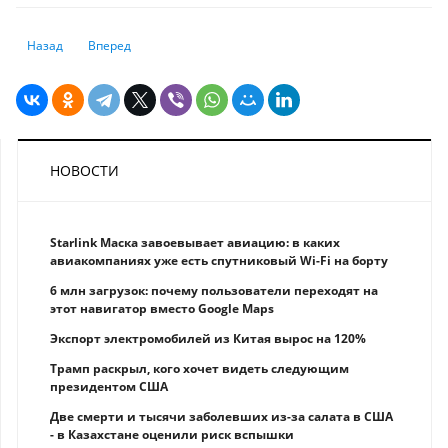
Предыдущий: Ставки снизятся: самое время открыть депозит или пр
Следующий: Расходы казахстанских семей на стоматологиче
Назад
Вперед
НОВОСТИ
Starlink Маска завоевывает авиацию: в каких
авиакомпаниях уже есть спутниковый Wi-Fi на борту
6 млн загрузок: почему пользователи переходят на
этот навигатор вместо Google Maps
Экспорт электромобилей из Китая вырос на 120%
Трамп раскрыл, кого хочет видеть следующим
президентом США
Две смерти и тысячи заболевших из-за салата в США
- в Казахстане оценили риск вспышки