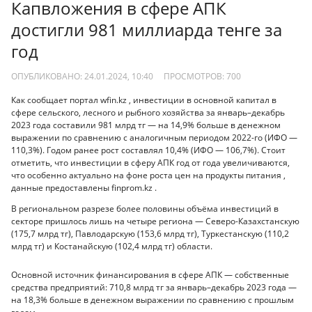
Капвложения в сфере АПК
достигли 981 миллиарда тенге за
год
ОПУБЛИКОВАНО: 24.01.2024, 10:40
ПРОСМОТРОВ:
700
Как сообщает портал wfin.kz , инвестиции в основной капитал в
сфере сельского, лесного и рыбного хозяйства за январь–декабрь
2023 года составили 981 млрд тг — на 14,9% больше в денежном
выражении по сравнению с аналогичным периодом 2022-го (ИФО —
110,3%). Годом ранее рост составлял 10,4% (ИФО — 106,7%). Стоит
отметить, что инвестиции в сферу АПК год от года увеличиваются,
что особенно актуально на фоне роста цен на продукты питания ,
данные предоставлены finprom.kz .
В региональном разрезе более половины объёма инвестиций в
секторе пришлось лишь на четыре региона — Северо-Казахстанскую
(175,7 млрд тг), Павлодарскую (153,6 млрд тг), Туркестанскую (110,2
млрд тг) и Костанайскую (102,4 млрд тг) области.
Основной источник финансирования в сфере АПК — собственные
средства предприятий: 710,8 млрд тг за январь–декабрь 2023 года —
на 18,3% больше в денежном выражении по сравнению с прошлым