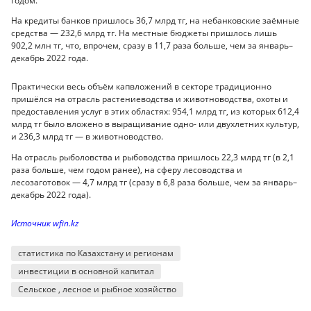
годом.
На кредиты банков пришлось 36,7 млрд тг, на небанковские заёмные
средства — 232,6 млрд тг. На местные бюджеты пришлось лишь
902,2 млн тг, что, впрочем, сразу в 11,7 раза больше, чем за январь–
декабрь 2022 года.
Практически весь объём капвложений в секторе традиционно
пришёлся на отрасль растениеводства и животноводства, охоты и
предоставления услуг в этих областях: 954,1 млрд тг, из которых 612,4
млрд тг было вложено в выращивание одно- или двухлетних культур,
и 236,3 млрд тг — в животноводство.
На отрасль рыболовства и рыбоводства пришлось 22,3 млрд тг (в 2,1
раза больше, чем годом ранее),
на сферу лесоводства и
лесозаготовок
— 4,7 млрд тг (сразу в 6,8 раза больше, чем за январь–
декабрь 2022 года).
Источник wfin.kz
статистика по Казахстану и регионам
инвестиции в основной капитал
Сельское , лесное и рыбное хозяйство