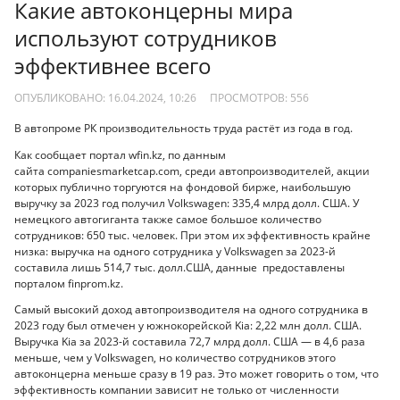
Какие автоконцерны мира
используют сотрудников
эффективнее всего
ОПУБЛИКОВАНО: 16.04.2024, 10:26
ПРОСМОТРОВ:
556
В автопроме РК производительность труда растёт из года в год.
Как сообщает портал wfin.kz, по данным
сайта companiesmarketcap.com, среди автопроизводителей, акции
которых публично торгуются на фондовой бирже, наибольшую
выручку за 2023 год получил Volkswagen: 335,4 млрд долл. США. У
немецкого автогиганта также самое большое количество
сотрудников: 650 тыс. человек. При этом их эффективность крайне
низка: выручка на одного сотрудника у Volkswagen за 2023-й
составила лишь 514,7 тыс. долл.США, данные предоставлены
порталом finprom.kz.
Самый высокий доход автопроизводителя на одного сотрудника в
2023 году был отмечен у южнокорейской Kia: 2,22 млн долл. США.
Выручка Kia за 2023-й составила 72,7 млрд долл. США — в 4,6 раза
меньше, чем у Volkswagen, но количество сотрудников этого
автоконцерна меньше сразу в 19 раз. Это может говорить о том, что
эффективность компании зависит не только от численности