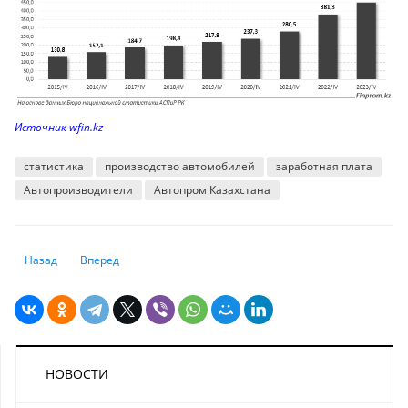
Источник wfin.kz
статистика
производство автомобилей
заработная плата
Автопроизводители
Автопром Казахстана
Предыдущий: Финансирование науки в Казахстане заметно увеличил
Следующий: В рейтинге пенсионных систем Казахстан расп
Назад
Вперед
НОВОСТИ