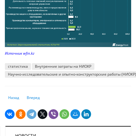
Источник wfin.kz
статистика
Внутренние затраты на НИОКР
Научно-исследовательские и опытно-конструкторские работы (НИОКР
Предыдущий: В Казахстане «Производство» компьютеров и ноутбуков 
Следующий: Какие автоконцерны мира используют сотрудн
Назад
Вперед
НОВОСТИ