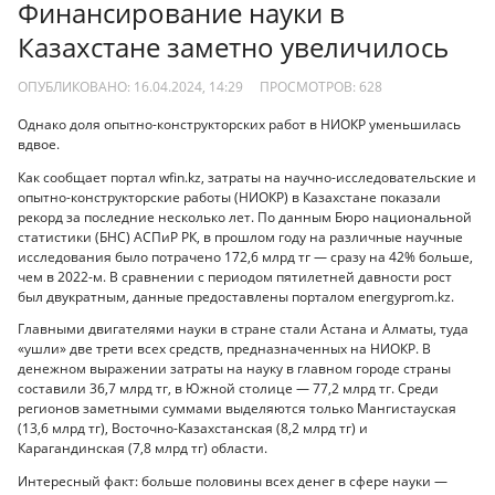
Финансирование науки в
Казахстане заметно увеличилось
ОПУБЛИКОВАНО: 16.04.2024, 14:29
ПРОСМОТРОВ:
628
Однако доля опытно-конструкторских работ в НИОКР уменьшилась
вдвое.
Как сообщает портал wfin.kz, затраты на научно-исследовательские и
опытно-конструкторские работы (НИОКР) в Казахстане показали
рекорд за последние несколько лет. По данным Бюро национальной
статистики (БНС) АСПиР РК, в прошлом году на различные научные
исследования было потрачено 172,6 млрд тг — сразу на 42% больше,
чем в 2022-м. В сравнении с периодом пятилетней давности рост
был двукратным, данные предоставлены порталом energyprom.kz.
Главными двигателями науки в стране стали Астана и Алматы, туда
«ушли» две трети всех средств, предназначенных на НИОКР. В
денежном выражении затраты на науку в главном городе страны
составили 36,7 млрд тг, в Южной столице — 77,2 млрд тг. Среди
регионов заметными суммами выделяются только Мангистауская
(13,6 млрд тг), Восточно-Казахстанская (8,2 млрд тг) и
Карагандинская (7,8 млрд тг) области.
Интересный факт: больше половины всех денег в сфере науки —