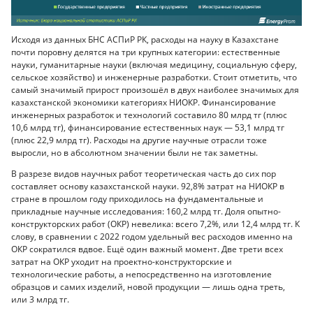
Исходя из данных БНС АСПиР РК, расходы на науку в Казахстане
почти поровну делятся на три крупных категории: естественные
науки, гуманитарные науки (включая медицину, социальную сферу,
сельское хозяйство) и инженерные разработки. Стоит отметить, что
самый значимый прирост произошёл в двух наиболее значимых для
казахстанской экономики категориях НИОКР. Финансирование
инженерных разработок и технологий составило 80 млрд тг (плюс
10,6 млрд тг), финансирование естественных наук — 53,1 млрд тг
(плюс 22,9 млрд тг). Расходы на другие научные отрасли тоже
выросли, но в абсолютном значении были не так заметны.
В разрезе видов научных работ теоретическая часть до сих пор
составляет основу казахстанской науки. 92,8% затрат на НИОКР в
стране в прошлом году приходилось на фундаментальные и
прикладные научные исследования: 160,2 млрд тг. Доля опытно-
конструкторских работ (ОКР) невелика: всего 7,2%, или 12,4 млрд тг. К
слову, в сравнении с 2022 годом удельный вес расходов именно на
ОКР сократился вдвое. Ещё один важный момент. Две трети всех
затрат на ОКР уходит на проектно-конструкторские и
технологические работы, а непосредственно на изготовление
образцов и самих изделий, новой продукции — лишь одна треть,
или 3 млрд тг.