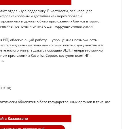
ют отдельную поддержку. В частности, весь процесс
ифровизированы и доступны как через порталы
нтированных и дружелюбных приложениях банков второго
тические препоны и снижающая коррупционные риски,
для ИП, облегчающий работу — упрощённая возможность
этого предпринимателю нужно было пойти с документами в
нете налогоплательщика с помощью ЭЦП. Теперь это можно
ьном приложении Kaspi.kz. Сервис доступен всем ИП,
ны.
 ОКЭД;
тически обновятся в базе государственных органов в течение