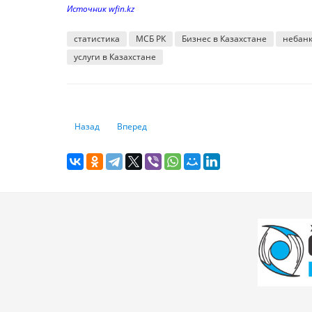
Источник wfin.kz
статистика
МСБ РК
Бизнес в Казахстане
небанк
услуги в Казахстане
Предыдущий: Каждое второе киберпреступление в Казах
Следующий: Покупательная способность зарпл
Назад
Вперед