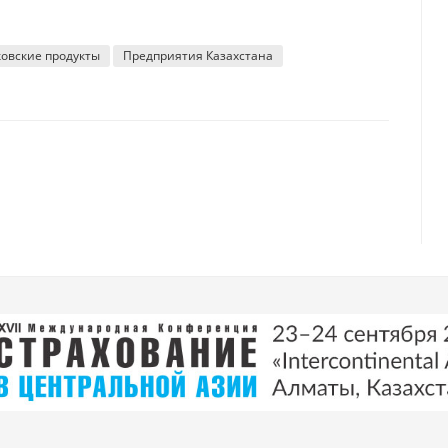
овские продукты
Предприятия Казахстана
стане остаётся безнаказанным
ат в сфере госуправления, обороны и соцобеспечения просела сразу на 3