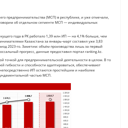
его предпринимательства (МСП) в республике, и уже отмечали,
поговорим об отдельном сегменте МСП — индивидуальных
текущего года в РК работало 1,39 млн ИП — на 4,1% больше, чем
инимателями Казахстана за январь–март составил уже 3,83
ериод 2023-го. Заметим: объём производства лишь за первый
оссальный прогресс, данные предоставил портал ranking.kz.
ой точкой для предпринимательской деятельности в целом. В то
оей гибкости и способности адаптироваться, обеспечивают
 непосредственно ИП остаются простейшим и наиболее
 фундаментальной частью МСП.