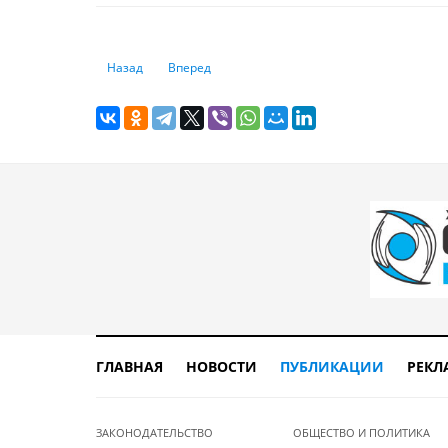
Предыдущий: 189 человек привлекли к административно
Следующий: Почти триллион тенге составили к
Назад
Вперед
ГЛАВНАЯ
НОВОСТИ
ПУБЛИКАЦИИ
РЕКЛ
ЗАКОНОДАТЕЛЬСТВО
ОБЩЕСТВО И ПОЛИТИКА