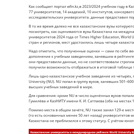
Как сообщает портал wfin.kz,в 2023/2024 учебном году в 
77 университетов, 14 академий, 10 институтов, консерва
исследовательских университета. данные предоставил порт
В то же время далеко не все казахстанские вузы котируют
посмотреть, как оцениваются вузы Казахстана на междун
университетов 2024 года от Times Higher Education, World
стран и регионов, мест удостоились лишь четыре казахста
Надо отметить, что полученные оценки — сами по себе в
дополнение к учебным заведениям, занявшим в рейтинге ме
они предоставили данные, но не соответствовали строгим
получили возможность отображаться в итоговой таблице т
Лишь одно казахстанское учебное заведение из четырёх, 
University (NU). NU попал в группу вузов, занявших 501–6
высших учебных заведений в мире.
Для сравнения: кроме NU в число оценённых вузов попали
Гумилёва и КазНИТУ имени К. И. Сатпаева (оба на местах 1
Помимо места в общем зачёте, NU также занял 129-е место
(то есть основанных менее 50 лет назад) университетов м
Казахстана не приблизился к этому статусу. С учётом юно