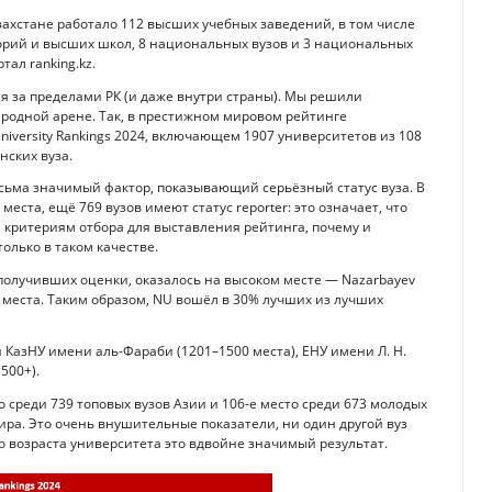
Казахстане работало 112 высших учебных заведений, в том числе
торий и высших школ, 8 национальных вузов и 3 национальных
ал ranking.kz.
ся за пределами РК (и даже внутри страны). Мы решили
ародной арене. Так, в престижном мировом рейтинге
 University Rankings 2024, включающем 1907 университетов из 108
нских вуза.
есьма значимый фактор, показывающий серьёзный статус вуза. В
ста, ещё 769 вузов имеют статус reporter: это означает, что
 критериям отбора для выставления рейтинга, почему и
олько в таком качестве.
получивших оценки, оказалось на высоком месте — Nazarbayev
00 места. Таким образом, NU вошёл в 30% лучших из лучших
 КазНУ имени аль-Фараби (1201–1500 места), ЕНУ имени Л. Н.
500+).
 среди 739 топовых вузов Азии и 106-е место среди 673 молодых
ира. Это очень внушительные показатели, ни один другой вуз
го возраста университета это вдвойне значимый результат.