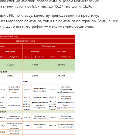
убоко специфической программы, в целом магистерские
ления стоят от 8,57 тыс. до 45,27 тыс. долл. США.
х с NU по классу, качеству преподавания и престижу,
з мирового рейтинга, так и из рейтинга по странам Азии, в неё
и т. д., то есть география — максимально обширная.