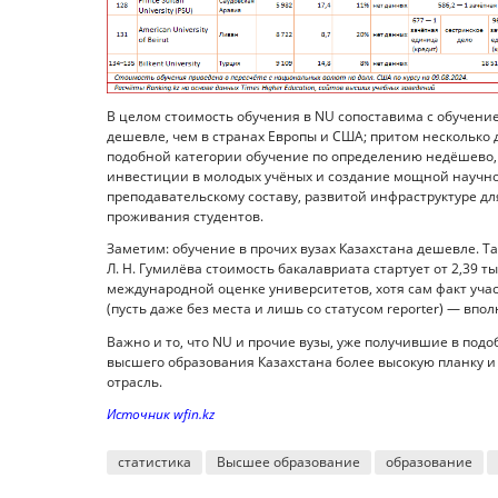
В целом стоимость обучения в NU сопоставима с обучением
дешевле, чем в странах Европы и США; притом несколько д
подобной категории обучение по определению недёшево, 
инвестиции в молодых учёных и создание мощной научно
преподавательскому составу, развитой инфраструктуре д
проживания студентов.
Заметим: обучение в прочих вузах Казахстана дешевле. 
Л. Н. Гумилёва стоимость бакалавриата стартует от 2,39 
международной оценке университетов, хотя сам факт учас
(пусть даже без места и лишь со статусом reporter) — вп
Важно и то, что NU и прочие вузы, уже получившие в под
высшего образования Казахстана более высокую планку и 
отрасль.
Источник wfin.kz
статистика
Высшее образование
образование