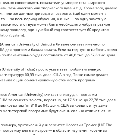
о нельзя сопоставлять показатели университета широкого
, технического или творческого вуза и т. д. Кроме того, далеко
я, или же данные приводятся размыто. Ещё один момент:
е-то — за весь период обучения, а иные — за одну зачётную
 зависимости от вуза может быть необходимо набрать разное
скому процессу, один учебный год соответствует 60 кредитам
ation System).
erican University of Beirut) в Ливане считает именно по
США для программ бакалавриата. Если за год нужно набрать около
 приблизительно будет составлять от 40,6 тыс. до 57,8 тыс. долл.
University of Tulsa) просто указывает приблизительную
гистратуру: 60,55 тыс. долл. США в год. То же самое делает
сто указывающий ориентировочную стоимость программ
ese American University) считает оплату для программ
ША за семестр, то есть, вероятно, от 17,6 тыс. до 22,78 тыс. долл.
ым кредитам (от 818 до 945 долл. США за кредит, и тут даже
 в магистерской программе будут очень сильно отличаться не
к примеру, Арктический университет Норвегии Тромсё (UiT The
вую программу для магистров — в области изучения коренных