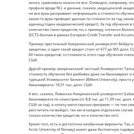
много, сравнивать можно не все. Очевидно, например, чт
профиля вроде NU, и данные, скажем, медицинской академии
не все вузы раскрывают информацию о стоимости обучени
какие-то вузы приводят данные по стоимости за год, каки
единицу (один академический кредит). За год обучения в
количество таких кредитов, но, к примеру, согласно Болон
(ECTS-баллам в рамках European Credit Transfer and Accumul
Пример: престижный Американский университет Бейрута (Am
кредитам, и один такой кредит стоит от 677 до 965 долл. 
60 таких кредитов, то стоимость этого года обучения очень
США.
Другой пример: американский частный Университет Талсы (
стоимость обучения без разбивки даже на бакалавриат и ма
турецкий Университет Билкент (Bilkent University), про
бакалавриата: 18,51 тыс. долл. США.
А вот, скажем, Ливанско-Американский университет (Leban
бакалавриата по семестрам (от 8,8 тыс. до 11,39 тыс. долл. С
США за год), а оплату магистерских программ — по тем сам
рассчитать не выйдет, так как в каждом отдельном случае
только количество кредитов, но и количество лет).
Кроме того, есть и достаточно необычные варианты. Так, 
Arctic University of Norway) имеет даже бесплатную годо