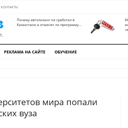
КОНТАКТЫ
Почему автолизинг не сработал в
И
Казахстане и отменят ли программу...
м
ч
РЕКЛАМА НА САЙТЕ
ОБУЧЕНИЕ
ерситетов мира попали
ских вуза