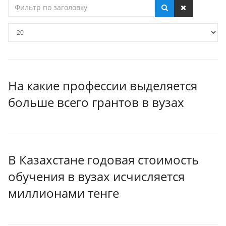
Фильтр
по
заголовку
Кол-
во
строк:
На какие профессии выделяется
больше всего грантов в вузах
В Казахстане годовая стоимость
обучения в вузах исчисляется
миллионами тенге