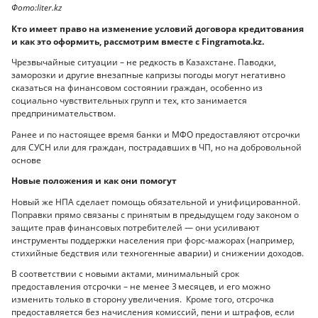
Фото:liter.kz
Кто имеет право на изменение условий договора кредитования
и как это оформить, рассмотрим вместе с Fingramota.kz.
Чрезвычайные ситуации – не редкость в Казахстане. Паводки,
заморозки и другие внезапные капризы погоды могут негативно
сказаться на финансовом состоянии граждан, особенно из
социально чувствительных групп и тех, кто занимается
предпринимательством.
Ранее и по настоящее время банки и МФО предоставляют отсрочки
для СУСН или для граждан, пострадавших в ЧП, но на добровольной
основе
Новые положения и как они помогут
Новый же НПА сделает помощь обязательной и унифицированной.
Поправки прямо связаны с принятым в предыдущем году законом о
защите прав финансовых потребителей — они усиливают
инструменты поддержки населения при форс-мажорах (например,
стихийные бедствия или техногенные аварии) и снижении доходов.
В соответствии с новыми актами, минимальный срок
предоставления отсрочки – не менее 3 месяцев, и его можно
изменить только в сторону увеличения. Кроме того, отсрочка
предоставляется без начисления комиссий, пени и штрафов, если