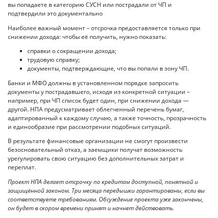
вы попадаете в категорию СУСН или пострадали от ЧП и
подтвердили это документально
Наиболее важный момент – отсрочка предоставляется только при
снижении дохода: чтобы её получить, нужно показать:
справки о сокращении дохода;
трудовую справку;
документы, подтверждающие, что вы попали в зону ЧП.
Банки и МФО должны в установленном порядке запросить
документы у пострадавшего, исходя из конкретной ситуации –
например, при ЧП список будет один, при снижении дохода —
другой. НПА предусматривает облегченный перечень бумаг,
адаптированный к каждому случаю, а также точность, прозрачность
и единообразие при рассмотрении подобных ситуаций.
В результате финансовые организации не смогут произвести
безосновательный отказ, а заемщики получат возможность
урегулировать свою ситуацию без дополнительных затрат и
переплат.
Проект НПА делает отсрочку по кредитам доступной, понятной и
защищённой законом. Три месяца передышки гарантированы, если вы
соответствуете требованиям. Обсуждение проекта уже закончены,
он будет в скором времени принят и начнет действовать.