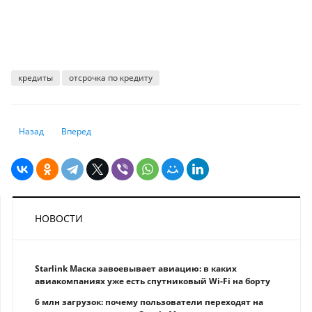
кредиты
отсрочка по кредиту
Предыдущий: Спрос на кредиты сохраняется: банки нарастили объем
Следующий: Как работает кредитование под залог недвиж
Назад
Вперед
НОВОСТИ
Starlink Маска завоевывает авиацию: в каких
авиакомпаниях уже есть спутниковый Wi-Fi на борту
6 млн загрузок: почему пользователи переходят на