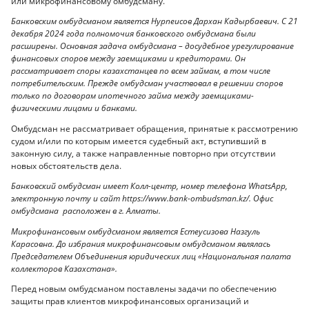
или микрофинансовому омбудсману.
Банковским омбудсманом является Нурпеисов Дархан Кадырбаевич. С 21
декабря 2024 года полномочия банковского омбудсмана были
расширены. Основная задача омбудсмана – досудебное урегулирование
финансовых споров между заемщиками и кредиторами. Он
рассматривает споры казахстанцев по всем займам, в том числе
потребительским. Прежде омбудсман участвовал в решении споров
только по договорам ипотечного займа между заемщиками-
физическими лицами и банками.
Омбудсман не рассматривает обращения, принятые к рассмотрению
судом и/или по которым имеется судебный акт, вступивший в
законную силу, а также направленные повторно при отсутствии
новых обстоятельств дела.
Банковский омбудсман имеет Колл-центр, номер телефона WhatsApp,
электронную почту и сайт https://www.bank-ombudsman.kz/. Офис
омбудсмана расположен в г. Алматы.
Микрофинансовым омбудсманом является Естеусизова Назгуль
Карасовна. До избрания микрофинансовым омбудсманом являлась
Председателем Объединения юридических лиц «Национальная палата
коллекторов Казахстана».
Перед новым омбудсманом поставлены задачи по обеспечению
защиты прав клиентов микрофинансовых организаций и