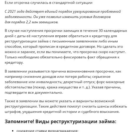
Если отсрочка случилась в стандартной ситуации
С 2021 года действует единый порядок урегулирования проблемной
задолженности. Он уже позволил изменить условия договоров
для порядка 2,2 млн заемщиков.
В случае наступления просрочки заемщик в течение 30 календарных
дней с даты её наступления вправе обратиться к кредитору для
реструктуризации займа с письменным заявлением либо иным
способом, который прописан в кредитном договоре. Но сделать это
можно и заранее, если вы понимаете, что просрочка скоро наступит.
Только необходимо обязательно фиксировать факт обращения к
кредитору.
В заявлении указывается причина возникновения просрочки, как
например снижение доходов или потеря работы; серьезное
заболевание или инвалидность; декретный отпуск; форс-мажорные
обстоятельства (пожар, кража имущества и т. д.). Указав причины,
подтвердите все документально.
Также в заявлении вы можете указать и варианты возможной
реструктуризации. Такие действия помогут снизить шансы избежать
штрафов, ухудшения кредитной истории и судебного взыскания.
Запомните! Виды реструктуризации займа:
снижение ставки вознаграждения;