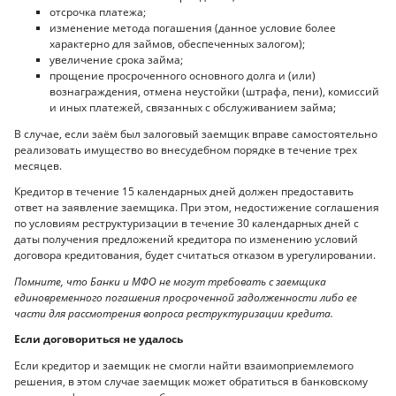
отсрочка платежа;
изменение метода погашения (данное условие более
характерно для займов, обеспеченных залогом);
увеличение срока займа;
прощение просроченного основного долга и (или)
вознаграждения, отмена неустойки (штрафа, пени), комиссий
и иных платежей, связанных с обслуживанием займа;
В случае, если заём был залоговый заемщик вправе самостоятельно
реализовать имущество во внесудебном порядке в течение трех
месяцев.
Кредитор в течение 15 календарных дней должен предоставить
ответ на заявление заемщика. При этом, недостижение соглашения
по условиям реструктуризации в течение 30 календарных дней с
даты получения предложений кредитора по изменению условий
договора кредитования, будет считаться отказом в урегулировании.
Помните, что Банки и МФО не могут требовать с заемщика
единовременного погашения просроченной задолженности либо ее
части для рассмотрения вопроса реструктуризации кредита.
Если договориться не удалось
Если кредитор и заемщик не смогли найти взаимоприемлемого
решения, в этом случае заемщик может обратиться в банковскому