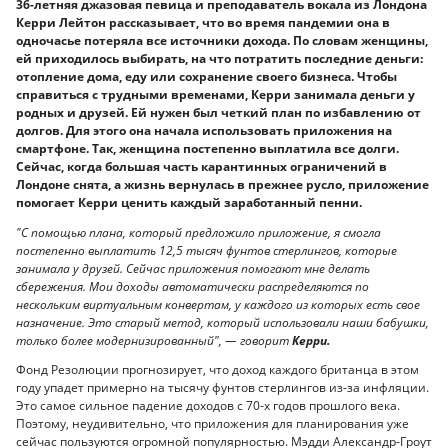
36-летняя джазовая певица и преподаватель вокала из Лондона
Керри Лейтон рассказывает, что во время пандемии она в
одночасье потеряла все источники дохода. По словам женщины,
ей приходилось выбирать, на что потратить последние деньги:
отопление дома, еду или сохранение своего бизнеса. Чтобы
справиться с трудными временами, Керри занимала деньги у
родных и друзей. Ей нужен был четкий план по избавлению от
долгов. Для этого она начала использовать приложения на
смартфоне. Так, женщина постепенно выплатила все долги.
Сейчас, когда большая часть карантинных ограничений в
Лондоне снята, а жизнь вернулась в прежнее русло, приложение
помогает Керри ценить каждый заработанный пенни.
"С помощью плана, который предложило приложение, я смогла
постепенно выплатить 12,5 тысяч фунтов стерлингов, которые
занимала у друзей. Сейчас приложения помогают мне делать
сбережения. Мои доходы автоматически распределяются по
нескольким виртуальным конвертам, у каждого из которых есть свое
назначение. Это старый метод, который использовали наши бабушки,
только более модернизированный", — говорит
Керри.
Фонд Резолюции прогнозирует, что доход каждого британца в этом
году упадет примерно на тысячу фунтов стерлингов из-за инфляции.
Это самое сильное падение доходов с 70-х годов прошлого века.
Поэтому, неудивительно, что приложения для планирования уже
сейчас пользуются огромной популярностью. Мэдди Александр-Гроут