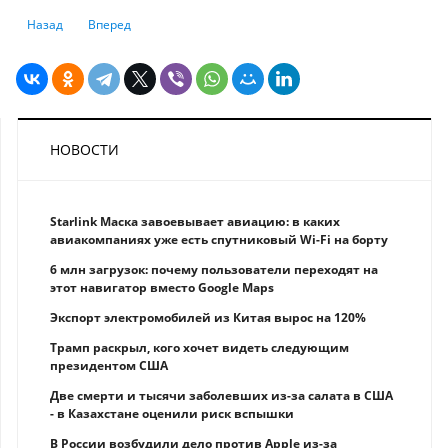
Предыдущий: Куда делись пенсионные? Казахстанцы заметили исчез
Следующий: В Алматы запасаются долларами, в Нур-Султа
Назад
Вперед
НОВОСТИ
Starlink Маска завоевывает авиацию: в каких
авиакомпаниях уже есть спутниковый Wi-Fi на борту
6 млн загрузок: почему пользователи переходят на
этот навигатор вместо Google Maps
Экспорт электромобилей из Китая вырос на 120%
Трамп раскрыл, кого хочет видеть следующим
президентом США
Две смерти и тысячи заболевших из-за салата в США
- в Казахстане оценили риск вспышки
В России возбудили дело против Apple из-за