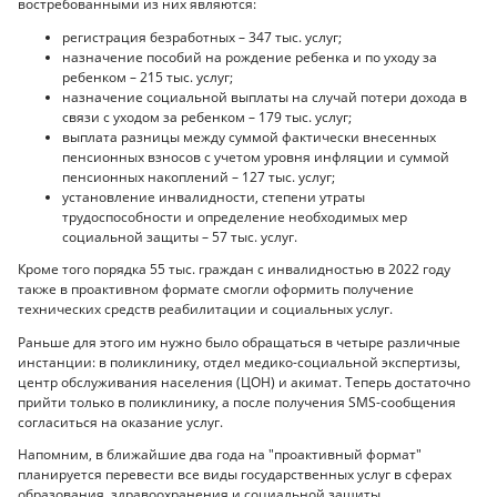
востребованными из них являются:
регистрация безработных – 347 тыс. услуг;
назначение пособий на рождение ребенка и по уходу за
ребенком – 215 тыс. услуг;
назначение социальной выплаты на случай потери дохода в
связи с уходом за ребенком – 179 тыс. услуг;
выплата разницы между суммой фактически внесенных
пенсионных взносов с учетом уровня инфляции и суммой
пенсионных накоплений – 127 тыс. услуг;
установление инвалидности, степени утраты
трудоспособности и определение необходимых мер
социальной защиты – 57 тыс. услуг.
Кроме того порядка 55 тыс. граждан с инвалидностью в 2022 году
также в проактивном формате смогли оформить получение
технических средств реабилитации и социальных услуг.
Раньше для этого им нужно было обращаться в четыре различные
инстанции: в поликлинику, отдел медико-социальной экспертизы,
центр обслуживания населения (ЦОН) и акимат. Теперь достаточно
прийти только в поликлинику, а после получения SMS-сообщения
согласиться на оказание услуг.
Напомним, в ближайшие два года на "проактивный формат"
планируется перевести все виды государственных услуг в сферах
образования, здравоохранения и социальной защиты.