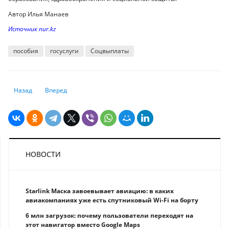
Автор Илья Манаев
Источник nur.kz
пособия
госуслуги
Соцвыплаты
Предыдущий: Как рассчитать земельный налог в РК в 2023 году
Следующий: Какие правила аренды помогут защитить день
Назад
Вперед
НОВОСТИ
Starlink Маска завоевывает авиацию: в каких
авиакомпаниях уже есть спутниковый Wi-Fi на борту
6 млн загрузок: почему пользователи переходят на
этот навигатор вместо Google Maps