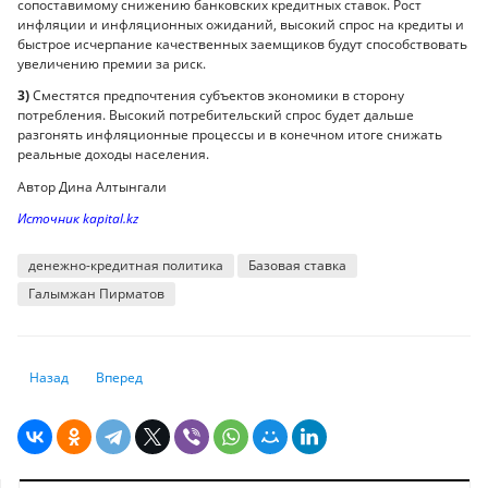
сопоставимому снижению банковских кредитных ставок. Рост
инфляции и инфляционных ожиданий, высокий спрос на кредиты и
быстрое исчерпание качественных заемщиков будут способствовать
увеличению премии за риск.
3)
Сместятся предпочтения субъектов экономики в сторону
потребления. Высокий потребительский спрос будет дальше
разгонять инфляционные процессы и в конечном итоге снижать
реальные доходы населения.
Автор Дина Алтынгали
Источник kapital.kz
денежно-кредитная политика
Базовая ставка
Галымжан Пирматов
Предыдущий: Мовчан: Хорошо, что в Казахстане инфляция выше, чем
Следующий: Почему третью неделю подряд укрепляется тенг
Назад
Вперед