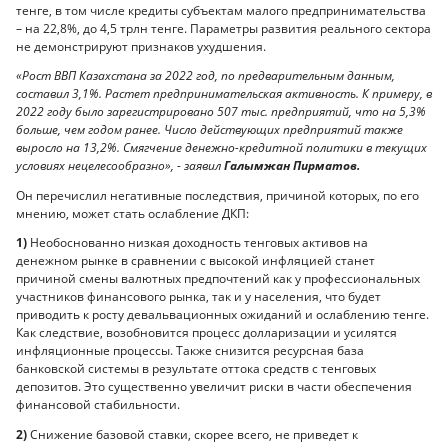
тенге, в том числе кредиты субъектам малого предпринимательства
– на 22,8%, до 4,5 трлн тенге. Параметры развития реального сектора
не демонстрируют признаков ухудшения.
«Рост ВВП Казахстана за 2022 год, по предварительным данным,
составил 3,1%. Растет предпринимательская активность. К примеру, в
2022 году было зарегистрировано 507 тыс. предприятий, что на 5,3%
больше, чем годом ранее. Число действующих предприятий также
выросло на 13,2%. Смягчение денежно-кредитной политики в текущих
условиях нецелесообразно», - заявил
Галымжан Пирматов.
Он перечислил негативные последствия, причиной которых, по его
мнению, может стать ослабление ДКП:
1)
Необоснованно низкая доходность тенговых активов на
денежном рынке в сравнении с высокой инфляцией станет
причиной смены валютных предпочтений как у профессиональных
участников финансового рынка, так и у населения, что будет
приводить к росту девальвационных ожиданий и ослаблению тенге.
Как следствие, возобновится процесс долларизации и усилятся
инфляционные процессы. Также снизится ресурсная база
банковской системы в результате оттока средств с тенговых
депозитов. Это существенно увеличит риски в части обеспечения
финансовой стабильности.
2)
Снижение базовой ставки, скорее всего, не приведет к