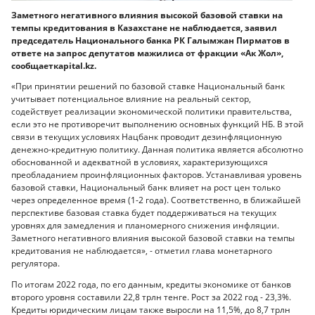
Заметного негативного влияния высокой базовой ставки на
темпы кредитования в Казахстане не наблюдается, заявил
председатель Национального банка РК Галымжан Пирматов в
ответе на запрос депутатов мажилиса от фракции «Ак Жол»,
сообщает
кapital.kz.
«При принятии решений по базовой ставке Национальный банк
учитывает потенциальное влияние на реальный сектор,
содействует реализации экономической политики правительства,
если это не противоречит выполнению основных функций НБ. В этой
связи в текущих условиях Нацбанк проводит дезинфляционную
денежно-кредитную политику. Данная политика является абсолютно
обоснованной и адекватной в условиях, характеризующихся
преобладанием проинфляционных факторов. Устанавливая уровень
базовой ставки, Национальный банк влияет на рост цен только
через определенное время (1-2 года). Соответственно, в ближайшей
перспективе базовая ставка будет поддерживаться на текущих
уровнях для замедления и планомерного снижения инфляции.
Заметного негативного влияния высокой базовой ставки на темпы
кредитования не наблюдается», - отметил глава монетарного
регулятора.
По итогам 2022 года, по его данным, кредиты экономике от банков
второго уровня составили 22,8 трлн тенге. Рост за 2022 год - 23,3%.
Кредиты юридическим лицам также выросли на 11,5%, до 8,7 трлн