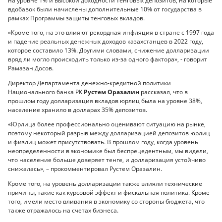
на уровне 1% и высокой доходности тенговых депозитов, на которые
вдобавок были начислены дополнительные 10% от государства в
рамках Программы защиты тенговых вкладов.
«Кроме того, на это влияют рекордная инфляция в стране с 1997 года
и падение реальных денежных доходов казахстанцев в 2022 году,
которое составило 13%. Другими словами, снижение долларизации
вряд ли могло происходить только из-за одного фактора», - говорит
Рамазан Досов.
Директор Департамента денежно-кредитной политики
Национального банка РК
Рустем Оразалин
рассказал, что в
прошлом году долларизация вкладов юрлиц была на уровне 38%,
население хранило в долларах 35% депозитов.
«Юрлица более профессионально оценивают ситуацию на рынке,
поэтому некоторый разрыв между долларизацией депозитов юрлиц
и физлиц может присутствовать. В прошлом году, когда уровень
неопределенности в экономике был беспрецедентным, мы видели,
что население больше доверяет тенге, и долларизация устойчиво
снижалась», – прокомментировал Рустем Оразалин.
Кроме того, на уровень долларизации также влияли технические
причины, такие как курсовой эффект и фискальная политика. Кроме
того, имели место вливания в экономику со стороны бюджета, что
также отражалось на счетах бизнеса.