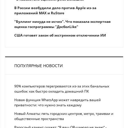
В России возбудили дело против Apple из-за
приложений MAX и RuStore
"Буллинг никуда не исчез". Что показала экспертная
оценка госпрограммы "ДосболLike"
США готовят закон об экстренном отключении ИИ
ПОПУЛЯРНЫЕ НОВОСТИ
90% компьютеров перегреваются из-за этих банальных
ошибок: как быстро охладить домашний ПК
Новая функция WhatsApp может навредить вашей
приватности: что нужно знать каждому
Новый Алматы: пять городских центров, метро, трамваи и
общественные пространства
Взрослый клиент скажет: “Я ваш QR-шмюар не знаю“ -