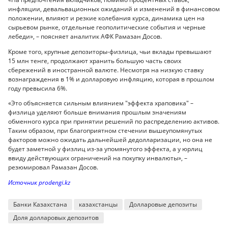
инфляции, девальвационных ожиданий и изменений в финансовом
положении, влияют и резкие колебания курса, динамика цен на
сырьевом рынке, отдельные геополитические события и черные
лебеди», – поясняет аналитик АФК Рамазан Досов.
Кроме того, крупные депозиторы-физлица, чьи вклады превышают
15 млн тенге, продолжают хранить большую часть своих
сбережений в иностранной валюте. Несмотря на низкую ставку
вознаграждения в 1% и долларовую инфляцию, которая в прошлом
году превысила 6%.
«Это объясняется сильным влиянием "эффекта храповика" –
физлица уделяют больше внимания прошлым значениям
обменного курса при принятии решений по распределению активов.
Таким образом, при благоприятном стечении вышеупомянутых
факторов можно ожидать дальнейшей дедолларизации, но она не
будет заметной у физлиц из-за упомянутого эффекта, а у юрлиц
ввиду действующих ограничений на покупку инвалюты», –
резюмировал Рамазан Досов.
Источник prodengi.kz
Банки Казахстана
казахстанцы
Долларовые депозиты
Доля долларовых депозитов