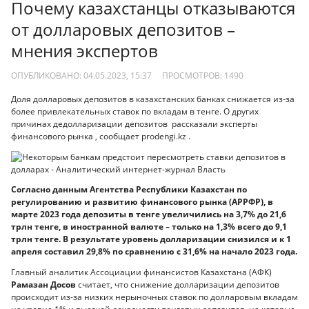
Почему казахстанцы отказываются
от долларовых депозитов –
мнения экспертов
ОПУБЛИКОВАНО: 04.05.2023, 15:37
ПРОСМОТРОВ:
1490
Доля долларовых депозитов в казахстанских банках снижается из-за
более привлекательных ставок по вкладам в тенге. О других
причинах дедолларизации депозитов рассказали эксперты
финансового рынка , сообщает prodengi.kz .
Согласно данным Агентства Республики Казахстан по
регулированию и развитию финансового рынка (АРРФР), в
марте 2023 года депозиты в тенге увеличились на 3,7% до 21,6
трлн тенге, в иностранной валюте – только на 1,3% всего до 9,1
трлн тенге. В результате уровень долларизации снизился и к 1
апреля составил 29,8% по сравнению с 31,6% на начало 2023 года.
Главный аналитик Ассоциации финансистов Казахстана (АФК)
Рамазан Досов
считает, что снижение долларизации депозитов
происходит из-за низких нерыночных ставок по долларовым вкладам