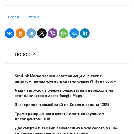
Предыдущий: Четырехдневная рабочая неделя появится с 1 июля: чт
Следующий: Курсу тенге май не сулит ничего хорошего – а
Назад
Вперед
НОВОСТИ
Starlink Маска завоевывает авиацию: в каких
авиакомпаниях уже есть спутниковый Wi-Fi на борту
6 млн загрузок: почему пользователи переходят на
этот навигатор вместо Google Maps
Экспорт электромобилей из Китая вырос на 120%
Трамп раскрыл, кого хочет видеть следующим
президентом США
Две смерти и тысячи заболевших из-за салата в США
- в Казахстане оценили риск вспышки