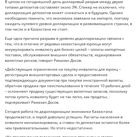
В целом на сегодняшний день долларовый разрыв между двумя
типами депозитов составляет около 3%. Спикер не исключил, что
долларизация депозитов может снижаться и в будущем. Однако
необходимо помнить, что экономика завязана на импорте, поэтому
ожидать нулевого уровня долларизации в развивающихся странах, в
том числе и в Казахстане не стоит.
Еще одна причина разрыва в уровнях дедолларизации связана с
тем, что в отличие от рядовых казахстанцев юрлица могут
аккумулировать инвалюту для бизнес-целей – оплаты импортных
поставок, обслуживания внешних обязательств, хеджирования
валютных рисков, говорит Рамазан Досов.
«Действующие ограничения на покупку инвалюты для юрлиц –
регистрация внешнеторговых сделок и предоставление
подтверждающих документов при покупке иностранной валюты,
обратная продажа при неиспользовании в течение 10 рабочих дней
– осложняют продажу существующих валютных запасов, поскольку
потом купить инвалюту будет не так легко, как продать», -
подчеркивает Рамазан Досов.
Сегодня работа по дедолларизации экономики Казахстана
продолжается, и порой довольно успешно. Расчеты населения в
инвалюте минимизированы, а ставки по депозитам остаются более
чем привлекательными. Но этого недостаточно.
«На предпочтения вкладчиков, помимо процентных ставок,