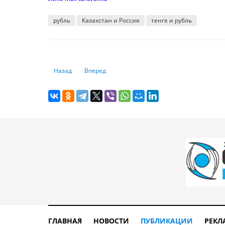
рубль
Казахстан и Россия
тенге и рубль
Предыдущий: Эксперты о Социальном кодексе: Закон до
Следующий: Галымжан Пирматов: Все необх
Назад
Вперед
ГЛАВНАЯ
НОВОСТИ
ПУБЛИКАЦИИ
РЕКЛ