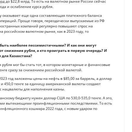
рд до $22,8 млрд. То есть на валютном рынке России сейчас
да и ослабление курса рубля.
ту оказывает еще одна составляющая платежного баланса
операций. Проще говоря, переодически выпускаемые из РФ
иностранных компаний регулярно повышают спрос на
а российском валютном рынке, как в 2023 году, то
 быть наиболее пессимистичными? И как они могут
от снижения рубля, а кто проиграть в первую очередь? И
 для Казахстана?
рубля мог бы стать тот, в котором монетарные и финансовые
енге сразу за снижением российской валютой.
023 год заложены цены на нефть в $85,00 за баррель, а доллар
ь и 450,0 тенге за единицу американской валюты создают
рс нацвалюты для наполнения казны.
анскому бюджету нужен доллар США по 530,0-535,0 тенге. А это,
 всеми вытекающими проинфляционными последствиями. То есть
 инфляционного кошмара 2022 года, с новым ударом по