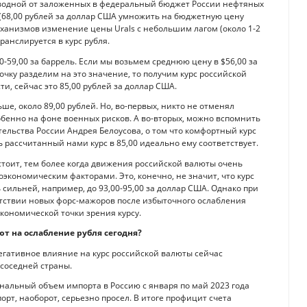
оизводной от заложенных в федеральный бюджет России нефтяных
ls (68,00 рублей за доллар США умножить на бюджетную цену
механизмов изменение цены Urals с небольшим лагом (около 1-2
ранслируется в курс рубля.
0-59,00 за баррель. Если мы возьмем среднюю цену в $56,00 за
бочку разделим на это значение, то получим курс российской
и, сейчас это 85,00 рублей за доллар США.
е, около 89,00 рублей. Но, во-первых, никто не отменял
обенно на фоне военных рисков. А во-вторых, можно вспомнить
ельства России Андрея Белоусова, о том что комфортный курс
ть рассчитанный нами курс в 85,00 идеально ему соответствует.
стоит, тем более когда движения российской валюты очень
кономическим факторами. Это, конечно, не значит, что курс
ильней, например, до 93,00-95,00 за доллар США. Однако при
сутствии новых форс-мажоров после избыточного ослабления
кономической точки зрения курсу.
т на ослабление рубля сегодня?
егативное влияние на курс российской валюты сейчас
соседней страны.
нальный объем импорта в Россию с января по май 2023 года
орт, наоборот, серьезно просел. В итоге профицит счета