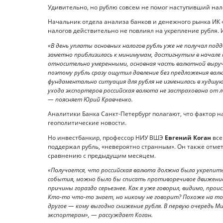
Удивительно, но рублю совсем не помог наступивший нал
Начальник отдела анализа банков и денежного рынка ИК 
налогов действительно не повлиял на укрепление рубля.
«В день уплаты основных налогов рубль уже не получал подд
заметно приблизилась к минимумам, достигнутым в начале 
относительно умеренными, основная часть валютной выручки
поэтому рубль сразу ощутил давление без предложения вал
фундаментально ситуация для рубля не изменилась в худшую
ухода экспортеров российская валюта не застрахована от л
— поясняет Юрий Кравченко.
Аналитики Банка Санкт-Петербург полагают, что фактор 
геополитические новости.
Но инвестбанкир, профессор НИУ ВШЭ
Евгений Коган
все
поддержал рубль, «невероятно странным». Он также отмети
сравнению с предыдущим месяцем.
«Получается, что российская валюта должна была укрепитьс
события, можно было бы списать противоречивое движение
причины гораздо серьезнее. Как я уже говорил, видимо, пр
Кто-то что-то знает, но никому не говорит? Похоже на то,
другое — кому выгодно снижение рубля. В первую очередь М
экспортерам», — рассуждает Коган.