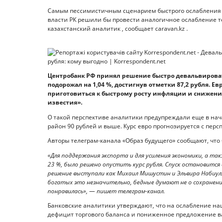
Самым пессимистичным сценарием быстрого ослабления р
власти РК решили бы провести аналогичное ослабление т
казахстанский аналитик , сообщает caravan.kz .
Центробанк РФ принял решение быстро девальвировать
подорожал на 1,04 %, достигнув отметки 87,2 рубля. Ев
приготовиться к быстрому росту инфляции и снижени
известия».
О такой перспективе аналитики предупреждали еще в нач
район 90 рублей и выше. Курс евро прогнозируется с перс
Авторы телеграм-канала «Образ будущего» сообщают, чт
«Для поддержания экспорта и для усиления экономики, а так
23 %, было решено опустить курс рубля. Спуск остановится в
решение выступали как Михаил Мишустин и Эльвира Набиулли
богатых это незначительно, бедные думают не о сохранении
понравилась», — пишет телеграм-канал.
Банковские аналитики утверждают, что на ослабление нац
дефицит торгового баланса и пониженное предложение ва