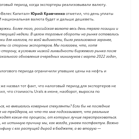
оговый период, когда экспортеры реализовывали валюту.
«Велес Капитал»
Юрий Кравченко
отметил, что день уплаты
 И национальная валюта будет и дальше дешеветь.
ержки. Более того, российская валюта весь день теряла позиции и
текущей недели. В целом торговые обороты на рынке оставались
 для налогов, по всей видимости, была реализована заранее,
юты со стороны экспортеров. Мы полагаем, что, хотя
 сторону, в условиях низкой ликвидности биржевого рынка после
окального обновления очередных минимумов с марта 2022 года»,
налогового периода ограничили упавшие цены на нефть и
 же назвал тот факт, что налоговый период для экспортеров не
л, что стоимость Urals в июне, наоборот, выросла по
я, но вмешались коварные спекулянты? Если бы не последние
 на трейдеров, но что-то мне подсказывает, что реальные
оисходят какие-то процессы, от которых лучше перестраховаться.
 но истинную причину мы, как всегда, узнаем постфактум. Важно
инфину с его растущей дырой в бюджете, а во вторую —