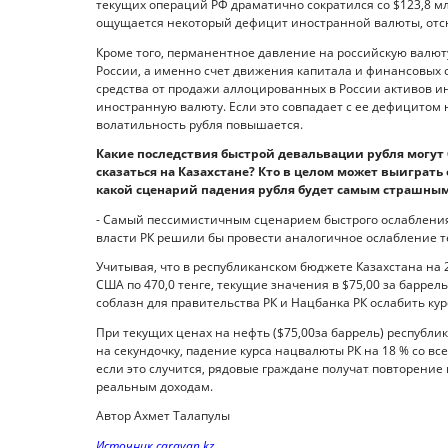
текущих операций РФ драматично сократился со $123,8 мл
ощущается некоторый дефицит иностранной валюты, отсю
Кроме того, перманентное давление на российскую валю
России, а именно счет движения капитала и финансовых 
средства от продажи аллоцированных в России активов 
иностранную валюту. Если это совпадает с ее дефицитом н
волатильность рубля повышается.
Какие последствия быстрой девальвации рубля могут
сказаться на Казахстане? Кто в целом может выиграть 
какой сценарий падения рубля будет самым страшным
- Самый пессимистичным сценарием быстрого ослабления 
власти РК решили бы провести аналогичное ослабление т
Учитывая, что в республиканском бюджете Казахстана на 2
США по 470,0 тенге, текущие значения в $75,00 за баррел
соблазн для правительства РК и Нацбанка РК ослабить ку
При текущих ценах на нефть ($75,00за баррель) республик
на секундочку, падение курса нацвалюты РК на 18 % со
если это случится, рядовые граждане получат повторение
реальным доходам.
Автор Ахмет Талапулы
Источник caravan.kz