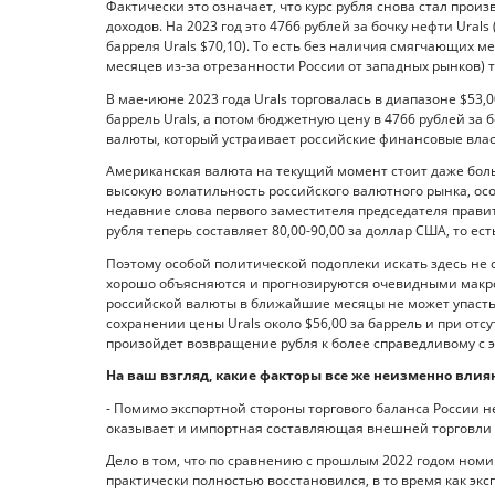
Фактически это означает, что курс рубля снова стал пр
доходов. На 2023 год это 4766 рублей за бочку нефти Ura
барреля Urals $70,10). То есть без наличия смягчающих 
месяцев из-за отрезанности России от западных рынков) т
В мае-июне 2023 года Urals торговалась в диапазоне $53,0
баррель Urals, а потом бюджетную цену в 4766 рублей за 
валюты, который устраивает российские финансовые власт
Американская валюта на текущий момент стоит даже больш
высокую волатильность российского валютного рынка, ос
недавние слова первого заместителя председателя правит
рубля теперь составляет 80,00-90,00 за доллар США, то ес
Поэтому особой политической подоплеки искать здесь не 
хорошо объясняются и прогнозируются очевидными макроэ
российской валюты в ближайшие месяцы не может упасть с
сохранении цены Urals около $56,00 за баррель и при от
произойдет возвращение рубля к более справедливому с э
На ваш взгляд, какие факторы все же неизменно влияю
- Помимо экспортной стороны торгового баланса России н
оказывает и импортная составляющая внешней торговли 
Дело в том, что по сравнению с прошлым 2022 годом номи
практически полностью восстановился, в то время как эксп