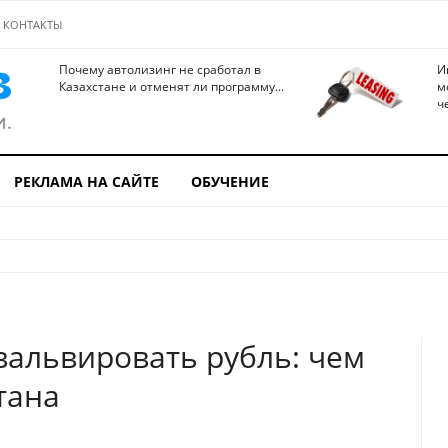
КОНТАКТЫ
Почему автолизинг не сработал в
И
Казахстане и отменят ли программу...
м
ч
РЕКЛАМА НА САЙТЕ
ОБУЧЕНИЕ
вальвировать рубль: чем
тана