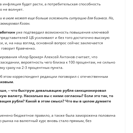
а инфляция будет расти, а потребительская способность
о не волнует.
и в июле может еще больше осложнить ситуацию для бизнеса. Но,
езюмировал Коган.
Заботкин
уже подтвердил возможность повышения ключевой
представителей ЦБ усиливают и без того достаточно высокую
, и, на наш взгляд, основной вопрос сейчас заключается
 говорит Кравченко.
ирования «Алор Брокер» Алексей Антонов считает, что
аседании, вероятность чего близка к 100 процентам, не сильно
вку сразу на 2-3 процентных пункта.
 Об этом корреспондент редакции поговорил с отечественным
аковым
.
ыше, – что быструю девальвацию рубля санкционировал
ую валюту. Насколько вы с ними согласны? Если это так, то
вация рубля? Какой в этом смысл? Что вы в целом думаете
 изменено бюджетное правило, а также была заморожена половина
 рынка на валютный курс вновь стало прямым, без