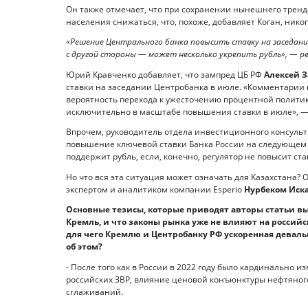
Он также отмечает, что при сохранении нынешнего тренд
населения снижаться, что, похоже, добавляет Коган, никог
«Решение Центрального банка повысить ставку на заседани
с другой стороны — может несколько укрепить рубль», — р
Юрий Кравченко добавляет, что зампред ЦБ РФ
Алексей 
ставки на заседании Центробанка в июле. «Комментарии 
вероятность перехода к ужесточению процентной политики
исключительно в масштабе повышения ставки в июле», —
Впрочем, руководитель отдела инвестиционного консульт
повышение ключевой ставки Банка России на следующем з
поддержит рубль, если, конечно, регулятор не повысит ста
Но что вся эта ситуация может означать для Казахстана?
экспертом и аналитиком компании Esperio
Нурбеком Иск
Основные тезисы, которые приводят авторы статьи в
Кремль, и что законы рынка уже не влияют на российск
для чего Кремлю и Центробанку РФ ускоренная деваль
об этом?
- После того как в России в 2022 году было кардинально
российских ЗВР, влияние ценовой конъюнктуры нефтяного
сглаживаний.