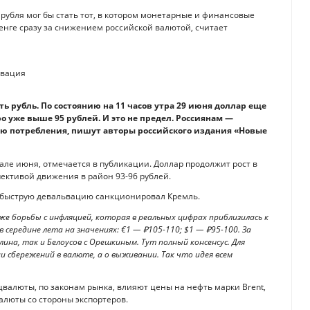
убля мог бы стать тот, в котором монетарные и финансовые
енге сразу за снижением российской валютой, считает
 рубль. По состоянию на 11 часов утра 29 июня доллар еще
ро уже выше 95 рублей. И это не предел. Россиянам —
ю потребления, пишут авторы российского издания «Новые
але июня, отмечается в публикации. Доллар продолжит рост в
пективой движения в район 93-96 рублей.
о быструю девальвацию санкционировал Кремль.
же борьбы с инфляцией, которая в реальных цифрах приблизилась к
 середине лета на значениях: €1 — ₽105-110; $1 — ₽95-100. За
на, так и Белоусов с Орешкиным. Тут полный консенсус. Для
 сбережений в валюте, а о выживании. Так что идея всем
валюты, по законам рынка, влияют цены на нефть марки Brent,
люты со стороны экспортеров.