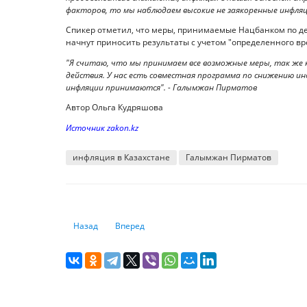
факторов, то мы наблюдаем высокие не заякоренные инфл
Спикер отметил, что меры, принимаемые Нацбанком по д
начнут приносить результаты с учетом "определенного вр
"Я считаю, что мы принимаем все возможные меры, так же
действия. У нас есть совместная программа по снижению ин
инфляции принимаются". - Галымжан Пирматов
Автор Ольга Кудряшова
Источник zakon.kz
инфляция в Казахстане
Галымжан Пирматов
Предыдущий: Кремль дал команду девальвировать рубль:
Следующий: Эксперты – о противоречиях меж
Назад
Вперед