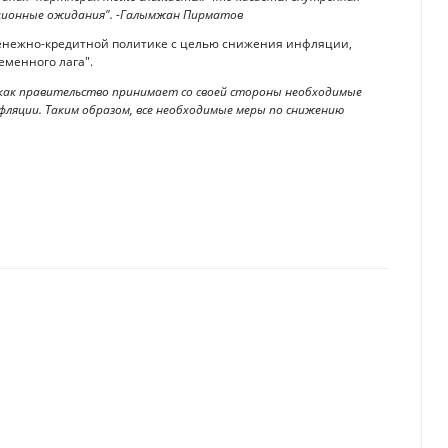
яционные ожидания". -Галымжан Пирматов
енежно-кредитной политике с целью снижения инфляции,
еменного лага".
 как правительство принимает со своей стороны необходимые
фляции. Таким образом, все необходимые меры по снижению
 чем это страшно для Казахстана
ду правилами международной и региональной финансовых систем