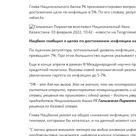
Глава Национального банка РК прокомментировал вопросы
достижению цели по инфляции в 5%. По его словам, резул
zakon.kz.
Нацбанк сообщил о целях по достижению инфляции на
По оценкам регулятора, оптимальный уровень инфляции 
превышает 7%. При этом большинство оценок указывают н
Еще в конце апреля в рамках III Международной научно-
кредитной политики. Вызовы новой экономической реаль
увеличении таргета по инфляции до 5-7%.
"5% – это для нас вызов. Это не значит, что мы постарались
пытаться открыто, транспарентно коммуницировать и идт
ставки, решения мы принимаем с одной целью – достичь уве
председатель Национального банка РК
Галымжан Пирмат
решения по базовой ставке.
Глава Нацбанка указал на общее снижение инфляции, отм
темпами, которыми бы хотелось», и на данный момент с
"С точки зрения внешнего сектора мы видим снижение инфля
продовольствие снижаются, инфляция в наших основных ст