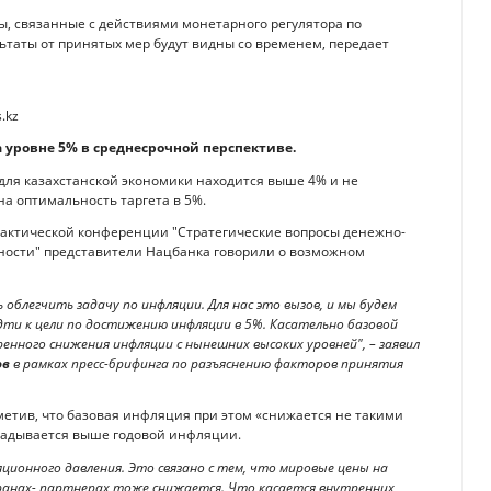
, связанные с действиями монетарного регулятора по
ьтаты от принятых мер будут видны со временем, передает
 уровне 5% в среднесрочной перспективе.
для казахстанской экономики находится выше 4% и не
а оптимальность таргета в 5%.
практической конференции "Стратегические вопросы денежно-
ности" представители Нацбанка говорили о возможном
 облегчить задачу по инфляции. Для нас это вызов, и мы будем
и к цели по достижению инфляции в 5%. Касательно базовой
ренного снижения инфляции с нынешних высоких уровней", – заявил
ов
в рамках пресс-брифинга по разъяснению факторов принятия
етив, что базовая инфляция при этом «снижается не такими
кладывается выше годовой инфляции.
ционного давления. Это связано с тем, что мировые цены на
ранах- партнерах тоже снижается. Что касается внутренних