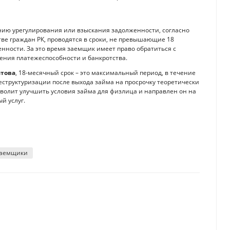
ию урегулирования или взыскания задолженности, согласно
тве граждан РК, проводятся в сроки, не превышающие 18
ности. За это время заемщик имеет право обратиться с
ения платежеспособности и банкротства.
атова
, 18-месячный срок – это максимальный период, в течение
еструктуризации после выхода займа на просрочку теоретически
зволит улучшить условия займа для физлица и направлен он на
й услуг.
аемщики
Казахстану? Мнения экспертов
я в финансовые пирамиды и как их распознать