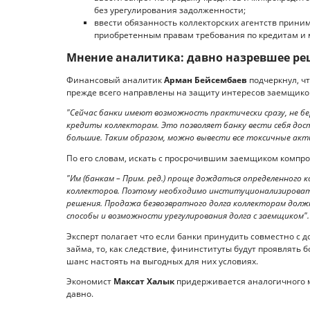
без урегулирования задолженности;
ввести обязанность коллекторских агентств прин
приобретенным правам требования по кредитам и 
Мнение аналитика: давно назревшее р
Финансовый аналитик
Арман Бейсембаев
подчеркнул, ч
прежде всего направлены на защиту интересов заемщиков
"Сейчас банки имеют возможность практически сразу, не бе
кредиты коллекторам. Это позволяет банку вести себя дост
большие. Таким образом, можно вывести все токсичные актив
По его словам, искать с просрочившим заемщиком компро
"Им (банкам – Прим. ред.) проще дождаться определенного 
коллекторов. Поэтому необходимо институционализировать
решения. Продажа безвозвратного долга коллекторам должн
способы и возможности урегулирования долга с заемщиком".
Эксперт полагает что если банки принудить совместно с
займа, то, как следствие, фининституты будут проявлять 
шанс настоять на выгодных для них условиях.
Экономист
Максат Халык
придерживается аналогичного м
давно.