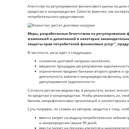
Агентство по регулированию финансового рынка на днях
кредитам и микрокредитам. Zakon kz выяснял, как экспер
потребительского кредитования.
Меры, разработанные Агентством по регулированию фи
изменений и дополнений в некоторые законодательны
защиты прав потребителей финансовых услуг", преду
В частности, речь идет о следующем:
снижение долговой нагрузки населения;
введение процедуры регулирования задолженности
ограничение продажи банками второго уровня и 
деятельность займов и микрокредитов физлиц, кол
урегулирования задолженности.
Согласно расчетам ведомства, в результате, может знач
по кредитам и микрокредитам. Чтобы реализовать их, не
банков, микрофинансовых организаций и коллекторских а
Суть поправок, по словам их авторов, сводится к тому, чтоб
ввести запрет на выдачу потребительских займов
и микрокредитам свыше 90 дней;
ввести запрет на продажу кредитов и микрокредит