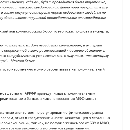
ности клиента, надеюсь, будет проводиться более тщательно,
ры потребительского кредитования. Давно пора прекратить эту
 а затем регулярно лицезреть марши недовольных людей, не по
ижу здесь никаких нарушений потребительских или гражданских
займов коллекторским бюро, то это тоже, по словам эксперта,
т о том, что их долг передается коллекторам, и их первая
, в напряженной и мало располагающей к доверию обстановке,
ого сотрудничества уже невозможен в силу того, что заемщику
их". - Максат Халык
нято, то несомненно можно рассчитывать на положительный
о новшества от АРРФР приведут лишь к положительным
 кредитование в банках и лицензированных МФО может
дложенные агентством по регулированию финансового рынка
 словам, отказ в кредитовании части казахстанцев в легальных
вой экономики, так как, не получив желаемого от БВУ и МФО,
точки зрения законности источников кредитования.