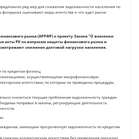
 предложило ряд мер для снижения задолженности населения по
ты финрынка оценивают меры агентства и что ждет рынок
нансового рынка (АРРФР) к проекту Закона "О внесении
е акты РК по вопросам защиты финансового рынка и
сматривают снижение долговой нагрузки населения.
 по кредитам физлиц;
организациями, осуществляющими микрофинансовую
лекторским агентствам, по которым не проведены процедуры
ительно снизиться текущая проблемная задолженность граждан
обходимы поправки в законы, регулирующие деятельность
гентств.
ы:
 гражданам, имеющим просроченную задолженность по кредитам
ов граждан коллекторским агентствам без проведения процедур