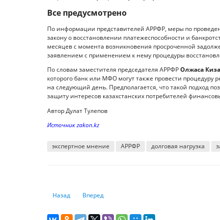
Все предусмотрено
По информации представителей АРРФР, меры по проведен
закону о восстановлении платежеспособности и банкротс
месяцев с момента возникновения просроченной задолжен
заявлением с применением к нему процедуры восстановл
По словам заместителя председателя АРРФР
Олжаса Киз
которого банк или МФО могут также провести процедуру р
на следующий день. Предполагается, что такой подход по
защиту интересов казахстанских потребителей финансовы
Автор Дулат Тулепов
Источник zakon.kz
экспертное мнение
АРРФР
долговая нагрузка
з
Предыдущий: Какая новая экономическая модель нужна 
Следующий: Почему казахстанцы вкладываютс
Назад
Вперед