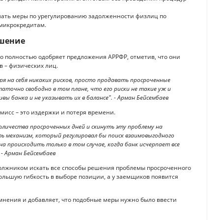
имать меры по урегулированию задолженности физлиц по
микрокредитам.
ешение
то полностью одобряет предложения АРРФР, отметив, что они
 – физических лиц.
ря на себя никаких рисков, просто продавать просроченные
аточно свободно в том плане, что его риски не такие уж и
ы банка и не указывать их в балансе". - Арман Бейсембаев
мисс – это издержки и потеря времени.
количества просроченных дней и скинуть эту проблему на
 механизм, который регулировал бы поиск взаимовыгодного
а происходить только в том случае, когда банк исчерпает все
 - Арман Бейсембаев
 должником искать все способы решения проблемы просроченного
большую гибкость в выборе позиции, а у заемщиков появится
нения и добавляет, что подобные меры нужно было ввести