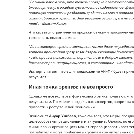
"Большой плюс в том, что теперь проверка платежеспособ
благодаря чему, я ожидаю существенное оздоровление сфе
порочную практику и раздавать кредиты налево и направо,
силам набравших кредиты. Это разумное решение, и я не в
прав". - Максат Халык
Что касается ограничения продажи банками просроченных 
тоже очень полезная мера.
"До настоящего времени заемщиков часто даже не уведомляю
встреча происходит сразу возле дверей квартиры должника
когда процесс налаживания паритетного и доброжелательн
достается роль защищающегося, а коллекторам – нападающ
Эксперт считает, что если предложение АРРФР будет при
результат.
Иная точка зрения: не все просто
Однако не все эксперты финансового рынка полагают, чт
результатам. По мнению отдельных экспертов, запрет на
привести к росту теневой экономики
Экономист
Ануар Ушбаев
, тоже считает, что меры, пре
целесообразны, рациональны и актуальны. Однако, по его
финансовых организациях может спровоцировать рост тене
потребители могут прибегнуть к услугам сомнительных с 