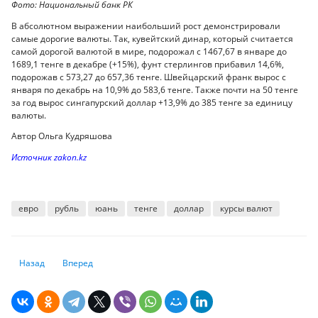
Фото: Национальный банк РК
В абсолютном выражении наибольший рост демонстрировали
самые дорогие валюты. Так, кувейтский динар, который считается
самой дорогой валютой в мире, подорожал с 1467,67 в январе до
1689,1 тенге в декабре (+15%), фунт стерлингов прибавил 14,6%,
подорожав с 573,27 до 657,36 тенге. Швейцарский франк вырос с
января по декабрь на 10,9% до 583,6 тенге. Также почти на 50 тенге
за год вырос сингапурский доллар +13,9% до 385 тенге за единицу
валюты.
Автор Ольга Кудряшова
Источник zakon.kz
евро
рубль
юань
тенге
доллар
курсы валют
Предыдущий: Что такое "личная инфляция" и почему она отличается
Следующий: Мошенничество на маркетплейсах: как убереч
Назад
Вперед