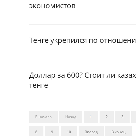
экономистов
Тенге укрепился по отношени
Доллар за 600? Стоит ли каз
тенге
В начало
Назад
1
2
3
8
9
10
Вперед
В конец