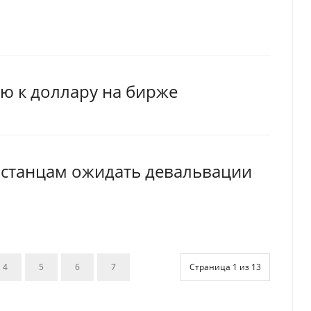
ю к доллару на бирже
ахстанцам ожидать девальвации
4
5
6
7
Страница 1 из 13