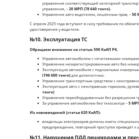
управления соответствующей категорией транспорт
управления, –
20 МРП (78 640 тенге).
Управление авто водителем, лишённым прав, –
50 
С апреля 2025 года вступают в силу требования по обяза
удостоверения у водителя.
№10. Эксплуатация ТС
Обращаем внимание на статью 590 КоАП РК.
Управление автомобилем с нечитаемыми номерам
Управление незарегистрированным авто без номер
Эксплуатация автомобиля с подложными номерны
(196 600 тенге)
для должностных.
Управление транспортным средством с неисправно
Эксплуатация авто с неисправным тормозом, рулев
тенге)
Управление переоборудованным без разрешения т
За управление автомобилем без техосмотра –
5 МРП
Из нововведений (статья 620 КоАП):
владельцы электрокаров должны иметь специальный
предупреждение, повторный проступок приведёт к шт
№11. Нарушения ПДД пешеходами и пр