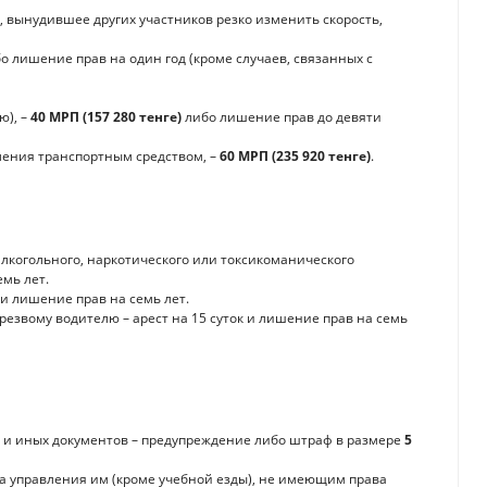
, вынудившее других участников резко изменить скорость,
о лишение прав на один год (кроме случаев, связанных с
ю), –
40 МРП (157 280 тенге)
либо лишение прав до девяти
ения транспортным средством, –
60 МРП (235 920 тенге)
.
лкогольного, наркотического или токсикоманического
емь лет.
 и лишение прав на семь лет.
езвому водителю – арест на 15 суток и лишение прав на семь
 и иных документов – предупреждение либо штраф в размере
5
 управления им (кроме учебной езды), не имеющим права