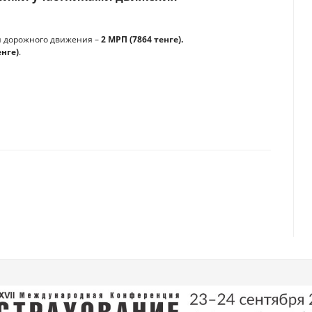
 дорожного движения –
2 МРП (7864 тенге).
енге)
.
захстана расставили новую ловушку
ков при онлайн-покупках в Казахстане