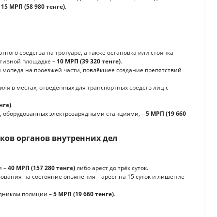
–
15 МРП (58 980 тенге)
.
ного средства на тротуаре, а также остановка или стоянка
ртивной площадке –
10 МРП (39 320 тенге)
.
 мопеда на проезжей части, повлёкшее создание препятствий
ля в местах, отведённых для транспортных средств лиц с
нге)
.
х, оборудованных электрозарядными станциями, –
5 МРП (19 660
ков органов внутренних дел
и –
40 МРП (157 280 тенге)
либо арест до трёх суток.
ования на состояние опьянения – арест на 15 суток и лишение
удником полиции –
5 МРП (19 660 тенге)
.