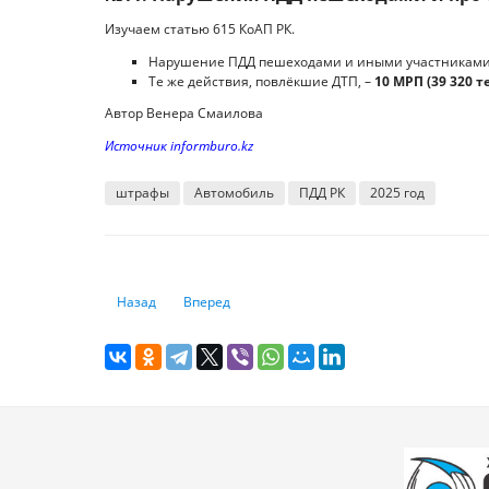
Изучаем статью 615 КоАП РК.
Нарушение ПДД пешеходами и иными участниками
Те же действия, повлёкшие ДТП, –
10 МРП (39 320 т
Автор Венера Смаилова
Источник informburo.kz
штрафы
Автомобиль
ПДД РК
2025 год
Предыдущий: Храните квитанции годами: налоговики Ка
Следующий: Можно ли защититься от мошенни
Назад
Вперед