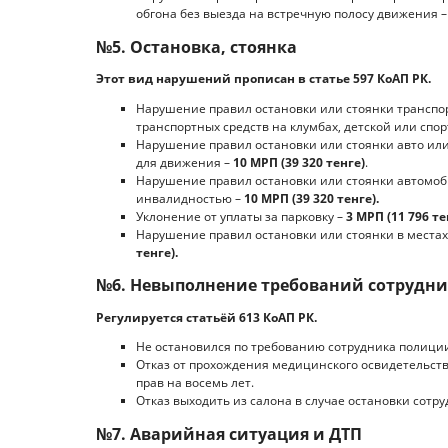
обгона без выезда на встречную полосу движения 
№5. Остановка, стоянка
Этот вид нарушений прописан в статье 597 КоАП РК.
Нарушение правил остановки или стоянки транспорт
транспортных средств на клумбах, детской или спо
Нарушение правил остановки или стоянки авто или
для движения –
10 МРП (39 320 тенге)
.
Нарушение правил остановки или стоянки автомоби
инвалидностью –
10 МРП (39 320 тенге).
Уклонение от уплаты за парковку –
3 МРП (11 796 те
Нарушение правил остановки или стоянки в места
тенге).
№6. Невыполнение требований сотрудни
Регулируется статьёй 613 КоАП РК.
Не остановился по требованию сотрудника полици
Отказ от прохождения медицинского освидетельств
прав на восемь лет.
Отказ выходить из салона в случае остановки сотр
№7. Аварийная ситуация и ДТП