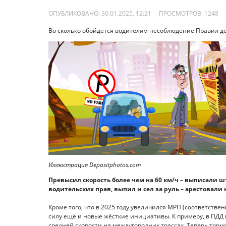
ОПУБЛИКОВАНО: 30.01.2025, 12:21
ПРОСМОТРОВ:
1248
Во сколько обойдётся водителям несоблюдение Правил до
Иллюстрация Depositphotos.com
Превысил скорость более чем на 60 км/ч – выписали ш
водительских прав, выпил и сел за руль – арестовали 
Кроме того, что в 2025 году увеличился МРП (соответстве
силу ещё и новые жёсткие инициативы. К примеру, в ПД
средней скорости на междугородних трассах. Теперь торм