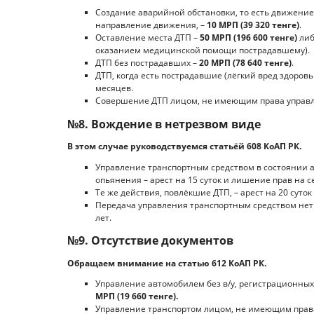
Создание аварийной обстановки, то есть движение
направление движения, –
10 МРП (39 320 тенге)
.
Оставление места ДТП –
50 МРП (196 600 тенге)
либ
оказанием медицинской помощи пострадавшему).
ДТП без пострадавших –
20 МРП (78 640 тенге)
.
ДТП, когда есть пострадавшие (лёгкий вред здоровь
месяцев.
Совершение ДТП лицом, не имеющим права управл
№8. Вождение в нетрезвом виде
В этом случае руководствуемся статьёй 608 КоАП РК.
Управление транспортным средством в состоянии а
опьянения – арест на 15 суток и лишение прав на с
Те же действия, повлёкшие ДТП, – арест на 20 суток
Передача управления транспортным средством нетр
лет.
№9. Отсутствие документов
Обращаем внимание на статью 612 КоАП РК.
Управление автомобилем без в/у, регистрационных
МРП (19 660 тенге).
Управление транспортом лицом, не имеющим права