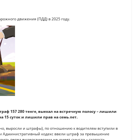
рожного движения (ПДД) в 2025 году.
траф 157 280 тенге, выехал на встречную полосу – лишили
на 15 суток и лишили прав на семь лет.
нно, выросли и штрафы), по отношению к водителям вступили в
Д и Административный кодекс ввели штраф за превышение
озить перед видеокамерами не имеет смысла – скорость