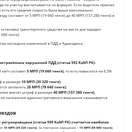
да по участку высчитывается по формуле. Если водитель проехал
о есть его средняя скорость была выше максимально
у составит от 5 МРП (19 660 тенге) до 40 МРП (157 280 тенге) в
 остановка транспортного средства на месте для зарядки
660 тенге).
ётом последних изменений в ПДД и Адмкодексе.
остранённых нарушений ПДД (статья 592 КоАП РК):
 км/ч составит
5 МРП (19 660 тенге)
, то есть повысился на 6,5%
ф в размере
10 МРП (39 320 тенге)
;
ётся заплатить
20 МРП (78 640 тенге);
более влечёт штраф в размере
40 МРП (157 280 тенге)
;
осле наложения административного взыскания наказывается
еездов
регулировщика (статья 599 КоАП РК) считается наиболее
вит
10 МРП (39 320 тенге)
. За повторное нарушение –
15 МРП (58 980 тенге).