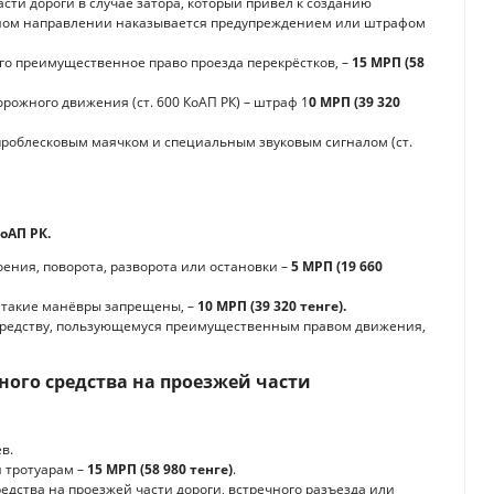
сти дороги в случае затора, который привёл к созданию
ечном направлении наказывается предупреждением или штрафом
рого преимущественное право проезда перекрёстков, –
15 МРП (58
рожного движения (ст. 600 КоАП РК) – штраф 1
0 МРП (39 320
проблесковым маячком и специальным звуковым сигналом (ст.
оАП РК.
ения, поворота, разворота или остановки –
5 МРП (19 660
е такие манёвры запрещены, –
10 МРП (39 320 тенге).
у средству, пользующемуся преимущественным правом движения,
ого средства на проезжей части
в.
 тротуарам –
15 МРП (58 980 тенге)
.
дства на проезжей части дороги, встречного разъезда или