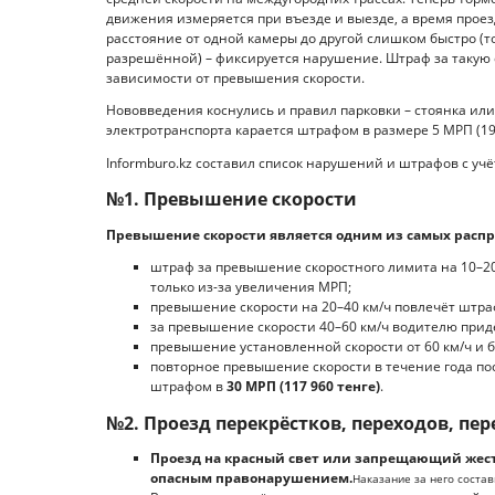
движения измеряется при въезде и выезде, а время проез
расстояние от одной камеры до другой слишком быстро (т
разрешённой) – фиксируется нарушение. Штраф за такую езд
зависимости от превышения скорости.
Нововведения коснулись и правил парковки – стоянка или
электротранспорта карается штрафом в размере 5 МРП (19 
Informburo.kz составил список нарушений и штрафов с уч
№1. Превышение скорости
Превышение скорости является одним из самых распр
штраф за превышение скоростного лимита на 10–20
только из-за увеличения МРП;
превышение скорости на 20–40 км/ч повлечёт штра
за превышение скорости 40–60 км/ч водителю прид
превышение установленной скорости от 60 км/ч и 
повторное превышение скорости в течение года п
штрафом в
30 МРП (117 960 тенге)
.
№2. Проезд перекрёстков, переходов, пер
Проезд на красный свет или запрещающий жест 
опасным правонарушением.
Наказание за него соста