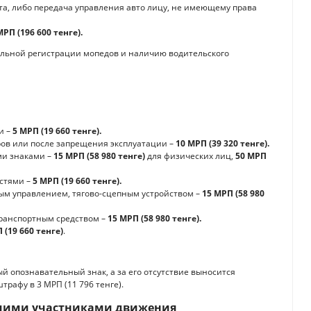
а, либо передача управления авто лицу, не имеющему права
МРП (196 600 тенге).
тельной регистрации мопедов и наличию водительского
и –
5 МРП (19 660 тенге).
ов или после запрещения эксплуатации –
10 МРП (39 320 тенге).
ми знаками –
15 МРП (58 980 тенге)
для физических лиц,
50 МРП
стями –
5 МРП (19 660 тенге).
ым управлением, тягово-сцепным устройством –
15 МРП (58 980
ранспортным средством –
15 МРП (58 980 тенге).
 (19 660 тенге)
.
 опознавательный знак, а за его отсутствие выносится
рафу в 3 МРП (11 796 тенге).
очими участниками движения