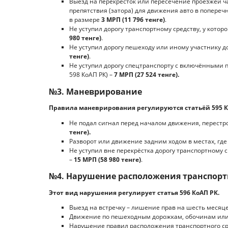
Выезд на перекрёсток или пересечение проезжей ча
препятствия (затора) для движения авто в попер
в размере
3 МРП (11 796 тенге)
.
Не уступил дорогу транспортному средству, у кото
980 тенге)
.
Не уступил дорогу пешеходу или иному участнику до
тенге)
.
Не уступил дорогу спецтранспорту с включёнными 
598 КоАП РК) –
7 МРП (27 524 тенге).
№3. Маневрирование
Правила маневрирования регулируются статьёй 595 К
Не подал сигнал перед началом движения, перестро
тенге).
Разворот или движение задним ходом в местах, гд
Не уступил вне перекрёстка дорогу транспортном
–
15 МРП (58 980 тенге)
.
№4. Нарушение расположения транспортн
Этот вид нарушения регулирует статья 596 КоАП РК.
Выезд на встречку – лишение прав на шесть месяце
Движение по пешеходным дорожкам, обочинам или
Нарушение правил расположения транспортного сре