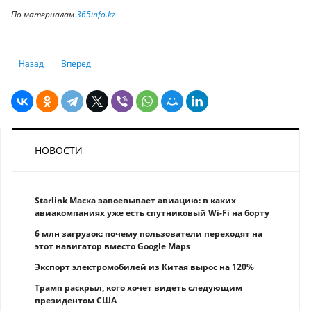
По материалам
365info.kz
Предыдущий: Нацбанк РК теряет доллары
Следующий: С приходом Трампа на пути китайских инвести
Назад
Вперед
НОВОСТИ
Starlink Маска завоевывает авиацию: в каких
авиакомпаниях уже есть спутниковый Wi-Fi на борту
6 млн загрузок: почему пользователи переходят на
этот навигатор вместо Google Maps
Экспорт электромобилей из Китая вырос на 120%
Трамп раскрыл, кого хочет видеть следующим
президентом США