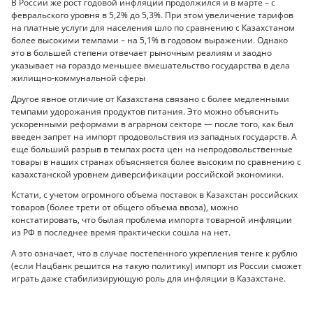
В России же рост годовой инфляции продолжился и в марте – с
февральского уровня в 5,2% до 5,3%. При этом увеличение тарифов
на платные услуги для населения шло по сравнению с Казахстаном
более высокими темпами – на 5,1% в годовом выражении. Однако
это в большей степени отвечает рыночным реалиям и заодно
указывает на гораздо меньшее вмешательство государства в дела
жилищно-коммунальной сферы
Другое явное отличие от Казахстана связано с более медленными
темпами удорожания продуктов питания. Это можно объяснить
ускоренными реформами в аграрном секторе — после того, как был
введен запрет на импорт продовольствия из западных государств. А
еще больший разрыв в темпах роста цен на непродовольственные
товары в наших странах объясняется более высоким по сравнению с
казахстанской уровнем диверсификации российской экономики.
Кстати, с учетом огромного объема поставок в Казахстан российских
товаров (более трети от общего объема ввоза), можно
констатировать, что былая проблема импорта товарной инфляции
из РФ в последнее время практически сошла на нет.
А это означает, что в случае постепенного укрепления тенге к рублю
(если Нацбанк решится на такую политику) импорт из России сможет
играть даже стабилизирующую роль для инфляции в Казахстане.