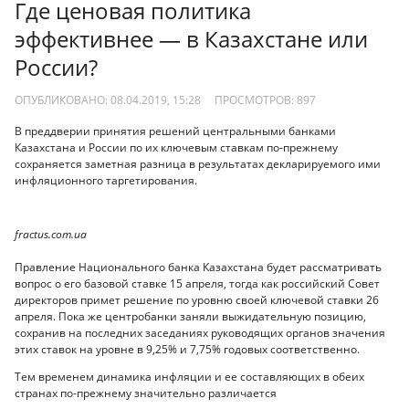
Где ценовая политика
эффективнее — в Казахстане или
России?
ОПУБЛИКОВАНО: 08.04.2019, 15:28
ПРОСМОТРОВ:
897
В преддверии принятия решений центральными банками
Казахстана и России по их ключевым ставкам по-прежнему
сохраняется заметная разница в результатах декларируемого ими
инфляционного таргетирования.
fractus.com.ua
Правление Национального банка Казахстана будет рассматривать
вопрос о его базовой ставке 15 апреля, тогда как российский Совет
директоров примет решение по уровню своей ключевой ставки 26
апреля. Пока же центробанки заняли выжидательную позицию,
сохранив на последних заседаниях руководящих органов значения
этих ставок на уровне в 9,25% и 7,75% годовых соответственно.
Тем временем динамика инфляции и ее составляющих в обеих
странах по-прежнему значительно различается