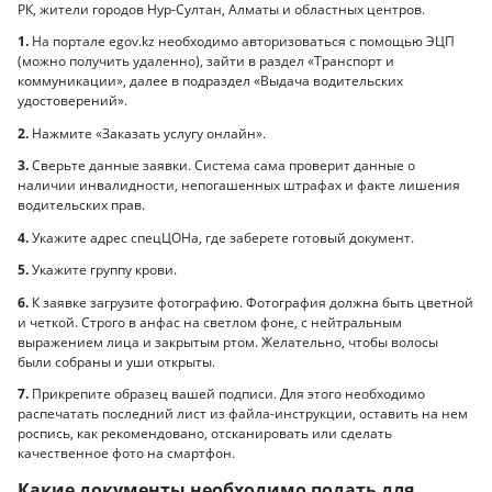
РК, жители городов Нур-Султан, Алматы и областных центров.
1.
На портале egov.kz необходимо авторизоваться с помощью ЭЦП
(можно получить удаленно), зайти в раздел «Транспорт и
коммуникации», далее в подраздел «Выдача водительских
удостоверений».
2.
Нажмите «Заказать услугу онлайн».
3.
Сверьте данные заявки. Система сама проверит данные о
наличии инвалидности, непогашенных штрафах и факте лишения
водительских прав.
4.
Укажите адрес спецЦОНа, где заберете готовый документ.
5.
Укажите группу крови.
6.
К заявке загрузите фотографию. Фотография должна быть цветной
и четкой. Строго в анфас на светлом фоне, с нейтральным
выражением лица и закрытым ртом. Желательно, чтобы волосы
были собраны и уши открыты.
7.
Прикрепите образец вашей подписи. Для этого необходимо
распечатать последний лист из файла-инструкции, оставить на нем
роспись, как рекомендовано, отсканировать или сделать
качественное фото на смартфон.
Какие документы необходимо подать для