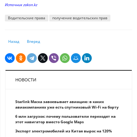
Источник zakon.kz
Водительские права
получение водительских прав
Предыдущий: Куда казахстанцы могут съездить без затрат на визу
Следующий: Три тенге за рубль мы можем увидеть в ближ
Назад
Вперед
НОВОСТИ
Starlink Маска завоевывает авиацию: в каких
авиакомпаниях уже есть спутниковый Wi-Fi на борту
6 млн загрузок: почему пользователи переходят на
этот навигатор вместо Google Maps
Экспорт электромобилей из Китая вырос на 120%