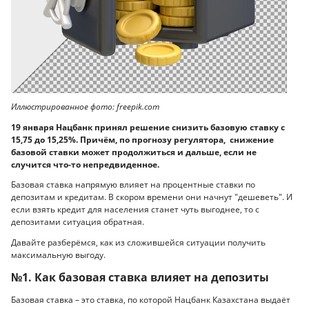
Иллюстрированное фото: freepik.com
19 января Нацбанк принял решение снизить базовую ставку с
15,75 до 15,25%. Причём, по прогнозу регулятора, снижение
базовой ставки может продолжиться и дальше, если не
случится что-то непредвиденное.
Базовая ставка напрямую влияет на процентные ставки по
депозитам и кредитам. В скором времени они начнут "дешеветь". И
если взять кредит для населения станет чуть выгоднее, то с
депозитами ситуация обратная.
Давайте разберёмся, как из сложившейся ситуации получить
максимальную выгоду.
№1. Как базовая ставка влияет на депозиты
Базовая ставка – это ставка, по которой Нацбанк Казахстана выдаёт