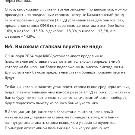
через полгода.
О том, как снижаются ставки вознаграждения по депозитам, можно
проследить по предельным ставкам, которые Казахстанский фонд
гарантирования депозитов (КФГД) устанавливает для банков. Так,
предельная ставка КФГД по несрочным депозитам в октябре была
16%, в ноябре – 15,5%, в декабре – 15,3%, в январе – 15,3%, а в
феврале – 14,8%.
№5. Высоким ставкам верить не надо
С 1 января 2024 года КФГД устанавливает предельные
(максимальные) ставки по депозитам только для определённой
категории банков, наиболее подверженным рискам ликвидности.
Для остальных банков предельные ставки больше применяться не
будут.
Те банки, которые захотят установить ставки выше среднерыночных,
будут платить повышенный взнос в резерв КФГД за риск. Если ставки
банка будут ниже рыночных, то взнос за системный риск, наоборот,
будет подлежать вычету из взноса банка-участника.
В Ассоциации финансистов Казахстана считают, что новый
механизм регулирования ставок не приведёт к тому, что банки
начнут устанавливать ставки выше, чем у своих конкурентов.
Примеров агрессивной политики на рынке уже давно нет.