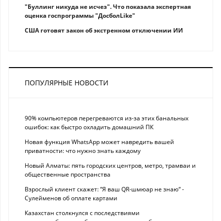
"Буллинг никуда не исчез". Что показала экспертная
оценка госпрограммы "ДосболLike"
США готовят закон об экстренном отключении ИИ
ПОПУЛЯРНЫЕ НОВОСТИ
90% компьютеров перегреваются из-за этих банальных
ошибок: как быстро охладить домашний ПК
Новая функция WhatsApp может навредить вашей
приватности: что нужно знать каждому
Новый Алматы: пять городских центров, метро, трамваи и
общественные пространства
Взрослый клиент скажет: “Я ваш QR-шмюар не знаю“ -
Сулейменов об оплате картами
Казахстан столкнулся с последствиями