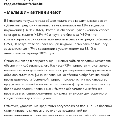
года,сообщает forbes.kz.
«Малыши» активничают
В I квартале текущего года общее количество кредитных заявок от
субъектов предпринимательства увеличилось на 12% в годовом
выражении (+43% к 3М24). Рост был обеспечен увеличением спроса
со стороны малого (+12% г/г) и крупного бизнеса (+39%), что
компенсировало снижение активности в сегменте среднего бизнеса
(-25%). В результате прирост общей выдачи новых займов бизнесу
замедлился до 4,7% в сравнении с увеличением на 33,1% в
аналогичном периоде 2024 года.
Основной вклад в прирост выдачи новых займов предпринимателям
обеспечили субъекты малого бизнеса (73% прироста), что связано с
повышением их деловой активности, расширением инструментов и
объёмов льготного финансирования, особенно в обрабатывающей
промышленности (основной прирост приходится на производство
продуктов питания), а также со смещением фокуса банков в сторону
более диверсифицированных и быстро оборачиваемых бизнес-
проектов в условиях снижения привлекательности долгосрочного
кредитования для заёмщиков.
Отметим, удорожание кредитных ресурсов из-за повышения базовой
ставки привело к пересмотру планов предприятий по
инвестиционным проектам или их реализации за счёт собственных