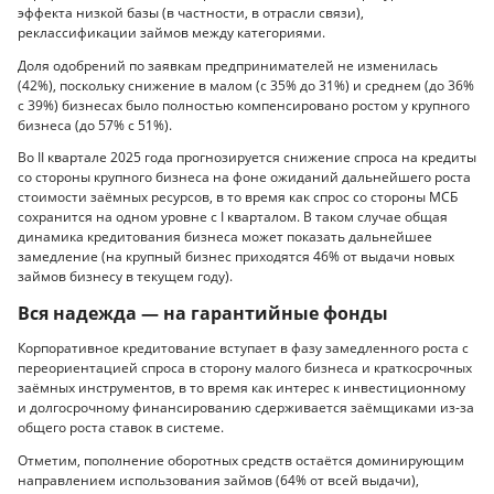
эффекта низкой базы (в частности, в отрасли связи),
реклассификации займов между категориями.
Доля одобрений по заявкам предпринимателей не изменилась
(42%), поскольку снижение в малом (с 35% до 31%) и среднем (до 36%
с 39%) бизнесах было полностью компенсировано ростом у крупного
бизнеса (до 57% с 51%).
Во II квартале 2025 года прогнозируется снижение спроса на кредиты
со стороны крупного бизнеса на фоне ожиданий дальнейшего роста
стоимости заёмных ресурсов, в то время как спрос со стороны МСБ
сохранится на одном уровне с I кварталом. В таком случае общая
динамика кредитования бизнеса может показать дальнейшее
замедление (на крупный бизнес приходятся 46% от выдачи новых
займов бизнесу в текущем году).
Вся надежда — на гарантийные фонды
Корпоративное кредитование вступает в фазу замедленного роста с
переориентацией спроса в сторону малого бизнеса и краткосрочных
заёмных инструментов, в то время как интерес к инвестиционному
и долгосрочному финансированию сдерживается заёмщиками из-за
общего роста ставок в системе.
Отметим, пополнение оборотных средств остаётся доминирующим
направлением использования займов (64% от всей выдачи),