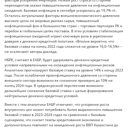
факторы ускорения инфляции. Резкий рост спроса со стороны
нерезидентов оказал повышательное давление на инфляционные
ожидания. Базовая инфляция в сентябре ускорилась до 19,7% г/г.
Остались актуальными факторы внешнеэкономического давления:
высокие цены на мировых рынках сырья, повышенный
инфляционный фон в большинстве стран – торговых партнерах РК и
перебои в глобальных цепях поставок. В этих условиях стабилизация
инфляционных ожиданий играет ключевую роль в укреплении
доверия к денежно-кредитной политике. «Вполне вероятно, что
базовая ставка на конец 2022 года сложится на уровне 16,0–16,5%» –
не исключают авторы доклада.
НБРК, считают в ЕАБР, будет удерживать денежно-кредитные
условия направленными на охлаждение инфляционных рисков.
Аналитики прогнозируют базовую ставку на уровне 14% к концу 2023
года. После ослабления проинфляционного давления со стороны
внешнего сектора возможно ее снижение примерно до 10% на
конец 2024 года. В среднесрочной перспективе возможно
дальнейшее снижение базовой ставки с целью формирования
нейтральных денежно-кредитных условий.
Вместе с тем аналитики ЕАБР отмечают, что ускорение роста
внутренних цен может потребовать более выраженного повышения
базовой ставки в 2023–2024 годах по сравнению с базовым
сценарием, что снизит темпы кредитования экономики и
дополнительно повлияет на замедление роста ВВП Казахстана до