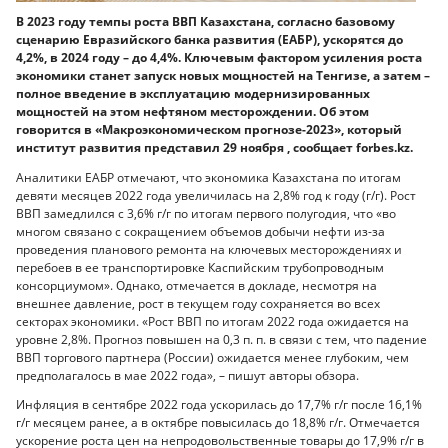
В 2023 году темпы роста ВВП Казахстана, согласно базовому
сценарию Евразийского банка развития (ЕАБР), ускорятся до
4,2%, в 2024 году – до 4,4%. Ключевым фактором усиления роста
экономики станет запуск новых мощностей на Тенгизе, а затем –
полное введение в эксплуатацию модернизированных
мощностей на этом нефтяном месторождении. Об этом
говорится в «Макроэкономическом прогнозе-2023», который
институт развития представил 29 ноября , сообщает forbes.kz.
Аналитики ЕАБР отмечают, что экономика Казахстана по итогам
девяти месяцев 2022 года увеличилась на 2,8% год к году (г/г). Рост
ВВП замедлился с 3,6% г/г по итогам первого полугодия, что «во
многом связано с сокращением объемов добычи нефти из-за
проведения планового ремонта на ключевых месторождениях и
перебоев в ее транспортировке Каспийским трубопроводным
консорциумом». Однако, отмечается в докладе, несмотря на
внешнее давление, рост в текущем году сохраняется во всех
секторах экономики. «Рост ВВП по итогам 2022 года ожидается на
уровне 2,8%. Прогноз повышен на 0,3 п. п. в связи с тем, что падение
ВВП торгового партнера (России) ожидается менее глубоким, чем
предполагалось в мае 2022 года», – пишут авторы обзора.
Инфляция в сентябре 2022 года ускорилась до 17,7% г/г после 16,1%
г/г месяцем ранее, а в октябре повысилась до 18,8% г/г. Отмечается
ускорение роста цен на непродовольственные товары до 17,9% г/г в