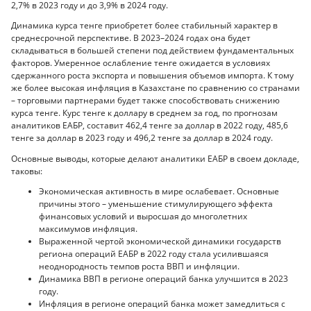
2,7% в 2023 году и до 3,9% в 2024 году.
Динамика курса тенге приобретет более стабильный характер в
среднесрочной перспективе. В 2023–2024 годах она будет
складываться в большей степени под действием фундаментальных
факторов. Умеренное ослабление тенге ожидается в условиях
сдержанного роста экспорта и повышения объемов импорта. К тому
же более высокая инфляция в Казахстане по сравнению со странами
– торговыми партнерами будет также способствовать снижению
курса тенге. Курс тенге к доллару в среднем за год, по прогнозам
аналитиков ЕАБР, составит 462,4 тенге за доллар в 2022 году, 485,6
тенге за доллар в 2023 году и 496,2 тенге за доллар в 2024 году.
Основные выводы, которые делают аналитики ЕАБР в своем докладе,
таковы:
Экономическая активность в мире ослабевает. Основные
причины этого – уменьшение стимулирующего эффекта
финансовых условий и выросшая до многолетних
максимумов инфляция.
Выраженной чертой экономической динамики государств
региона операций ЕАБР в 2022 году стала усилившаяся
неоднородность темпов роста ВВП и инфляции.
Динамика ВВП в регионе операций банка улучшится в 2023
году.
Инфляция в регионе операций банка может замедлиться с