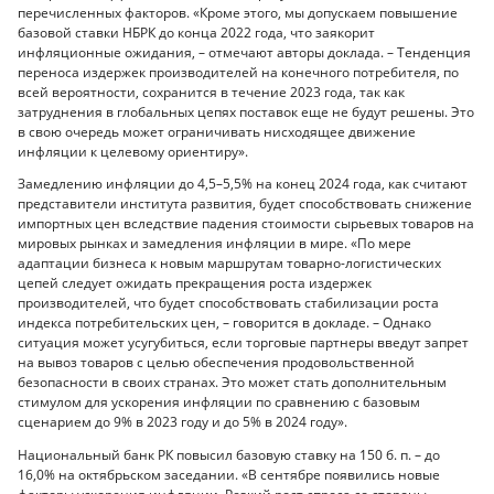
перечисленных факторов. «Кроме этого, мы допускаем повышение
базовой ставки НБРК до конца 2022 года, что заякорит
инфляционные ожидания, – отмечают авторы доклада. – Тенденция
переноса издержек производителей на конечного потребителя, по
всей вероятности, сохранится в течение 2023 года, так как
затруднения в глобальных цепях поставок еще не будут решены. Это
в свою очередь может ограничивать нисходящее движение
инфляции к целевому ориентиру».
Замедлению инфляции до 4,5–5,5% на конец 2024 года, как считают
представители института развития, будет способствовать снижение
импортных цен вследствие падения стоимости сырьевых товаров на
мировых рынках и замедления инфляции в мире. «По мере
адаптации бизнеса к новым маршрутам товарно-логистических
цепей следует ожидать прекращения роста издержек
производителей, что будет способствовать стабилизации роста
индекса потребительских цен, – говорится в докладе. – Однако
ситуация может усугубиться, если торговые партнеры введут запрет
на вывоз товаров с целью обеспечения продовольственной
безопасности в своих странах. Это может стать дополнительным
стимулом для ускорения инфляции по сравнению с базовым
сценарием до 9% в 2023 году и до 5% в 2024 году».
Национальный банк РК повысил базовую ставку на 150 б. п. – до
16,0% на октябрьском заседании. «В сентябре появились новые