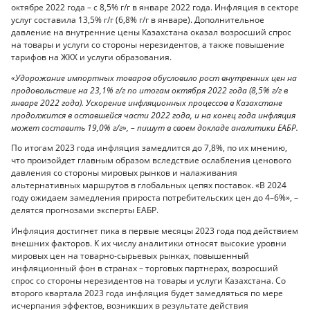
октябре 2022 года – с 8,5% г/г в январе 2022 года. Инфляция в секторе
услуг составила 13,5% г/г (6,8% г/г в январе). Дополнительное
давление на внутренние цены Казахстана оказал возросший спрос
на товары и услуги со стороны нерезидентов, а также повышение
тарифов на ЖКХ и услуги образования.
«Удорожание импортных товаров обусловило рост внутренних цен на
продовольствие на 23,1% г/г по итогам октября 2022 года (8,5% г/г в
январе 2022 года). Ускорение инфляционных процессов в Казахстане
продолжится в оставшейся части 2022 года, и на конец года инфляция
может составить 19,0% г/г», – пишут в своем докладе аналитики ЕАБР.
По итогам 2023 года инфляция замедлится до 7,8%, по их мнению,
что произойдет главным образом вследствие ослабления ценового
давления со стороны мировых рынков и налаживания
альтернативных маршрутов в глобальных цепях поставок. «В 2024
году ожидаем замедления прироста потребительских цен до 4–6%», –
делятся прогнозами эксперты ЕАБР.
Инфляция достигнет пика в первые месяцы 2023 года под действием
внешних факторов. К их числу аналитики относят высокие уровни
мировых цен на товарно-сырьевых рынках, повышенный
инфляционный фон в странах – торговых партнерах, возросший
спрос со стороны нерезидентов на товары и услуги Казахстана. Со
второго квартала 2023 года инфляция будет замедляться по мере
исчерпания эффектов, возникших в результате действия