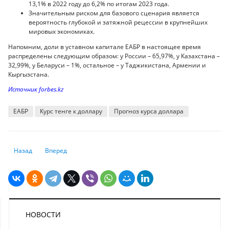
13,1% в 2022 году до 6,2% по итогам 2023 года.
Значительным риском для базового сценария является
вероятность глубокой и затяжной рецессии в крупнейших
мировых экономиках.
Напомним, доли в уставном капитале ЕАБР в настоящее время
распределены следующим образом: у России – 65,97%, у Казахстана –
32,99%, у Беларуси – 1%, остальное – у Таджикистана, Армении и
Кыргызстана.
Источник forbes.kz
ЕАБР
Курс тенге к доллару
Прогноз курса доллара
Предыдущий: Правительство намерено вернуть приватизированные п
Следующий: Крупные банки прогнозируют дальнейшее заме
Назад
Вперед
НОВОСТИ